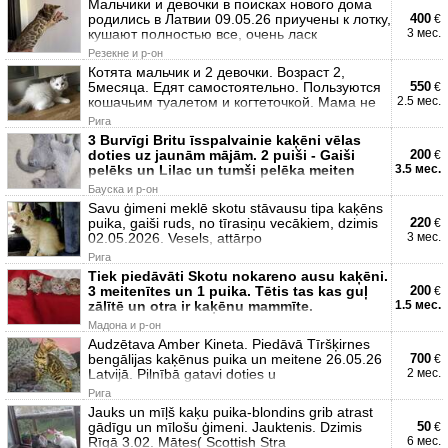
Мальчики и девочки в поисках нового дома
родились в Латвии 09.05.26 приучены к лотку,
400
€
кушают полностью все, очень ласк
3 мес.
Резекне и р-он
Котята мальчик и 2 девочки. Возраст 2,
5месяца. Едят самостоятельно. Пользуются
550
€
кошачьим туалетом и когтеточкой. Мама не
2.5 мес.
Рига
3 Burvīgi Britu īsspalvainie kaķēni vēlas
doties uz jaunām mājām. 2 puiši - Gaiši
200
€
pelēks un Lilac un tumši pelēka meiten
3.5 мес.
Бауска и р-он
Savu ģimeni meklē skotu stāvausu tipa kaķēns
puika, gaiši ruds, no tīrasiņu vecākiem, dzimis
220
€
02.05.2026. Vesels, attārpo
3 мес.
Рига
Tiek piedāvāti Skotu nokareno ausu kaķēni.
3 meitenītes un 1 puika. Tētis tas kas guļ
200
€
zālītē un otra ir kaķēnu mammīte.
1.5 мес.
Мадона и р-он
Audzētava Amber Kineta. Piedāvā Tīršķirnes
bengālijas kaķēnus puika un meitene 26.05.26
700
€
Latvijā. Pilnībā gatavi doties u
2 мес.
Рига
Jauks un mīļš kaķu puika-blondins grib atrast
gādīgu un mīlošu ģimeni. Jauktenis. Dzimis
50
€
Rīgā 3.02. Mātes( Scottish Stra
6 мес.