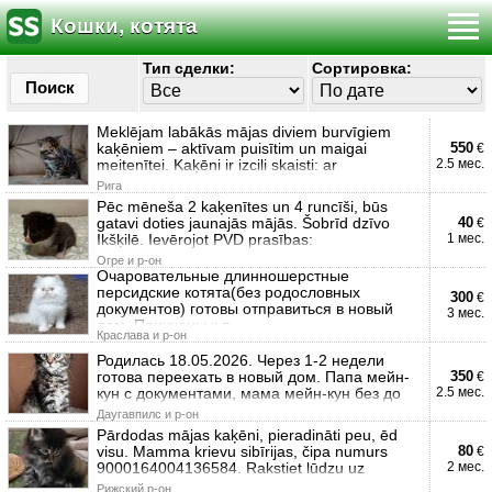
Кошки, котята
Тип сделки:
Сортировка:
Поиск
Meklējam labākās mājas diviem burvīgiem
kaķēniem – aktīvam puisītim un maigai
550
€
meitenītei. Kaķēni ir izcili skaisti: ar
2.5 мес.
Рига
Pēc mēneša 2 kaķenītes un 4 runcīši, būs
gatavi doties jaunajās mājās. Šobrīd dzīvo
40
€
Ikšķilē. Ievērojot PVD prasības:
1 мес.
Огре и р-он
Очаровательные длинношерстные
персидские котята(без родословных
300
€
документов) готовы отправиться в новый
3 мес.
дом. Приучены к п
Краславa и р-он
Родилась 18.05.2026. Через 1-2 недели
готова переехать в новый дом. Папа мейн-
350
€
кун с документами, мама мейн-кун без до
2.5 мес.
Даугавпилс и р-он
Pārdodas mājas kaķēni, pieradināti peu, ēd
visu. Mamma krievu sibīrijas, čipa numurs
80
€
9000164004136584. Rakstiet lūdzu uz
2 мес.
Рижский р-он