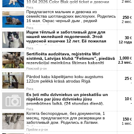
10.04.2026.Color Blak gold ticket и девочки
2 мес.
Рига
Предлагается мальчик и девочка из
семейства шотландских вислоухих. Родились
250
€
16 мая. Окрас черный дым , редкий
2 мес.
эффектный
Рига
Ищем тёплый и заботливый дом для
нашей милейшей подопечной. Этой
30
€
чудесной кошечке 12 лет. Её пожилая
12 года
хозяйка больше
Рига
Sertificēta audzētava, reģistrēta Wcf
sistēmā, Latvijas klubā “Felimurs”, piedāvā
1,000
€
rezervācijai meinkūna šķirnes kaķenīti
2.3 мес.
Рижский р-он
Pārdod kaķu kāpelējamo koku augstums
25
€
122cm pelēkā krāsā atrodas Rīgā
-
Рига
Es ļoti mīlu dzīvniekus un pieskatīšu un
rūpēšos par jūsu dzīvnieku jūsu
10
€
prombūtnes laikā. (24 stundas dienā).
-
Рига
Котята беспородные, без документов, 1
месяц, предлагаются для резервации в
150
€
заботливый дом. Родились в Латвии.
1 мес.
Заболевани
Прейли и р-он