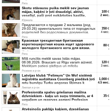
Рига
Skotu stāvausu puika meklē sev jaunas
mājas, kaķēni ir ļoti draudzīgī, aktivi,
100
€
veselīgī, paši prot nokārtoties kastīte,
2 мес.
Юрмала
Предлагаются к продаже 2 мальчика (род.
29.03.26) ориентального типа от породистых
350
€
родителей без родословных документов.
4 мес.
Рига
Красивая трехцветная британская
короткошерстная кошка ищет здорового
80
€
молодого британского кота для вязки.
-
Информация
Рига
Mīļš runcītis meklē savas īstās mājas.
08.08.2026. Braucam uz Rīgu varam aizvest.
120
€
Meklējam patiesi gādīgus un mīlošu
3 мес.
Резекне и р-он
Latvijas klubā “Felimurs” Un Wcf sistēmā
reģistrēta audzētava Coonberg piedāvā ļoti
1,000
€
retu burvīgu Turku angoras šķirnes k
4.5 мес.
Лиепая и р-он
Profesionāla spalvu griešanas mašīna
dzīvniekiem - kaķu un suņu trimmeris, ar 4
35
€
uzgaļiem un rezerves asmeni Profesion
-
Рига
Atvēsinošs paklājs kaķiem, dzesēšanas