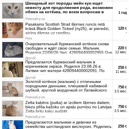
Шикарный кот породы мейн кун ищет
невесту для продолжения рода, возможен
-
обмен на котёнка, по всем вопросам в
1 год
ватсап или
Рижский р-он
Pasakains Scottish Strait šķirnes runcis retā
krāsā Black Golden Ticked (ny25), ar pieredzi,
120
€
aicina dāmas uz randiņu.
-
Рига
Очаровательный бурманский котёнок снова
свободен и ждёт свою семью. Мальчик.
220
€
Родился:22/06/26 Чип: 428094400002955 Оче
12 мес.
Другой
Предлагается бурманский мальчик в
коричневом окрасе. Родился 23.08.26 в
250
€
Латвии чип матери 428094400002091. По
11 мес.
всем вопро
Другой
Золотой котёнок (мальчик) с отличными
породными данными, плюшевой набивной
750
€
шубкой, круглой мордочкой от Латвийского
3.5 мес.
пито
Рижский р-он
Zelta kaķēns (puika) ar izciliem šķirnes datiem,
biezu plīša kažoku un apaļu purniņu no Latvijas
750
€
Zelta britu kaķu audzēt
3.5 мес.
Рижский р-он
Предлагаются мальчики и девочки из
семейства шотландских вислоухих. Родились
250
€