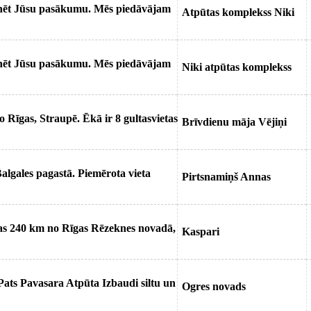
inēt Jūsu pasākumu. Mēs piedāvājam
Atpūtas komplekss Niki
inēt Jūsu pasākumu. Mēs piedāvājam
Niki atpūtas komplekss
o Rīgas, Straupē. Ēkā ir 8 gultasvietas
Brīvdienu māja Vējiņi
lgales pagastā. Piemērota vieta
Pirtsnamiņš Annas
as 240 km no Rīgas Rēzeknes novadā,
Kaspari
ts Pavasara Atpūta Izbaudi siltu un
Ogres novads