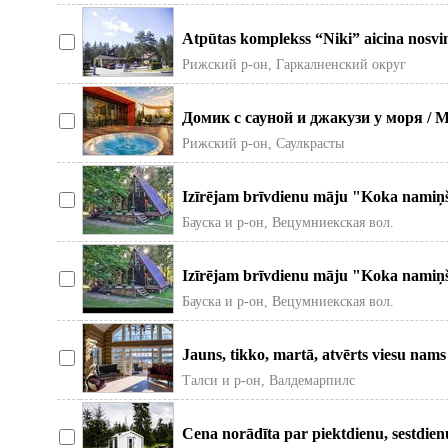
Atpūtas komplekss “Niki” aicina nosv
Jums divas telpas.
Рижский р-он, Гаркалненский округ
Домик с сауной и джакузи у моря / Mā
Сдаётся уютный дом
Рижский р-он, Саулкрасты
Izīrējam brīvdienu māju "Koka namiņš p
guļvietas 6 personām, van
Бауска и р-он, Вецумниекская вол.
Izīrējam brīvdienu māju "Koka namiņš p
guļvietas 6 personām, van
Бауска и р-он, Вецумниекская вол.
Jauns, tikko, martā, atvērts viesu nam
Sasmakas ezera -
Талси и р-он, Валдемарпилс
Cena norādīta par piektdienu, sestdi