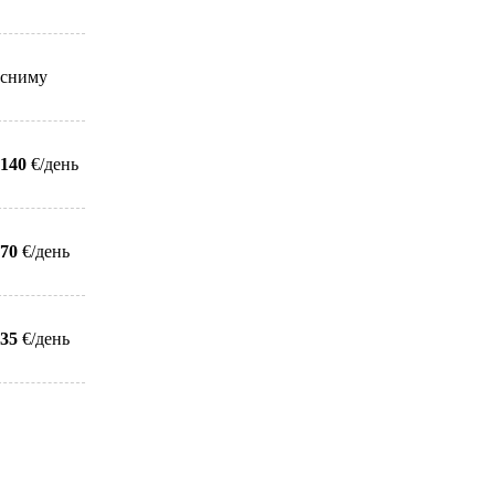
сниму
140
€/день
70
€/день
35
€/день