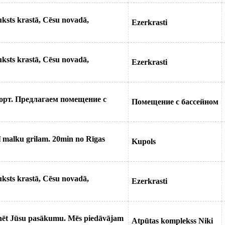
uksts krastā, Cēsu novadā,
Ezerkrasti
uksts krastā, Cēsu novadā,
Ezerkrasti
орт. Предлагаем помещение с
Помещение с бассейном
ī malku grilam. 20min no Rīgas
Kupols
uksts krastā, Cēsu novadā,
Ezerkrasti
inēt Jūsu pasākumu. Mēs piedāvājam
Atpūtas komplekss Niki