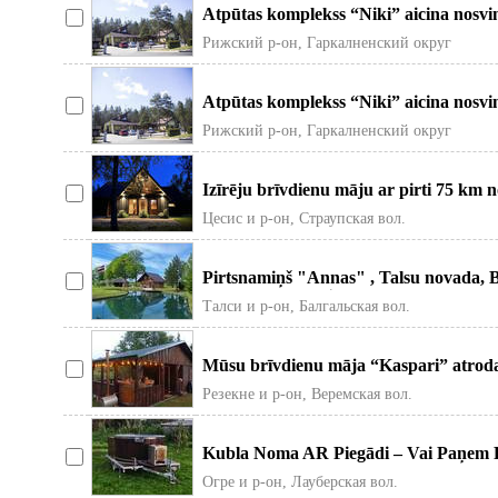
Atpūtas komplekss “Niki” aicina nosv
Jums divas telpas.
Рижский р-он, Гаркалненский округ
Atpūtas komplekss “Niki” aicina nosv
Jums divas telpas.
Рижский р-он, Гаркалненский округ
Izīrēju brīvdienu māju ar pirti 75 km n
četrās guļa
Цесис и р-он, Страупская вол.
Pirtsnamiņš "Annas" , Talsu novada, Ba
mierīgai atpūtai ģim
Талси и р-он, Балгальская вол.
Mūsu brīvdienu māja “Kaspari” atrod
šosejas Eiropa – Sank
Резекне и р-он, Веремская вол.
Kubla Noma AR Piegādi – Vai Paņem Pa
relaksējošu atpū
Огре и р-он, Лауберская вол.