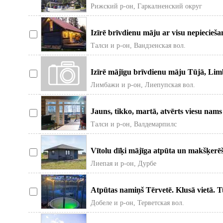
Jums divas telpas.
Рижский р-он, Гаркалненский округ
Izīrē brīvdienu māju ar visu nepiecieša
2.kilometri.
Талси и р-он, Вандзенская вол.
Izīrē mājīgu brīvdienu māju Tūjā, Li
draugu kompānijām un rom
Лимбажи и р-он, Лиепупская вол.
Jauns, tikko, martā, atvērts viesu nam
Sasmakas ezera krastā
Талси и р-он, Валдемарпилс
Vītolu dīķi mājīga atpūta un makšķerē
Liepājas. Piedāvā
Лиепая и р-он, Дурбе
Atpūtas namiņš Tērvetē. Klusā vietā. 
Paredzēts līdz 4 personām.
Добеле и р-он, Терветская вол.