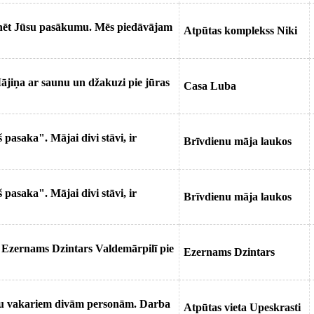
inēt Jūsu pasākumu. Mēs piedāvājam
Atpūtas komplekss Niki
jiņa ar saunu un džakuzi pie jūras
Casa Luba
asaka". Mājai divi stāvi, ir
Brīvdienu māja laukos
asaka". Mājai divi stāvi, ir
Brīvdienu māja laukos
s Ezernams Dzintars Valdemārpilī pie
Ezernams Dzintars
enu vakariem divām personām. Darba
Atpūtas vieta Upeskrasti