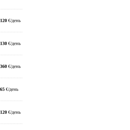
120
€/день
130
€/день
360
€/день
65
€/день
120
€/день