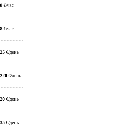
8
€/час
8
€/час
25
€/день
220
€/день
20
€/день
35
€/день