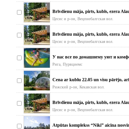
Brīvdienu māja, pirts, kubls, ezera Ala
Ezerkrastos, Vecpiebalgas
Цесис и р-он, Вецпиебалгская вол.
Brīvdienu māja, pirts, kubls, ezera Ala
Ezerkrastos, Vecpiebalgas
Цесис и р-он, Вецпиебалгская вол.
У нас все по домашнему уют и комф
большим , теплым бассейном от 2
Рига, Пурвциемс
Cena ar kublu 22.05 un visu pārējo, ar
centra. Tualete un
Рижский р-он, Кекавская вол.
Brīvdienu māja, pirts, kubls, ezera Ala
Ezerkrastos, Vecpiebalgas
Цесис и р-он, Вецпиебалгская вол.
Atpūtas komplekss “Niki” aicina nosv