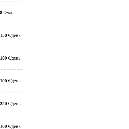
8
€/час
150
€/день
100
€/день
100
€/день
250
€/день
100
€/день