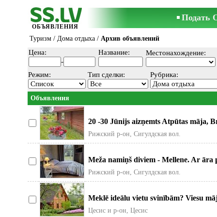
Подать 
ОБЪЯВЛЕНИЯ
Туризм
/
Дома отдыха
/
Архив объявлений
Цена:
Название:
Местонахождение:
-
Режим:
Тип сделки:
Рубрика:
Объявления
20 -30 Jūnijs aizņemts Atpūtas māja, Br
stāvu māja, ar slē
Рижский р-он, Сигулдская вол.
Meža namiņš diviem - Mellene. Ar āra 
ainaviskā Gaujas
Рижский р-он, Сигулдская вол.
Meklē ideālu vietu svinībām? Viesu māja
dzimšanas dienām,
Цесис и р-он, Цесис