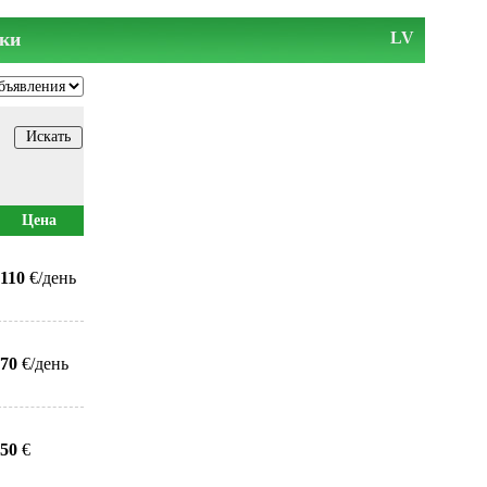
ки
LV
Цена
110
€/день
70
€/день
50
€