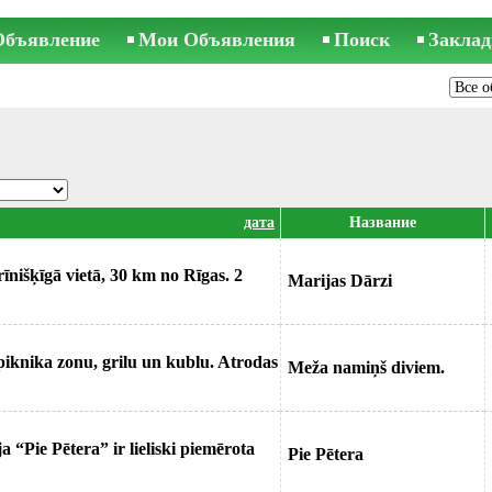
Объявление
Мои Объявления
Поиск
Заклад
дата
Название
īnišķīgā vietā, 30 km no Rīgas. 2
Marijas Dārzi
piknika zonu, grilu un kublu. Atrodas
Meža namiņš diviem.
 “Pie Pētera” ir lieliski piemērota
Pie Pētera