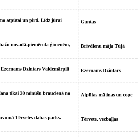
mo atpūtai un pirti. Līdz jūrai
Guntas
mbažu novadā-piemērota ģimenēm,
Brīvdienu māja Tūjā
s Ezernams Dzintars Valdemārpilī
Ezernams Dzintars
šana tikai 30 minūšu braucienā no
Atpūtas mājiņas un cope
Tuvumā Tērvetes dabas parks.
Tērvete, vecbaļļas