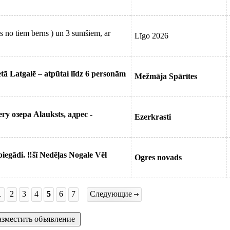
s no tiem bērns ) un 3 sunīšiem, ar
Līgo 2026
ā Latgalē – atpūtai līdz 6 personām
Mežmāja Spārītes
у озера Аlauksts, адрес -
Ezerkrasti
egādi. ‼šī Nedēļas Nogale Vēl
Ogres novads
1
2
3
4
5
6
7
Следующие