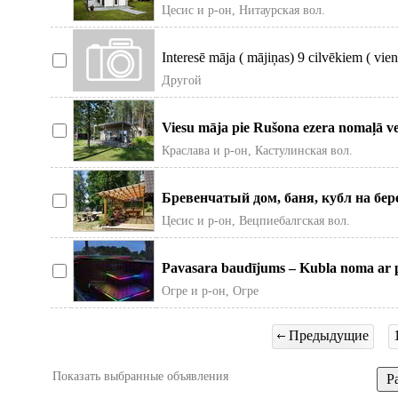
dienās un ņemot uz va
Цесис и р-он, Нитаурская вол.
Interesē māja ( mājiņas) 9 cilvēkiem ( vien
pirtiņu un ie
Другой
Viesu māja pie Rušona ezera nomaļā vet
Apraksts: Pied
Краславa и р-он, Кастулинская вол.
Бревенчатый дом, баня, кубл на берег
Ezerkrasti, Vecpiebalgas pagas
Цесис и р-он, Вецпиебалгская вол.
Pavasara baudījums – Kubla noma ar pi
Brīva‼ Ir ideāls laiks
Огре и р-он, Огре
Предыдущие
Показать выбранные объявления