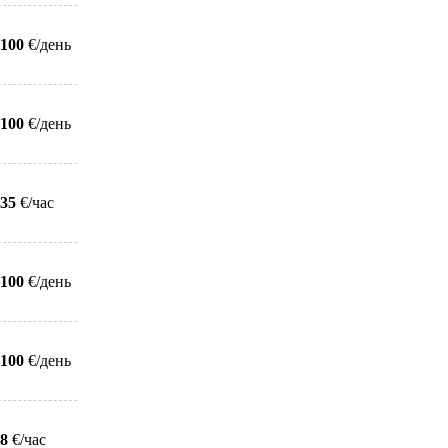
100
€/день
100
€/день
35
€/час
100
€/день
100
€/день
8
€/час