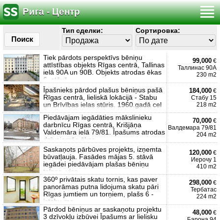
Рига - Центр
Тип сделки:
Сортировка:
Поиск
Tiek pārdots perspektīvs bēniņu
99,000
€
attīstības objekts Rīgas centrā, Tallinas
Таллинас 90A
ielā 90A un 90B. Objekts atrodas ēkas
230 m2
6. stāvā
Īpašnieks pārdod plašus bēniņus pašā
184,000
€
Rīgas centrā, lieliskā lokācijā - Stabu
Стабу 15
un Brīvības ielas stūris. 1960.gadā cel
218 m2
Piedāvājam iegādāties mākslinieku
70,000
€
darbnīcu Rīgas centrā, Krišjāņa
Валдемара 79/81
Valdemāra ielā 79/81. Īpašums atrodas
204 m2
dzīvojamās ēkas
Saskaņots pārbūves projekts, izņemta
120,000
€
būvatļauja. Fasādes mājas 5. stāvā
Иерочу 1
iegādei piedāvājam plašas bēniņu
410 m2
telpas, visa
360º privātais skatu tornis, kas paver
298,000
€
panorāmas putna lidojuma skatu pāri
Тербатас
Rīgas jumtiem un torņiem, plašs 6 -
224 m2
istabu ma
Pārdod bēniņus ar saskaņotu projektu
48,000
€
3 dzīvokļu izbūvei Īpašums ar lielisku
Барона 94