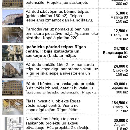
potenciālu. Projekts jau saskaņots
300 m2
būvval
Pārdod izbūvējamas bēniņu telpas
5,300
€
(grīdas platība 150m2). Telpas
Матиса 83
iespējams izmantot gan kā noliktavu,
150 m2
gan kā izbūvējamu
Pārdodu(var uz nomaksu) bēniņus
12,500
€
pirmskara piecstāvu mājā. Apsaimnieko
Стабу 118
biedrība. Kopējā platība 220
220 m2
m2.Apbūves platība 17
Īpašnieks pārdod telpas Rīgas
24,700
€
centrā. Ir bijis izstrādāts un
Валдемара 91
saskaņots (t. sk. ar mājas
80
m2
iedzīvotājiem) bēniņu pārbūves p
Pārdodu unikālu 156, 2 m² mansarda
24,000
€
telpu ar iespaidīgu panorāmas skatu uz
Стабу 45
Rīgu lieliska iespēja investoriem un
159 m2
attīstītā
Pārdod bēniņus ar saskaņotu projektu
40,000
€
3 dzīvokļu izbūvei, gatavu būvatļauju
Барона 94
Īpašums ar lielisku potenciālu. Projekts
300 m2
Plašs investīciju objekts Rīgas
184,500
€
vēsturiskajā centrā. Viena no
Стабу 15
iespaidīgākajām Rīgas ēkām.
217 m2
Mansards ar neparasti augstiem
Neizbūvētas bēniņu telpas ar
30,000
€
saskaņotu projektu un aktīvu
Дагдас 1
būvatļauju. Pēc projekta 2 dzīvokļi.
118 m2