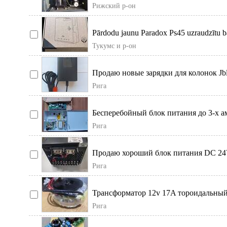
укомплектованный в рабочем состоян
Рижский р-он
Pārdodu jaunu Paradox Ps45 uzraudzītu b
Nodrošina sta
Тукумс и р-он
Продаю новые зарядки для колонок Jbl
Рига
Бесперебойный блок питания до 3-х а
12в. ( для различных охра
Рига
Продаю хороший блок питания DC 24
когда продам удалю P
Рига
Трансформатор 12v 17A тороидальный
300 220v; (4х 16v , 2х 12
Рига