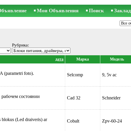
Объявление
Мои Объявления
Поиск
Заклад
Рубрика:
дата
Марка
Модель
 (parametri foto).
Selcomp
9, 5v ac
 в рабочем состоянии
Cad 32
Schneider
blokus (Led draiveris) ar
Cobalt
Zpv-60-24