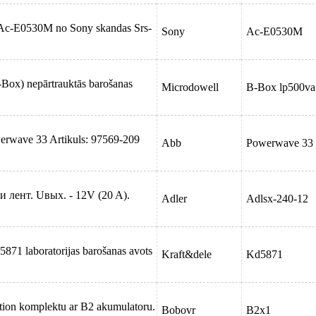
ny Ac-E0530M no Sony skandas Srs-
Sony
Ac-E0530M
-Box) nepārtrauktās barošanas
Microdowell
B-Box lp500va
werwave 33 Artikuls: 97569-209
Abb
Powerwave 33
 лент. Uвых. - 12V (20 A).
Adler
Adlsx-240-12
871 laboratorijas barošanas avots
Kraft&dele
Kd5871
ion komplektu ar B2 akumulatoru.
Bobovr
B2x1