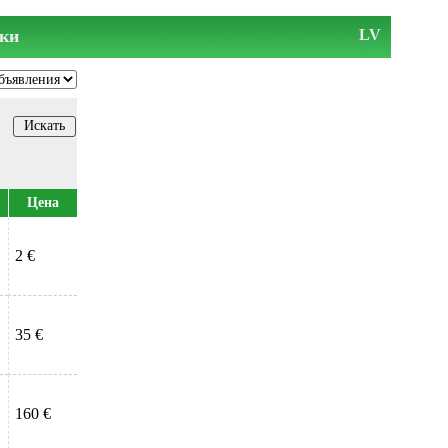
ки
LV
Цена
2 €
35 €
160 €