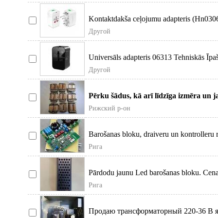
Kontaktdakša ceļojumu adapteris (Hn0306
kontaktdakša vi
Другой
Universāls adapteris 06313 Tehniskās Īpa
Viegli uzgl
Другой
Pērku šādus, kā arī līdzīga izmēra un 
pakavveida serdi un jaud
Рижский р-он
Barošanas bloku, draiveru un kontrolleru 
sarežģītības e
Рига
Pārdodu jaunu Led barošanas bloku. Cena 
Рига
Продаю трансформаторный 220-36 В 