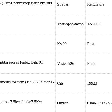
V) Этот регулятор напряжения
Strāvas
Regulators
Трансформатор
Тс-200К
Ks 90
Pma
ārtībā esošas Finlux Bih. 01
Vestel fr26
Fr26
imerus rozetēm (19923) Taimeris -
Cits
19923
tājs - 7.5kw Jauda:7.5Kw
Omron
Cimr-L7 z47p5