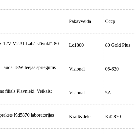
Pakavveida
Cccp
x 12V V2.31 Labā stāvoklī. 80
Lc1800
80 Gold Plus
 Jauda 18W Ieejas spriegums
Visional
05-620
 filials Pļavnieki: Veikals:
Visional
5A
raksts Kd5870 laboratorijas
Kraft&dele
Kd5870