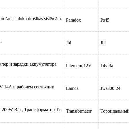
ии(сов
arošanas bloku drošības sistēmām.
Paradox
Ps45
.
Jbl
Jbl
мпер и зарядки аккумулятора
Intercom-12V
14v-3a
V 14А в рабочем состоянии
Lamda
Jws300-24
 200W B/u , Трансформатор Тc-
Transformator
Тороидальны