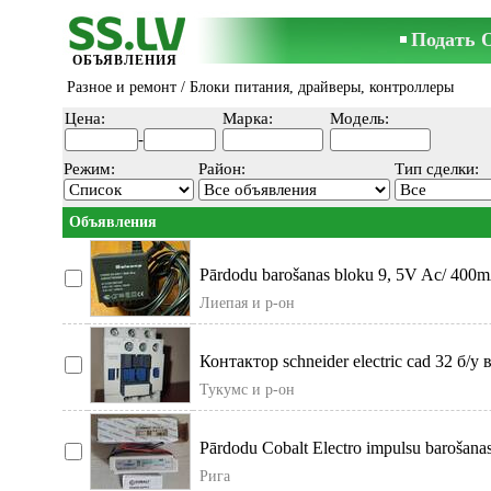
Подать 
ОБЪЯВЛЕНИЯ
Разное и ремонт
/ Блоки питания, драйверы, контроллеры
Цена:
Марка:
Модель:
-
Режим:
Район:
Тип сделки:
Объявления
Pārdodu barošanas bloku 9, 5V Ac/ 400mA
Лиепая и р-он
Контактор schneider electric cad 32 б/у
Тукумс и р-он
Pārdodu Cobalt Electro impulsu barošanas 
nemainīgu spriegumu.
Рига