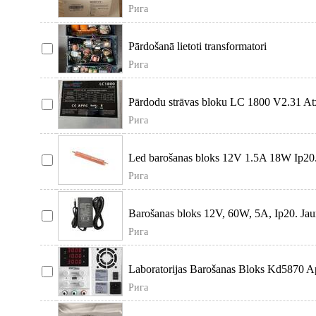
Ierīce nav li
Рига
Pārdošanā lietoti transformatori
Рига
Pārdodu strāvas bloku LC 1800 V2.31 At
Plus Gold sertifikāc
Рига
Led barošanas bloks 12V 1.5A 18W Ip20.
Ac100-265V Izejas
Рига
Barošanas bloks 12V, 60W, 5A, Ip20. Jauns
Katlakalna iela
Рига
Laboratorijas Barošanas Bloks Kd5870 Ap
barošanas avots
Рига