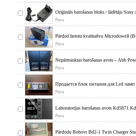
Oriģināls barošanas bloks / lādētājs So
Xb41. Ir saderī
Рига
Pārdod lietotu kvalitatīvu Microdowell (B
bloku (Ups).
Рига
Nepārtrauktas barošanas avots – Abb Po
Tips: Industr
Рига
Продается блок питания для Led ламп и
Рига
Laboratorijas barošanas avots Kd5871 Kd5
Kd5871
Рига
Pārdodu Bobovr Bd2-1 Twin Charger Stat