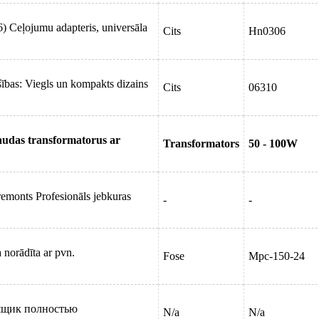
) Ceļojumu adapteris, universāla
Cits
Hn0306
šības: Viegls un kompakts dizains
Cits
06310
jaudas transformatorus ar
Transformators
50 - 100W
remonts Profesionāls jebkuras
-
-
norādīta ar pvn.
Fose
Mpc-150-24
ящик полностью
N/a
N/a