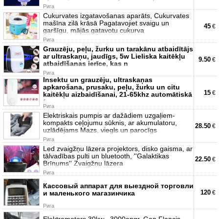
Рига
Cukurvates izgatavošanas aparāts, Cukurvates
mašīna zilā krāsā Pagatavojiet svaigu un
45
€
garšīgu, mājās gatavotu cukurva
Рига
Grauzēju, peļu, žurku un tarakānu atbaidītājs
ar ultraskaņu, jaudīgs, 5w Lieliska kaitēkļu
9.50
€
atbaidīšanas ierīce, kas n
Рига
Insektu un grauzēju, ultraskaņas
apkarošana, prusaku, peļu, žurku un citu
15
€
kaitēkļu aizbaidīšanai, 21-65khz automātiskā
f
Рига
Elektriskais pumpis ar dažādiem uzgaļiem-
kompakts ceļojumu sūknis, ar akumulatoru,
28.50
€
uzlādējams Mazs, viegls un parocīgs
Рига
Led zvaigžņu lāzera projektors, disko gaisma, ar
tālvadības pulti un bluetooth, ''Galaktikas
22.50
€
Brīnums'' Zvaigžņu lāzera
Рига
Кассовый аппарат для выездной торговли
120
и маленького магазинчика
€
Рига
Elektromotors 30kw , 3000apgr. Gan Flancis,