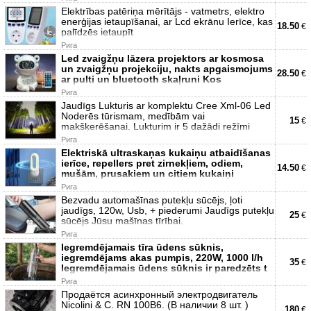
Elektrības patēriņa mērītājs - vatmetrs, elektro
enerģijas ietaupīšanai, ar Lcd ekrānu Ierīce, kas
18.50
€
palīdzēs ietaupīt
Рига
Led zvaigžņu lāzera projektors ar kosmosa
un zvaigžņu projekciju, nakts apgaismojums
28.50
€
ar pulti un bluetooth skaļruni Kos
Рига
Jaudīgs Lukturis ar komplektu Cree Xml-06 Led
Noderēs tūrismam, medībām vai
15
€
makšķerēšanai. Lukturim ir 5 dažādi režīmi
Рига
Elektriskā ultraskaņas kukaiņu atbaidīšanas
ierīce, repellers pret zirnekļiem, odiem,
14.50
€
mušām, prusakiem un citiem kukaiņi
Рига
Bezvadu automašīnas putekļu sūcējs, ļoti
jaudīgs, 120w, Usb, + piederumi Jaudīgs putekļu
25
€
sūcējs Jūsu mašīnas tīrībai.
Рига
Iegremdējamais tīra ūdens sūknis,
iegremdējams akas pumpis, 220W, 1000 l/h
35
€
Iegremdējamais ūdens sūknis ir paredzēts t
Рига
Продаётся асинхронный электродвигатель
Nicolini & C. RN 100B6. (В наличии 8 шт. )
180
€