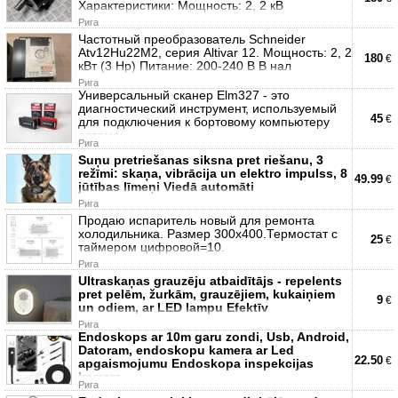
Характеристики: Мощность: 2, 2 кВ
Рига
Частотный преобразователь Schneider
Atv12Hu22M2, серия Altivar 12. Мощность: 2, 2
180
€
кВт (3 Нр) Питание: 200-240 В В нал
Рига
Универсальный сканер Elm327 - это
диагностический инструмент, используемый
45
€
для подключения к бортовому компьютеру
автомо
Рига
Suņu pretriešanas siksna pret riešanu, 3
režīmi: skaņa, vibrācija un elektro impulss, 8
49.99
€
jūtības līmeņi Viedā automāti
Рига
Продаю испаритель новый для ремонта
холодильника. Размер 300х400.Термостат с
25
€
таймером цифровой=10.
Рига
Ultraskaņas grauzēju atbaidītājs - repelents
pret pelēm, žurkām, grauzējiem, kukaiņiem
9
€
un odiem, ar LED lampu Efektīv
Рига
Endoskops ar 10m garu zondi, Usb, Android,
Datoram, endoskopu kamera ar Led
22.50
€
apgaismojumu Endoskopa inspekcijas
kamera
Рига