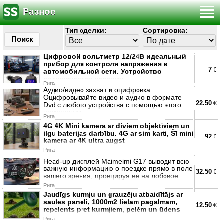
Разное
Тип сделки:
Сортировка:
Поиск
Цифровой вольтметр 12/24В идеальный
прибор для контроля напряжения в
7
€
автомобильной сети. Устройство
подключается напряму
Рига
Аудио/видео захват и оцифровка
Оцифровывайте видео и аудио в формате
22.50
€
Dvd с любого устройства с помощью этого
переходник
Рига
4G 4K Mini kamera ar diviem objektīviem un
ilgu baterijas darbību. 4G ar sim karti, Šī mini
92
€
kamera ar 4K ultra augst
Рига
Head-up дисплей Maimeimi G17 выводит всю
важную информацию о поездке прямо в поле
32.50
€
вашего зрения, проецируя её на лобовое
Рига
Jaudīgs kurmju un grauzēju atbaidītājs ar
saules paneli, 1000m2 lielam pagalmam,
12.50
€
repelents pret kurmjiem, pelēm un ūdens
Рига