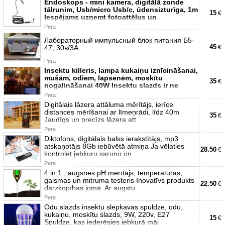
Endoskops - mini kamera, digitālā zonde
tālrunim, Usb/micro Usb/c, ūdensizturīga, 1m
15
€
Iespējams uzņemt fotoattēlus un
Рига
Лабораторный импульсный блок питания Б5-
45
47, 30в/3А.
€
Рига
Insektu killeris, lampa kukaiņu iznīcināšanai,
mušām, odiem, lapsenēm, moskītu
35
€
nogalināšanai 40W Insektu slazds ir ne
Рига
Digitālais lāzera attāluma mērītājs, ierīce
distances mērīšanai ar līmeņrādi, līdz 40m
35
€
Jaudīgs un precīzs lāzera att
Рига
Diktofons, digitālais balss ierakstītājs, mp3
atskaņotājs 8Gb iebūvētā atmiņa Ja vēlaties
28.50
€
kontrolēt jebkuru sarunu un
Рига
4 in 1 , augsnes pH mērītājs, temperatūras,
gaismas un mitruma testeris Inovatīvs produkts
22.50
€
dārzkopības jomā. Ar augstu
Рига
Odu slazds insektu slepkavas spuldze, odu,
kukaiņu, moskītu slazds, 9W, 220v, E27
15
€
Spuldze, kas iederēsies jebkurā māj