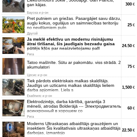
300
gan kājas.
€
Бауска и р-он
Pret putniem un griežas. Pasargājiet savu dārzu,
augļu kokus, ogulājus un saimniecības teritoriju
25
€
no nevēlamiem putn
Другой
Ja meklē efektīvu un modernu risinājumu
ātrai tīrīšanai, šis jaudīgais bezvadu gaisa
24.50
€
pūtējs kļūs par neaizvietojamu palī
Рига
Tatoo mašīnīte. Sūtu ar pakomātu. viss strādā. 2
75
akumulatori
€
Цесис и р-он
Tiek pārdots elektriskais malkas skaldītājs.
Jaudīgs un uzticams malkas skaldītājs lieliem
1,500
€
darba apjomiem. Liela s
Екабпилс и р-он
Elektrodzinējs, darba kārtībā, garantija 3
mēneši, atrodas Bolderājā --- Электродвигатель
60
€
асинхронный в хорошем со
Рига
Moderns Ultraskaņas atbaidītājs grauzējiem un
insektiem Šis kvalitatīvais ultraskaņas atbaidītājs
22.50
€
darbojas, izmantojo