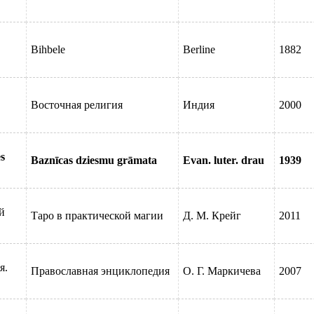
 100
Bihbele
Berline
1882
Восточная религия
Индия
2000
но
s
Baznīcas dziesmu grāmata
Evan. luter. drau
1939
й
Таро в практической магии
Д. М. Крейг
2011
я.
Православная энциклопедия
О. Г. Маркичева
2007