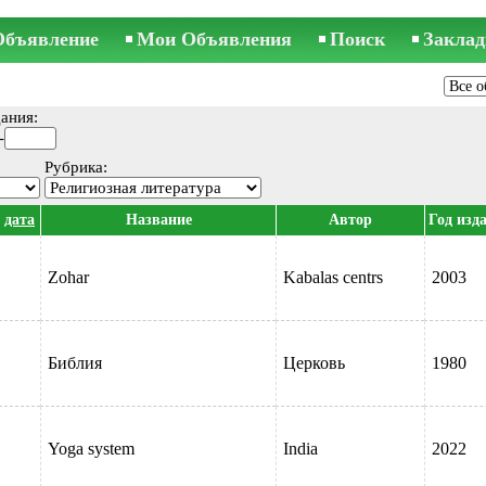
Объявление
Мои Объявления
Поиск
Заклад
ания:
-
Рубрика:
дата
Название
Автор
Год изд
Zohar
Kabalas centrs
2003
pārs
Библия
Церковь
1980
Yoga system
India
2022