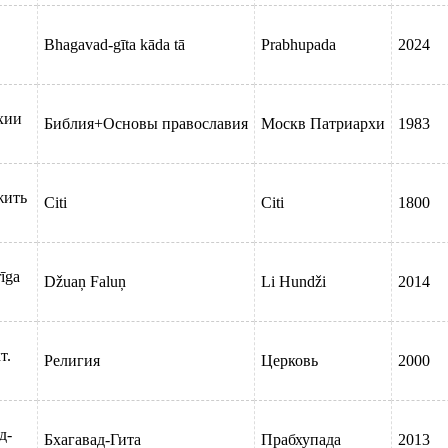
Bhagavad-gīta kāda tā
Prabhupada
2024
хии
Библия+Основы православия
Москв Патриархи
1983
жить
Citi
Citi
1800
rīga
Džuaņ Faluņ
Li Hundži
2014
т.
Религия
Церковь
2000
.
д-
Бхагавад-Гита
Прабхупада
2013