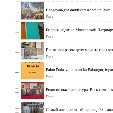
Bhagavad-gīta daudzkārt izdota un lasīta
atsevišķi, taču sākotnēji tā ir Mahābhārata
Рига
Библия, издание Московской Патриар
(Москва, 1983 г. ) редкий экземпляр
Рига
Продаёт
Все книги разом цену можите предло
по Whatsapp. Больше фото тоже по
Рига
Whatsapp.
Faluņ Dafa, zināms arī kā Faluņgun, ir ga
prakse, kas kļuvusi par neatņemamu dzī
Рига
Религиозная литература. Весь комплек
Возможна пересылка. Можно выбрать
Рига
Самый авторитетный перевод Бхагава