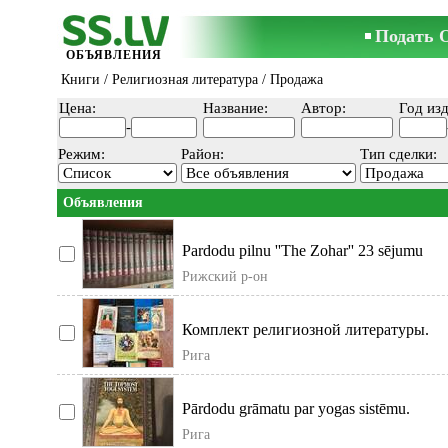
Подать 
ОБЪЯВЛЕНИЯ
Книги
/
Религиозная литература
/ Продажа
Цена:
Название:
Автор:
Год изд
-
Режим:
Район:
Тип сделки:
Объявления
Pardodu pilnu ''The Zohar'' 23 sējumu
kolekciju. Kabbalah Centre International, 
Рижский р-он
Комплект религиозной литературы.
Рига
Pārdodu grāmatu par yogas sistēmu.
Рига