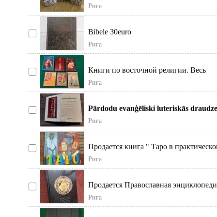
Гиты. Изданная общим тиражом более
Рига
миллион
Bibele 30euro
Рига
Книги по восточной религии. Весь
комплект. Возможна пересылка. Мож
Рига
выбрать.
Pārdodu evanģēliski luteriskās draudze
baznīcas dziesmu grāmatu. 1939. gada
Рига
izdevum
Продается книга " Таро в практическо
магии". Нечитанная.
Рига
Продается Православная энциклопеди
Нечитанная
Рига