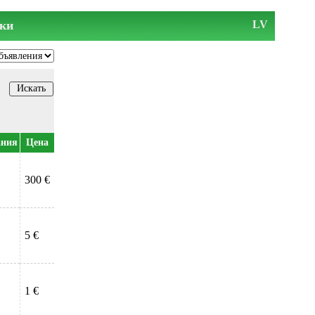
ки
LV
ания
Цена
300 €
5 €
1 €