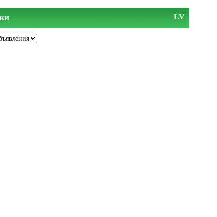
ки
LV