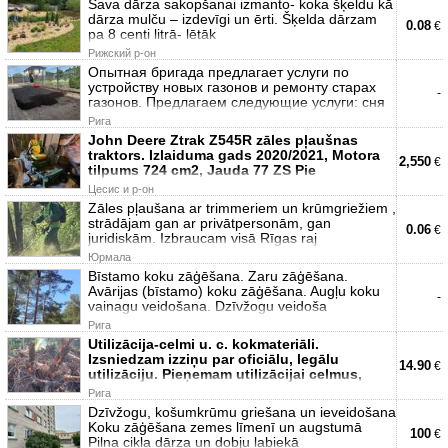
Sava dārza sakopšanai izmanto- koka šķeldu kā
dārza mulču – izdevīgi un ērti. Šķelda dārzam
0.08
€
pa 8 centi litrā- lētāk
Рижский р-он
Опытная бригада предлагает услуги по
устройству новых газонов и ремонту старах
-
газонов. Предлагаем следующие услуги: сня
Рига
John Deere Ztrak Z545R zāles pļaušnas
traktors. Izlaiduma gads 2020/2021, Motora
2,550
€
tilpums 724 cm2, Jauda 77 ZS Pie
Цесис и р-он
Zāles pļaušana ar trimmeriem un krūmgriežiem ,
strādājam gan ar privātpersonām, gan
0.06
€
juridiskām. Izbraucam visā Rīgas raj
Юрмала
Bīstamo koku zāģēšana. Zaru zāģēšana.
Avārijas (bīstamo) koku zāģēšana. Augļu koku
-
vainagu veidošana. Dzīvžogu veidoša
Рига
Utilizācija-celmi u. c. kokmateriāli.
Izsniedzam izziņu par oficiālu, legālu
14.90
€
utilizāciju. Pieņemam utilizācijai celmus,
Рига
Dzīvžogu, košumkrūmu griešana un ieveidošana
Koku zāģēšana zemes līmenī un augstumā
100
€
Pilna cikla dārza un dobju labiekā