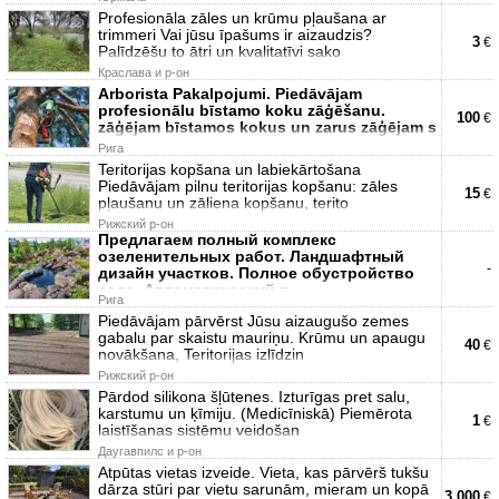
Profesionāla zāles un krūmu pļaušana ar
trimmeri Vai jūsu īpašums ir aizaudzis?
3
€
Palīdzēšu to ātri un kvalitatīvi sako
Краславa и р-он
Arborista Pakalpojumi. Piedāvājam
profesionālu bīstamo koku zāģēšanu.
100
€
zāģējam bīstamos kokus un zarus zāģējam s
Рига
Teritorijas kopšana un labiekārtošana
Piedāvājam pilnu teritorijas kopšanu: zāles
15
€
pļaušanu un zāliena kopšanu, terito
Рижский р-он
Предлагаем полный комплекс
озеленительных работ. Ландшафтный
-
дизайн участков. Полное обустройство
сада. Автоматический п
Рига
Piedāvājam pārvērst Jūsu aizaugušo zemes
gabalu par skaistu mauriņu. Krūmu un apaugu
40
€
novākšana, Teritorijas izlīdzin
Рижский р-он
Pārdod silikona šļūtenes. Izturīgas pret salu,
karstumu un ķīmiju. (Medicīniskā) Piemērota
1
€
laistīšanas sistēmu veidošan
Даугавпилс и р-он
Atpūtas vietas izveide. Vieta, kas pārvērš tukšu
dārza stūri par vietu sarunām, mieram un kopā
3,000
€