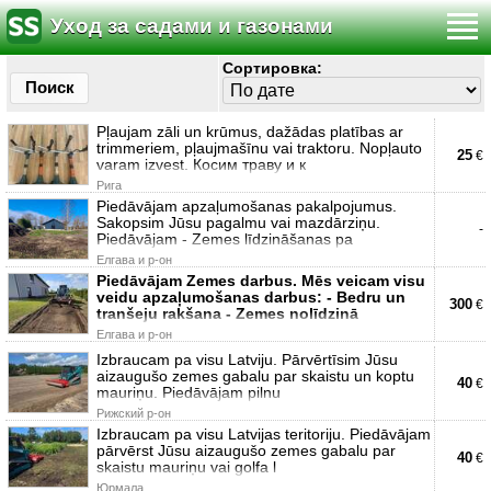
Уход за садами и газонами
Сортировка:
Поиск
Pļaujam zāli un krūmus, dažādas platības ar
trimmeriem, pļaujmašīnu vai traktoru. Nopļauto
25
€
varam izvest. Косим траву и к
Рига
Piedāvājam apzaļumošanas pakalpojumus.
Sakopsim Jūsu pagalmu vai mazdārziņu.
-
Piedāvājam - Zemes līdzināšanas pa
Елгава и р-он
Piedāvājam Zemes darbus. Mēs veicam visu
veidu apzaļumošanas darbus: - Bedru un
300
€
tranšeju rakšana - Zemes nolīdzinā
Елгава и р-он
Izbraucam pa visu Latviju. Pārvērtīsim Jūsu
aizaugušo zemes gabalu par skaistu un koptu
40
€
mauriņu. Piedāvājam pilnu
Рижский р-он
Izbraucam pa visu Latvijas teritoriju. Piedāvājam
pārvērst Jūsu aizaugušo zemes gabalu par
40
€
skaistu mauriņu vai golfa l
Юрмала