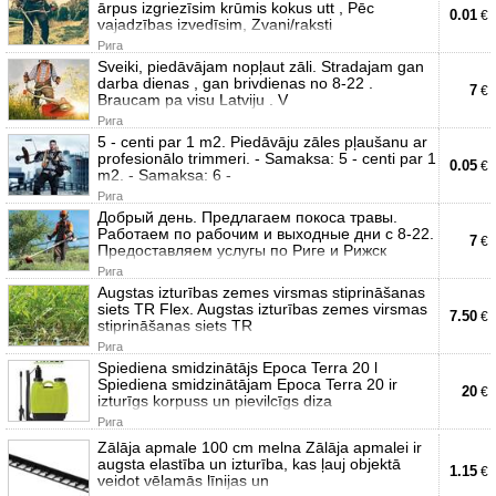
ārpus izgriezīsim krūmis kokus utt , Pēc
0.01
€
vajadzības izvedīsim, Zvani/raksti
Рига
Sveiki, piedāvājam nopļaut zāli. Stradajam gan
darba dienas , gan brivdienas no 8-22 .
7
€
Braucam pa visu Latviju . V
Рига
5 - centi par 1 m2. Piedāvāju zāles pļaušanu ar
profesionālo trimmeri. - Samaksa: 5 - centi par 1
0.05
€
m2. - Samaksa: 6 -
Рига
Добрый день. Предлагаем покоса травы.
Работаем по рабочим и выходные дни с 8-22.
7
€
Предоставляем услугы по Риге и Рижск
Рига
Augstas izturības zemes virsmas stiprināšanas
siets TR Flex. Augstas izturības zemes virsmas
7.50
€
stiprināšanas siets TR
Рига
Spiediena smidzinātājs Epoca Terra 20 l
Spiediena smidzinātājam Epoca Terra 20 ir
20
€
izturīgs korpuss un pievilcīgs diza
Рига
Zālāja apmale 100 cm melna Zālāja apmalei ir
augsta elastība un izturība, kas ļauj objektā
1.15
€
veidot vēlamās līnijas un