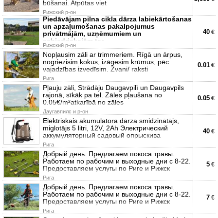
būšanai. Atpūtas viet
Рижский р-он
Piedāvājam pilna cikla dārza labiekārtošanas
un apzaļumošanas pakalpojumus
40
€
privātmājām, uzņēmumiem un
sabiedriskajām ter
Рижский р-он
Nopļausim zāli ar trimmeriem. Rīgā un ārpus,
nogriezisim kokus, izāgesim krūmus, pēc
0.01
€
vajadzības izvedīsim. Zvani/ raksti
Рига
Pļauju zāli, Strādāju Daugavpilī un Daugavpils
rajonā, sīkāk pa tel. Zāles pļaušana no
0.05
€
0.05€/m²atkarībā no zāles
Даугавпилс и р-он
Elektriskais akumulatora dārza smidzinātājs,
miglotājs 5 litri, 12V, 2Ah Электрический
40
€
аккумуляторный садовый опрыскива
Рига
Добрый день. Предлагаем покоса травы.
Работаем по рабочим и выходные дни с 8-22.
5
€
Предоставляем услугы по Риге и Рижск
Рига
Добрый день. Предлагаем покоса травы.
Работаем по рабочим и выходные дни с 8-22.
7
€
Предоставляем услугы по Риге и Рижск
Рига