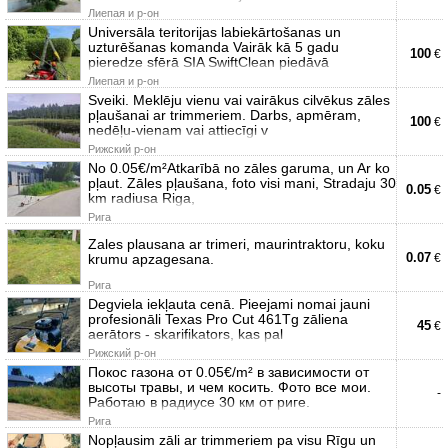
Лиепая и р-он
Universāla teritorijas labiekārtošanas un
uzturēšanas komanda Vairāk kā 5 gadu
100
€
pieredze sfērā SIA SwiftClean piedāvā
Лиепая и р-он
Sveiki. Meklēju vienu vai vairākus cilvēkus zāles
pļaušanai ar trimmeriem. Darbs, apmēram,
100
€
nedēļu-vienam vai attiecīgi v
Рижский р-он
No 0.05€/m²Atkarībā no zāles garuma, un Ar ko
pļaut. Zāles pļaušana, foto visi mani, Stradaju 30
0.05
€
km radiusa Riga,
Рига
Zales plausana ar trimeri, maurintraktoru, koku
0.07
krumu apzagesana.
€
Рига
Degviela iekļauta cenā. Pieejami nomai jauni
profesionāli Texas Pro Cut 461Tg zāliena
45
€
aerātors - skarifikators, kas pal
Рижский р-он
Покос газона от 0.05€/m² в зависимости от
высоты травы, и чем косить. Фото все мои.
-
Работаю в радиусе 30 км от риге.
Рига
Nopļausim zāli ar trimmeriem pa visu Rīgu un