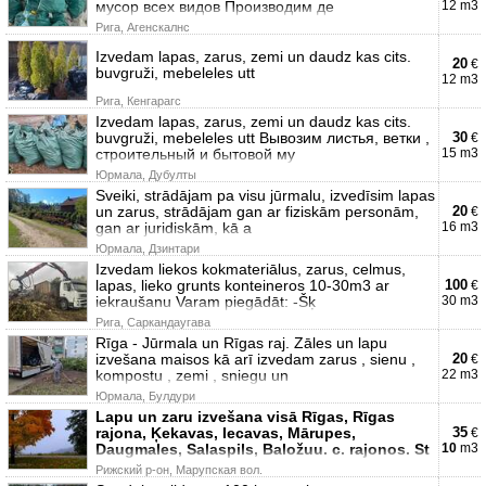
мусор всех видов Производим де
12 m3
Рига, Агенскалнс
Izvedam lapas, zarus, zemi un daudz kas cits.
20
€
buvgruži, mebeleles utt
12 m3
Рига, Кенгарагс
Izvedam lapas, zarus, zemi un daudz kas cits.
buvgruži, mebeleles utt Вывозим листья, ветки ,
30
€
строительный и бытовой му
15 m3
Юрмала, Дубулты
Sveiki, strādājam pa visu jūrmalu, izvedīsim lapas
un zarus, strādājam gan ar fiziskām personām,
20
€
gan ar juridiskām, kā a
16 m3
Юрмала, Дзинтари
Izvedam liekos kokmateriālus, zarus, celmus,
lapas, lieko grunts konteineros 10-30m3 ar
100
€
iekraušanu Varam piegādāt: -Šķ
30 m3
Рига, Саркандаугава
Rīga - Jūrmala un Rīgas raj. Zāles un lapu
izvešana maisos kā arī izvedam zarus , sienu ,
20
€
kompostu , zemi , sniegu un
22 m3
Юрмала, Булдури
Lapu un zaru izvešana visā Rīgas, Rīgas
rajona, Ķekavas, Iecavas, Mārupes,
35
€
Daugmales, Salaspils, Baložuu. c. rajonos. St
10
m3
Рижский р-он, Марупская вол.