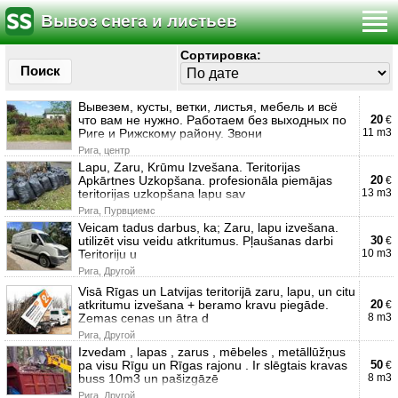
Вывоз снега и листьев
Сортировка:
Поиск
Вывезем, кусты, ветки, листья, мебель и всё
что вам не нужно. Работаем без выходных по
20
€
Риге и Рижскому району. Звони
11 m3
Рига, центр
Lapu, Zaru, Krūmu Izvešana. Teritorijas
Apkārtnes Uzkopšana. profesionāla piemājas
20
€
teritorijas uzkopšana lapu sav
13 m3
Рига, Пурвциемс
Veicam tadus darbus, ka; Zaru, lapu izvešana.
utilizēt visu veidu atkritumus. Pļaušanas darbi
30
€
Teritoriju u
10 m3
Рига, Другой
Visā Rīgas un Latvijas teritorijā zaru, lapu, un citu
atkritumu izvešana + beramo kravu piegāde.
20
€
Zemas cenas un ātra d
8 m3
Рига, Другой
Izvedam , lapas , zarus , mēbeles , metāllūžņus
pa visu Rīgu un Rīgas rajonu . Ir slēgtais kravas
50
€
buss 10m3 un pašizgāzē
8 m3
Рига, Другой