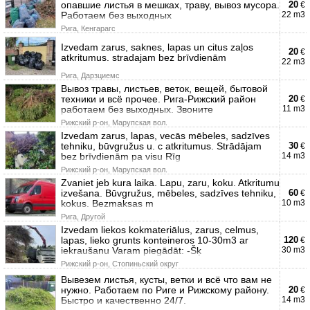
опавшие листья в мешках, траву, вывоз мусора.
20
€
Работаем без выходных
22 m3
Рига, Кенгарагс
Izvedam zarus, saknes, lapas un citus zaļos
20
€
atkritumus. stradajam bez brīvdienām
22 m3
Рига, Дарзциемс
Вывоз травы, листьев, веток, вещей, бытовой
техники и всё прочее. Рига-Рижский район
20
€
работаем без выходных. Звоните
11 m3
Рижский р-он, Марупская вол.
Izvedam zarus, lapas, vecās mēbeles, sadzīves
tehniku, būvgružus u. c atkritumus. Strādājam
30
€
bez brīvdienām pa visu Rīg
14 m3
Рижский р-он, Марупская вол.
Zvaniet jeb kura laika. Lapu, zaru, koku. Atkritumu
izvešana. Būvgružus, mēbeles, sadzīves tehniku,
60
€
kokus. Bezmaksas m
10 m3
Рига, Другой
Izvedam liekos kokmateriālus, zarus, celmus,
lapas, lieko grunts konteineros 10-30m3 ar
120
€
iekraušanu Varam piegādāt: -Šķ
30 m3
Рижский р-он, Стопиньский округ
Вывезем листья, кусты, ветки и всё что вам не
нужно. Работаем по Риге и Рижскому району.
20
€
Быстро и качественно 24/7.
14 m3