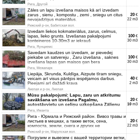
Рига, Другой
Zāles un lapu izvešana maisos kā arī izvedam
zarus , sienu , kompostu , zemi , sniegu un citus
20
€
nevajadzīgus materiālus.
22 m3
Рижский р-он, Бабитская вол.
Izvedam liekos kokmateriālus, zarus, celmus,
lapas, lieko grunts. Izvešanas pakalpojumi
100
€
konteineros 10-30m3 ar iekrauš
30 m3
Рига, Яунциемс
Savedam kaudzes un izvedam, ar pievedej
piekabe un satvereju , Zaru izvešana , saknes
100
€
izvešana lapas gan maisos gan bera
30 m3
Рига, Межапарк
Liepāja, Skrunda, Kuldīga, Aizpute tīram sniegu,
veicam arī visus pārējos iespējamos darbus.
40
€
Pieejami arī dažādi krava
2 m3
Лиепая и р-он, Лиепая
Mūsu pakalpojumi: Lapu, zaru un atkritumu
savākšana un izvešana Pagalmu,
20
€
autostāvvietu un celiņu uzkopšana Zālienu
10
m3
Рига, Иманта
Рига - Юрмала и Рижский район. Вивоз травы и
листьев в мешках, а также веток, сена,
20
€
компоста, земли, снега и других не
22 m3
Рижский р-он, Марупская вол.
Погрузим и вывезем с вашей территории ветки,