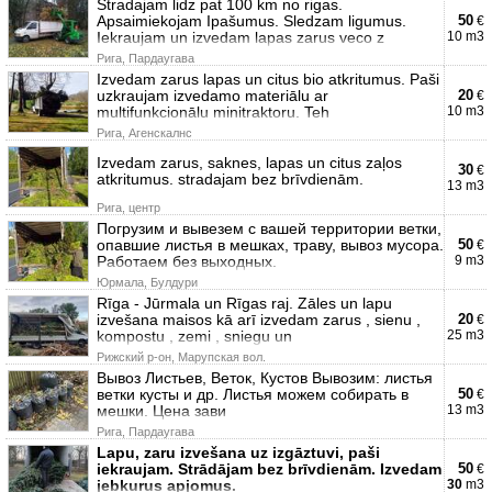
Stradajam lidz pat 100 km no rigas.
Apsaimiekojam Ipašumus. Sledzam ligumus.
50
€
Iekraujam un izvedam lapas zarus veco z
10 m3
Рига, Пардаугава
Izvedam zarus lapas un citus bio atkritumus. Paši
uzkraujam izvedamo materiālu ar
20
€
multifunkcionālu minitraktoru. Teh
10 m3
Рига, Агенскалнс
Izvedam zarus, saknes, lapas un citus zaļos
30
€
atkritumus. stradajam bez brīvdienām.
13 m3
Рига, центр
Погрузим и вывезем с вашей территории ветки,
опавшие листья в мешках, траву, вывоз мусора.
50
€
Работаем без выходных.
9 m3
Юрмала, Булдури
Rīga - Jūrmala un Rīgas raj. Zāles un lapu
izvešana maisos kā arī izvedam zarus , sienu ,
20
€
kompostu , zemi , sniegu un
25 m3
Рижский р-он, Марупская вол.
Вывоз Листьев, Веток, Кустов Вывозим: листья
ветки кусты и др. Листья можем собирать в
50
€
мешки. Цена зави
13 m3
Рига, Пардаугава
Lapu, zaru izvešana uz izgāztuvi, paši
iekraujam. Strādājam bez brīvdienām. Izvedam
50
€
jebkurus apjomus.
30
m3