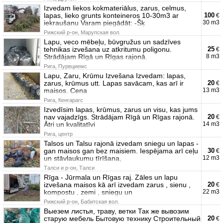
Izvedam liekos kokmateriālus, zarus, celmus,
lapas, lieko grunts konteineros 10-30m3 ar
100
€
iekraušanu Varam piegādāt: -Šķ
30 m3
Рижский р-он, Марупская вол.
Lapu, veco mēbeļu, būvgružus un sadzīves
tehnikas izvešana uz atkritumu poligonu.
25
€
Strādājam Rīgā un Rīgas rajonā.
8 m3
Рига, Пурвциемс
Lapu, Zaru, Krūmu Izvešana Izvedam: lapas,
zarus, krūmus utt. Lapas savācam, kas arī ir
20
€
maisos. Cena
13 m3
Рига, Кенгарагс
Izvedīsim lapas, krūmus, zarus un visu, kas jums
nav vajadzīgs. Strādājam Rīgā un Rīgas rajonā.
20
€
Ātri un kvalitatīvi
14 m3
Рига, центр
Talsos un Talsu rajonā izvedam sniegu un lapas -
gan maisos gan bez maisiem. Iespējama arī ceļu
30
€
un stāvlaukumu tīrīšana,
12 m3
Талси и р-он, Талси
Rīga - Jūrmala un Rīgas raj. Zāles un lapu
izvešana maisos kā arī izvedam zarus , sienu ,
20
€
kompostu , zemi , sniegu un
22 m3
Рижский р-он, Бабитская вол.
Выезем листья, траву, ветки Так же вывозим
старую мебель Бытовую технику Строительный
20
€