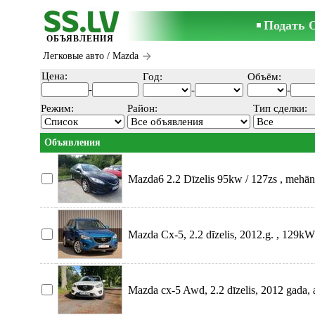
Подать 
ОБЪЯВЛЕНИЯ
Легковые авто
/ Mazda
Цена:
Год:
Объём:
-
-
-
Режим:
Район:
Тип сделки:
Объявления
Mazda6 2.2 Dīzelis 95kw / 127zs , mehā
pilnībā
Mazda Cx-5, 2.2 dīzelis, 2012.g. , 129k
pilnp
Mazda cx-5 Awd, 2.2 dīzelis, 2012 gada, 
tehnis