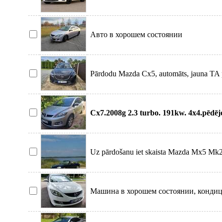
aprīkojumu L
Авто в хорошем состоянии
Pārdodu Mazda Cx5, automāts, jauna TA pa
vietā,
Cx7.2008g 2.3 turbo. 191kw. 4x4.pēdē
pārdodu jo iegā
Uz pārdošanu iet skaista Mazda Mx5 Mk2 a
gaišu āda
Машина в хорошем состоянии, кондиц
работает, коробка и мото