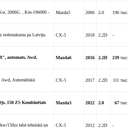
7Kw, 2006G. , Km-196000 -
Mazda5
2006
2.0
196 тыс
ez nobraukuma pa Latviju.
CX-5
2018
2.2D
-
ft", automats, Awd.
Mazda6
2016
2.2D
239
тыс
 Awd, Automātiskā
CX-5
2017
2.2D
111 тыс
ējs, 150 ZS Kombinētais
Mazda3
2022
2.0
67
тыс
0kw/150zs labā tehniskā un
CX-5
2012
2.2D
-