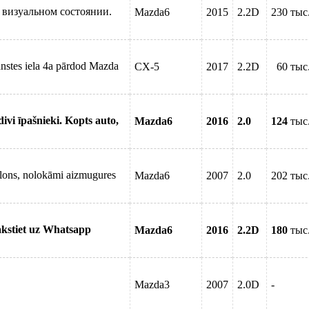
 визуальном состоянии.
Mazda6
2015
2.2D
230 тыс
nstes iela 4a pārdod Mazda
CX-5
2017
2.2D
60 тыс
 divi īpašnieki. Kopts auto,
Mazda6
2016
2.0
124
тыс
alons, nolokāmi aizmugures
Mazda6
2007
2.0
202 тыс
akstiet uz Whatsapp
Mazda6
2016
2.2D
180
тыс
Mazda3
2007
2.0D
-