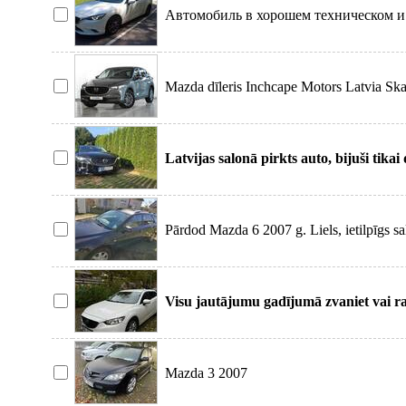
Автомобиль в хорошем техническом и
Окрашен только один
Mazda dīleris Inchcape Motors Latvia Ska
Cx5 2.2 D
Latvijas salonā pirkts auto, bijuši tikai
tikko
Pārdod Mazda 6 2007 g. Liels, ietilpīgs s
sēdekļi,
Visu jautājumu gadījumā zvaniet vai r
Mazda 3 2007