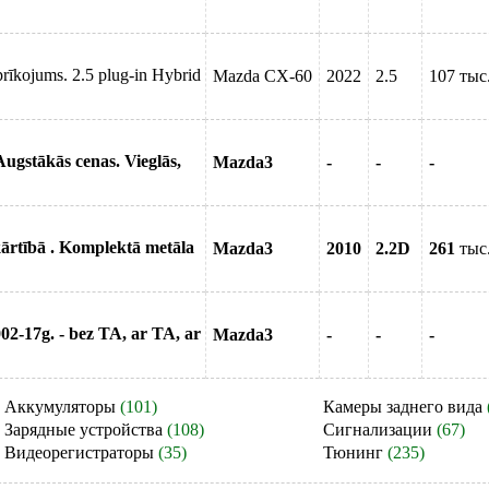
īkojums. 2.5 plug-in Hybrid
Mazda CX-60
2022
2.5
107 тыс
ugstākās cenas. Vieglās,
Mazda3
-
-
-
kārtībā . Komplektā metāla
Mazda3
2010
2.2D
261
тыс
-17g. - bez TA, ar TA, ar
Mazda3
-
-
-
Аккумуляторы
(101)
Камеры заднего вида
Зарядные устройства
(108)
Сигнализации
(67)
Видеорегистраторы
(35)
Тюнинг
(235)