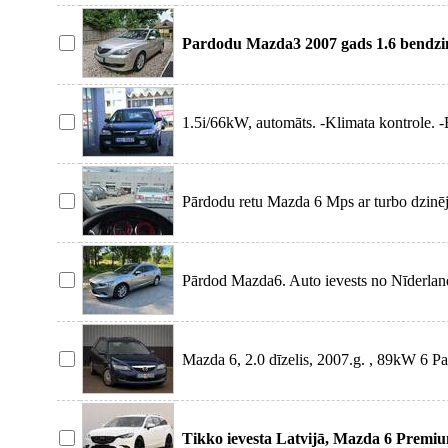
Pardodu Mazda3 2007 gads 1.6 bendzins
rusa tehneski
1.5i/66kW, automāts. -Klimata kontrole. -
Pārdodu retu Mazda 6 Mps ar turbo dzinēj
pati.
Pārdod Mazda6. Auto ievests no Nīderland
Mazda 6, 2.0 dīzelis, 2007.g. , 89kW 6 P
pārnesumkārba, āda
Tikko ievesta Latvijā, Mazda 6 Premium