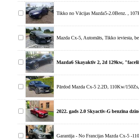
Tikko no Vācijas Mazda5-2.0Benz. , 10
Mehāniskā pā
Mazda Cx-5, Automāts, Tikko ieviesta, b
Valsts Re
Mazda6 Skayaktiv 2, 2d 129kw, "faceli
Pārdod Mazda Cx-5 2.2D, 110Kw/150Zs,
ātrumkārba, 2017. gads
2022. gads 2.0 Skyactiv-G benzīna dzin
degvielas pa
Garantija - No Francijas Mazda Cx-5 -11