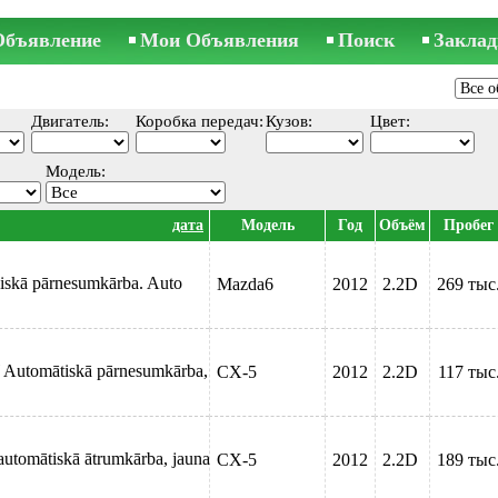
Объявление
Мои Объявления
Поиск
Заклад
Двигатель:
Коробка передач:
Кузов:
Цвет:
Модель:
дата
Модель
Год
Объём
Пробег
niskā pārnesumkārba. Auto
Mazda6
2012
2.2D
269 тыс
W Automātiskā pārnesumkārba,
CX-5
2012
2.2D
117 тыс
automātiskā ātrumkārba, jauna
CX-5
2012
2.2D
189 тыс