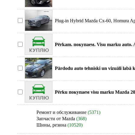
vizuālā st
Plug-in Hybrid Mazda Cx-60, Homura Apr
ar kopēj
Pērkam. покупаем. Visu marku auto. A
apvidus vai kom
Pārdodu auto tehniski un vizuāli labā 
diski ar zi
Pērku покупaем visu marku Mazda 2002
defektiem, пок
Ремонт и обслуживание
(5371)
Запчасти от Mazda
(368)
Шины, резина
(10520)