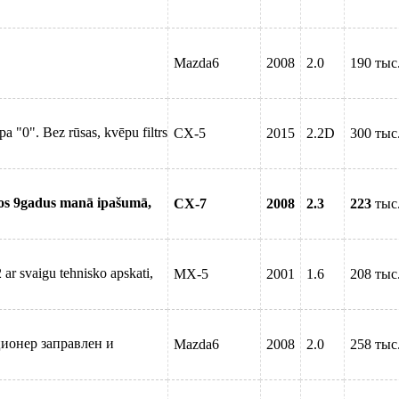
Mazda6
2008
2.0
190 тыс
 "0". Bez rūsas, kvēpu filtrs
CX-5
2015
2.2D
300 тыс
jos 9gadus manā ipašumā,
CX-7
2008
2.3
223
тыс
r svaigu tehnisko apskati,
MX-5
2001
1.6
208 тыс
ионер заправлен и
Mazda6
2008
2.0
258 тыс