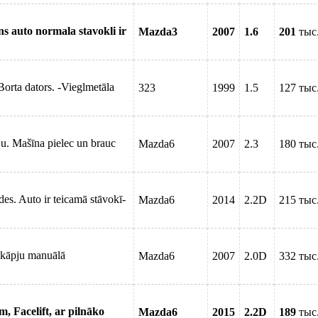
 auto normala stavokli ir
Mazda3
2007
1.6
201
тыс
Borta dators. -Vieglmetāla
323
1999
1.5
127 тыс
u. Mašīna pielec un brauc
Mazda6
2007
2.3
180 тыс
es. Auto ir teicamā stāvokī-
Mazda6
2014
2.2D
215 тыс
akāpju manuālā
Mazda6
2007
2.0D
332 тыс
, Facelift, ar pilnāko
Mazda6
2015
2.2D
189
тыс