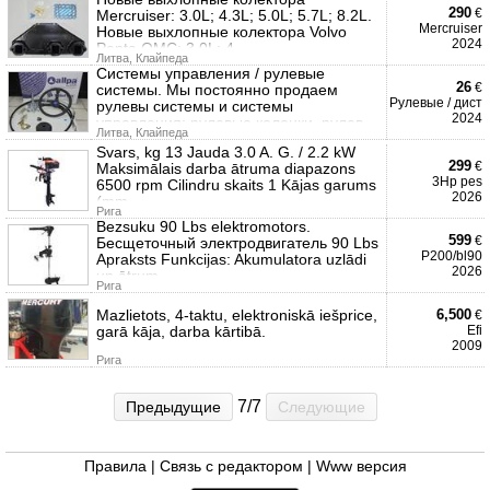
290
€
Mercruiser: 3.0L; 4.3L; 5.0L; 5.7L; 8.2L.
Mercruiser
Новые выхлопные колектора Volvo
2024
Penta OMC: 3.0L; 4
Литва, Клайпеда
Системы управления / рулевые
26
€
системы. Мы постоянно продаем
Рулевые / дист
рулевы системы и системы
2024
управления: рулевые колонки, рулев
Литва, Клайпеда
Svars, kg 13 Jauda 3.0 A. G. / 2.2 kW
299
€
Maksimālais darba ātruma diapazons
3Hp pes
6500 rpm Cilindru skaits 1 Kājas garums
2026
(mm
Рига
Bezsuku 90 Lbs elektromotors.
599
€
Бесщеточный электродвигатель 90 Lbs
P200/bl90
Apraksts Funkcijas: Akumulatora uzlādi
2026
un ātrum
Рига
Mazlietots, 4-taktu, elektroniskā iešprice,
6,500
€
garā kāja, darba kārtibā.
Efi
2009
Рига
7/7
Предыдущие
Следующие
Правила
|
Связь с редактором
|
Www версия