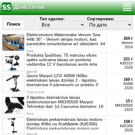
Двигатели
Тип сделки:
Сортировка:
Поиск
Elektromotors Watersnake Venom Sxw
269
€
44lb 36" - Venom sērijas motors, kas
Venom
paredzēts izmantošanai arī sālsūdenī. 44
2024
LB mode
Рига
Produkta Īpašības: 75 mārciņu vilces
221
€
spēks uzticama laivas un pontona
Kd5310
vadāmība 12 V barošanas avots ērta
2026
lietošana a
Другой
Jauns Marpol 12V/ 408W /40lbs
160
€
elektriskais laivas dzinējs 2 - lāpstiņu
408W
dzenskrūve 5 pārnesumi uz priekšu 3
2020
pārnesumi
Огре и р-он
3 lāpstiņu dzenskrūve laivas
15
€
elektromotoram M8330500 Marpol
M8330500
Tehniskie dati: [x] Cauruma diametrs: 10
2025
mm [x] Skrūves
Рига
Elektriskais piekarināmais laivas motors -
158
€
dzinējs 40lbs no Kraft&dele (Kd5306)
Kd5306
Elektriskais piekarināmais motors pon
2025
Другой