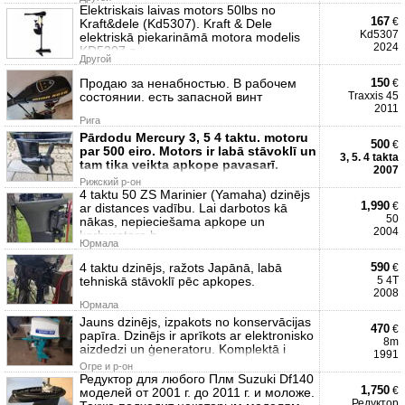
Elektriskais laivas motors 50lbs no
167
€
Kraft&dele (Kd5307). Kraft & Dele
Kd5307
elektriskā piekarināmā motora modelis
2024
KD5307 a
Другой
Продаю за ненабностью. В рабочем
150
€
состоянии. есть запасной винт
Traxxis 45
2011
Рига
Pārdodu Mercury 3, 5 4 taktu. motoru
500
€
par 500 eiro. Motors ir labā stāvoklī un
3, 5. 4 takta
tam tika veikta apkope pavasarī.
2007
Рижский р-он
4 taktu 50 ZS Marinier (Yamaha) dzinējs
1,990
€
ar distances vadību. Lai darbotos kā
50
nākas, nepieciešama apkope un
2004
karburatora b
Юрмала
4 taktu dzinējs, ražots Japānā, labā
590
€
tehniskā stāvoklī pēc apkopes.
5 4T
2008
Юрмала
Jauns dzinējs, izpakots no konservācijas
470
€
papīra. Dzinējs ir aprīkots ar elektronisko
8m
aizdedzi un ģeneratoru. Komplektā i
1991
Огре и р-он
Редуктор для любого Плм Suzuki Df140
1,750
€
моделей от 2001 г. до 2011 г. и моложе.
Редуктор