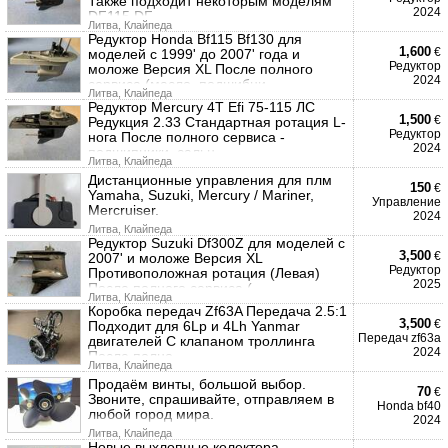
Также подходит некоторым моделям
2024
DF115 DF
Литва, Клайпеда
Редуктор Honda Bf115 Bf130 для
1,600
€
моделей с 1999' до 2007' года и
Редуктор
моложе Версия ХL После полного
2024
сервиса (масло, подшибни
Литва, Клайпеда
Редуктор Mercury 4T Efi 75-115 ЛС
1,500
€
Редукция 2.33 Стандартная ротация L-
Редуктор
нога После полного сервиса -
2024
подшипники, сальн
Литва, Клайпеда
Дистанционные управления для плм
150
€
Yamaha, Suzuki, Mercury / Mariner,
Управление
Mercruiser.
2024
Литва, Клайпеда
Редуктор Suzuki Df300Z для моделей с
3,500
€
2007' и моложе Версия XL
Редуктор
Противоположная ротация (Левая)
2025
После полного сервиса (
Литва, Клайпеда
Коробка передач Zf63A Передача 2.5:1
3,500
€
Подходит для 6Lp и 4Lh Yanmar
Передач zf63a
двигателей С клапаном троллинга
2024
После полно
Литва, Клайпеда
Продаём винты, большой выбор.
70
€
Звоните, спрашивайте, отправляем в
Honda bf40
любой город мира.
2024
Литва, Клайпеда
Новые выхлопные колектора