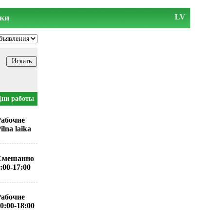
ки
LV
Дни работы
Рабочие
ilna laika
Смешанно
:00-17:00
Рабочие
0:00-18:00