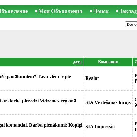
Объявление
Мои Объявления
Поиск
Заклад
дата
Компания
s pēc panākumiem? Tava vieta ir pie
Realat
P
 ar darba pieredzi Vidzemes reģionā.
SIA Vērtēšanas birojs
9
ēcīgai komandai. Darba pienākumi: Kopīgi
SIA Impressio
1