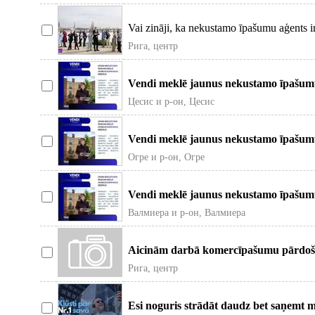
Vai zināji, ka nekustamo īpašumu aģents 
Vai z
Рига, центр
Vendi meklē jaunus nekustamo īpašumu
komandu un
Цесис и р-он, Цесис
Vendi meklē jaunus nekustamo īpašumu
komandu un
Огре и р-он, Огре
Vendi meklē jaunus nekustamo īpašumu
komandu un
Валмиера и р-он, Валмиера
Aicinām darbā komercīpašumu pārdošan
kandidātam: nep
Рига, центр
Esi noguris strādāt daudz bet saņemt m