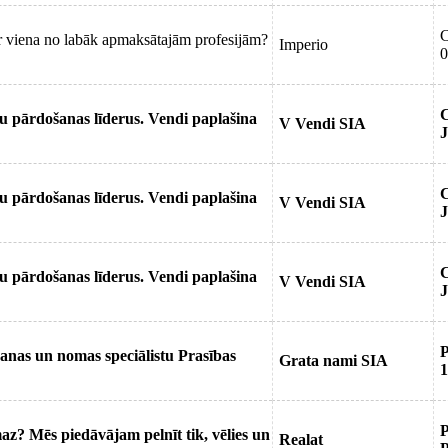
ir viena no labāk apmaksātajām profesijām?
Imperio
0
 pārdošanas līderus. Vendi paplašina
V Vendi SIA
J
 pārdošanas līderus. Vendi paplašina
V Vendi SIA
J
 pārdošanas līderus. Vendi paplašina
V Vendi SIA
J
as un nomas speciālistu Prasības
Grata nami SIA
1
az? Mēs piedāvājam pelnīt tik, vēlies un
Realat