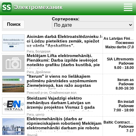
Электромеханик
Сортировка:
Поиск
Aicinām darbā Elektroatslēdznieku /-
As Latvijas Finieris
ci Lūdzu pieteikties zemāk, spiežot
Посменно
uz vārda “Apskatīties”.
Maiņu darbs (7.0
Рига, Болдерая
Meklējam Lifta elektromehāniķi.
SIA Liftremonts
Pienākumi: Darba izpilde ievērojot
Рабочие
noteikto grafiku (darbs kustībā, pie
9.00 - 18.00
klientiem
Рига, Дрейлини
"Iterum" ir viens no lielākajiem
Iterum as
polimēru pārstrādes uzņēmumiem
Рабочие
Ziemeļeiropā, kas ražo augstas
8.00-16:30
kvalitātes PET pārslas un
Рижский р-он, Олайненская вол.
Steidzami Vajadzīgi elektro
Bn install
mehāniķus darbam Latvijas un
Рабочие
ārzemju projektos Vismaz 1 gada
7:00 - 18:00
pieredze elektromontāžas darbu
Рига, центр
Elektromehāniķis (darbs ar
Baltic Contracting Grou...
rūpnieciskajiem robotiem) Meklējam
Рабочие
elektromehāniķi darbam pie robotu
7-17
montāžas uz konveijer
Другой