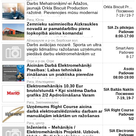
Darbs Mehatroniķim/-ei Ādažos,
Orkla Biscuit Productio...
jaunajā Orkla Biscuit Production
Посменно
ražotnē. Pievienojies mūsu modernai
7-19 / 19-7
komandai jaunajā
Рига, Югла
Zemnieku saimniecība Aizkraukles
SIA Zs pilslejas
novadā ar pamatdarbību piena
Рабочие
lopkopībā aicina komandai
8:00-17:00
pieveinoties atbildīgu un piered
Айзкраукле и р-он, Бербская вол.
Darbs aviācijas nozarē. Sporta un ultra
Smart Aero
vieglo lidmašīnu ražošanas uzņēmums
Рабочие
piedāvā darbu elektromehāniķim uz
8-17
sporta l
Огре и р-он, Огре
Aicinām Darbā Elektromehāniķi
Asoto
Prasības: Labas tehniskās
Рабочие
zināšanas un praktiska pieredze
08:00-19:00
dažādu elektroiekārtu remont
Рига, Ильгюциемс
Elektromehāniķis 10.30 Eur
SIA Baltās Naktis
bruto/stundā + Kpi sistēma Darba
Посменно
grafiks 2/2 Apdrošināšana Varam
7-19, 19-7
nodrošināt dzīvesvietu
Рига, Зиепниеккалнс
Uzņēmums Right Course aicina
SIA Right Course
darbā elektroatslēdznieku darbam ar
Рабочие
manuālajām iekārtām un ražošanas
5/2
aprīkojumu. Darba pi
Рига, центр
Inženieris – Mehāniķis /
SIA Electronia
Elektromehāniķis Projektē. Uzbūvē.
Рабочие