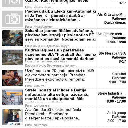
Uzlabo. Radi tehnoloģijas, nevis
9-17
tikai remontē tās. Ja Ju
Рига, Ильгюциемс
Piedāvā darbu Elektriķim-Automātiķi
A/s Krāsaino Metālu Man...
m Ja Tev ir: - pieredze darbā ar
Рабочие
ražošanas elektroiekārtām; -
Darba dienas
zināšanas par
Рига, Ильгюциемс
Sakarā ar jaunas filiāles atvēršanu,
Sia Future technologies
piedāvājam iespēju pievienoties FT
Рабочие
serviss komandai. Nodarbojamies ar
11:00- 18:00
telefonu, rob
Рижский р-он, Адажский округ
Kūdras ieguves un pārstrādes
SIA Florabalt SIA
uzņēmums SIA “Florabalt Sia” aicina
Рабочие
pievienoties savā komandā darbam
8-17
Vallē: ELEKTROMEHĀ
Бауска и р-он, Вецумниекская вол.
Uzņēmums ar 20 gadu pieredzi meklē
Coilwind
elektromotoru pārtinēju. Prasības:
Рабочие
Pieredze elektromotoru remontā;
9:00-17:00
Vēlama izglī
Рига, Иманта
Strele Industrial ir līderis Baltijā
Strele Industrial SIA
industriālo tilta celtņu ražošanā,
Рабочие
montāžā un apkalpošanā. Mēs
8:00 - 17:00
meklējam papildinā
Рига, Шкиротава
Aicinām darbā elektromehāniķi
Ambk group
Pienākumi: - Stacionāro
Рабочие
dīzeļģeneratoru apkalpošana,
8:00 - 17:00
diagnostika un remonts k
Рига, Кенгарагс