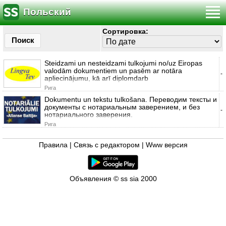
Польский
Сортировка:
Поиск
Steidzami un nesteidzami tulkojumi no/uz Eiropas
valodām dokumentiem un pasēm ar notāra
-
apliecinājumu, kā arī diplomdarb
Рига
Dokumentu un tekstu tulkošana. Переводим тексты и
документы с нотариальным заверением, и без
-
нотариального заверения.
Рига
Правила
|
Связь с редактором
|
Www версия
Объявления © ss sia 2000