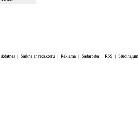
īkdatnes
|
Saikne ar redaktoru
|
Reklāma
|
Sadarbība
|
RSS
| Sludinājumi