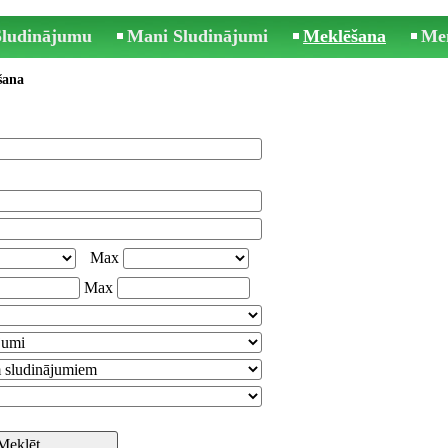
 Sludinājumu
Mani Sludinājumi
Meklēšana
Me
šana
Max
Max