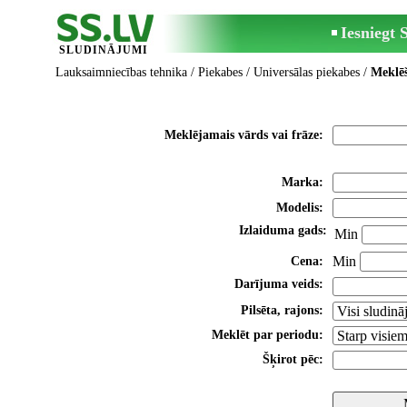
Iesniegt
SLUDINĀJUMI
Lauksaimniecības tehnika
/
Piekabes
/
Universālas piekabes
/
Meklē
Meklējamais vārds vai frāze:
Marka:
Modelis:
Izlaiduma gads:
Min
Min
Cena:
Darījuma veids:
Pilsēta, rajons:
Meklēt par periodu:
Šķirot pēc: