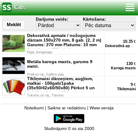
Cits
Darījuma veids:
Kārtošana:
Meklēt
Dekoratīvā apmale / nožogojums
dārzam 150x270 mm, 8 gab. (2, 2 m)
10.35
€
Garums: 270 mm Platums: 10 mm
Dekoratīvā apmale
Augstums: 150 mm I
Rīga, Ķengarags
Metāla karoga masts, garums 9
130
€
metri.
Karoga masts
Preiļi un raj., Galēnu pag.
Tīkliņmaisi dārzeņiem, augļiem,
malkai - 100gab/1paka
9
€
(35x50/42x60/50x80) Pērkot 5 un
Tīkliņmaisi
vairāk pakas, spēkā vairumcena.
Tukums un raj., Tukums
Noteikumi
|
Saikne ar redaktoru
|
Www versija
Sludinājumi © ss sia 2000