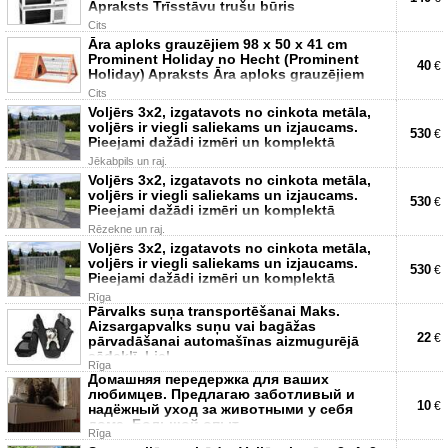
Apraksts Trīsstāvu trušu būris
Cits
Āra aploks grauzējiem 98 x 50 x 41 cm
Prominent Holiday no Hecht (Prominent
40
€
Holiday) Apraksts Āra aploks grauzējiem
Cits
Voljērs 3x2, izgatavots no cinkota metāla,
voljērs ir viegli saliekams un izjaucams.
530
€
Pieejami dažādi izmēri un komplektā
Jēkabpils un raj.
Voljērs 3x2, izgatavots no cinkota metāla,
voljērs ir viegli saliekams un izjaucams.
530
€
Pieejami dažādi izmēri un komplektā
Rēzekne un raj.
Voljērs 3x2, izgatavots no cinkota metāla,
voljērs ir viegli saliekams un izjaucams.
530
€
Pieejami dažādi izmēri un komplektā
Rīga
Pārvalks suņa transportēšanai Maks.
Aizsargapvalks suņu vai bagāžas
22
€
pārvadāšanai automašīnas aizmugurējā
sēdeklī. Liel
Rīga
Домашняя передержка для ваших
любимцев. Предлагаю заботливый и
10
€
надёжный уход за животными у себя
дома. Большой опыт
Rīga