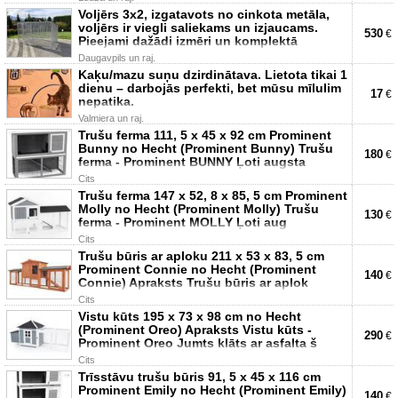
Voljērs 3x2, izgatavots no cinkota metāla,
voljērs ir viegli saliekams un izjaucams.
530
€
Pieejami dažādi izmēri un komplektā
Daugavpils un raj.
Kaķu/mazu suņu dzirdinātava. Lietota tikai 1
dienu – darbojās perfekti, bet mūsu mīlulim
17
€
nepatika.
Valmiera un raj.
Trušu ferma 111, 5 x 45 x 92 cm Prominent
Bunny no Hecht (Prominent Bunny) Trušu
180
€
ferma - Prominent BUNNY Ļoti augsta
Cits
Trušu ferma 147 x 52, 8 x 85, 5 cm Prominent
Molly no Hecht (Prominent Molly) Trušu
130
€
ferma - Prominent MOLLY Ļoti aug
Cits
Trušu būris ar aploku 211 x 53 x 83, 5 cm
Prominent Connie no Hecht (Prominent
140
€
Connie) Apraksts Trušu būris ar aplok
Cits
Vistu kūts 195 x 73 x 98 cm no Hecht
(Prominent Oreo) Apraksts Vistu kūts -
290
€
Prominent Oreo Jumts klāts ar asfalta š
Cits
Trīsstāvu trušu būris 91, 5 x 45 x 116 cm
Prominent Emily no Hecht (Prominent Emily)
140
€