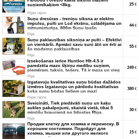
25
suņiem/kaķiem <8kg.
€
Rīgas rajons
Suņu dresūras - treniņu siksna ar elektro
impulsu, pulti un Lcd ekrānu, uzlādējama un
44
€
mitrumizturīga, 800m Suņu īpašn
Rīga
Suņu paklausības siksniņa ar pulti – Efektīvi
un vienkārši. Apmāci savu suni ātri un ērti ar
55
€
šo moderno paklausības
Rīga
Izsekošanas ierīce Huntloc Hlt-4.5 ir
paredzēta mazo šķirņu medību suņiem,
249
€
piemēram, taksis, terjers. Tā ir maza un vieg
Rīga
Izgatavoju kvalitatīvas suņu būdas dažādos
izmēros Izgatavoju un pārdodu kvalitatīvas
380
€
koka suņu būdas lieliem un mazi
Rīgas rajons
Sveicināti, Tiek piedāvāti suņu un kaķu
aukles pakalpojumi, skaistā vietā, tikai 5
30
€
minūšu braucienā no lidostas Rīga.
Rīga
Продам клетку для хомяка и переноску. В
хорошем состоянии. Подойдут для
15
€
хомяка, мышки или другого мелкого
грызуна. P