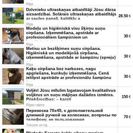
Rīga
Dzīvnieku ultraskaņas atbaidītāji Jūsu dārza
aizsardzībai. Solārais ultraskaņas atbaidītājs
28.50
€
ar saules paneli, kaitēkļu a
Rīga
Modeļu un higiēniskā visu šķirņu suņu
cirpšana. Izķemmēšana, apstrāde ar
30
€
profesionāliem šampūniem un
kondicionieriem, ku
Rīga
Metisu un bezšķirnes suņu cirpšana.
Higiēniskā un modelējošā cirpšana,
30
€
izķemmēšana, apstrāde ar šampūnu (spreju)
un
Rīga
Kaķu cirpšana bez narkozes, nagu
apgriešana, kunkuļu izķemmēšana. Cenā
30
€
ietilpst apstrāde ar profesionālu šampūnu
(sp
Rīga
Voljēri Jūsu mīlulim Izgatavojam kvalitatīvus
voljērus un suņu mājiņas dažādos izmēros.
150
€
Priekšrocības: – karsti
Rīgas rajons
Переноска 70х45, с дополнительной
длинной ручкой на колесиках, вопросы по
70
€
телефону, не пользованная
Tukums un raj.
Pārdodu Foresto kakla siksnu maziem