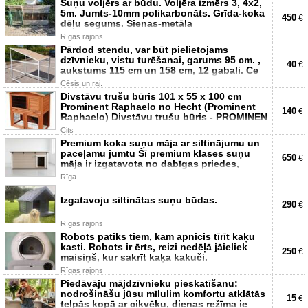
Suņu voljērs ar būdu. Voljēra izmērs 3, 4x2,
5m. Jumts-10mm polikarbonāts. Grīda-koka
450
€
dēļu segums. Sienas-metāla
Rīgas rajons
Pārdod stendu, var būt pielietojams
dzīvnieku, vistu turēšanai, garums 95 cm. ,
40
€
aukstums 115 cm un 158 cm, 12 gabali. Ce
Cēsis un raj.
Divstāvu trušu būris 101 x 55 x 100 cm
Prominent Raphaelo no Hecht (Prominent
140
€
Raphaelo) Divstāvu trušu būris - PROMINEN
Cits
Premium koka suņu māja ar siltinājumu un
paceļamu jumtu Šī premium klases suņu
650
€
māja ir izgatavota no dabīgas priedes,
Rīga
Izgatavoju siltinātas suņu būdas.
290
€
Rīgas rajons
Robots patiks tiem, kam apnicis tīrīt kaķu
kasti. Robots ir ērts, reizi nedēļā jāieliek
250
€
maisiņš, kur sakrīt kaķa kakuči.
Rīgas rajons
Piedāvāju mājdzīvnieku pieskatīšanu:
nodrošināšu jūsu mīlulim komfortu atklātās
15
€
telpās kopā ar cikvēku, dienas režīma ie