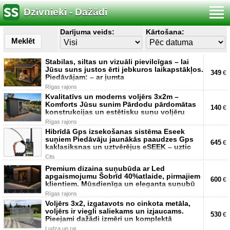
Dzīvnieki - Dažādi
Darījuma veids:
Kārtošana:
Meklēt
Stabilas, siltas un vizuāli pievilcīgas – lai
Jūsu suns justos ērti jebkuros laikapstākļos.
349
€
Piedāvājam: – ar jumta
Rīgas rajons
Kvalitatīvs un moderns voljērs 3x2m –
Komforts Jūsu sunim Pārdodu pārdomātas
140
€
konstrukcijas un estētisku suņu voljēru
Rīgas rajons
Hibrīdā Gps izsekošanas sistēma Eseek
suņiem Piedāvāju jaunākās paaudzes Gps
645
€
kaklasiksnas un uztvērējus eSEEK – uztic
Cits
Premium dizaina suņubūda ar Led
apgaismojumu Šobrīd 40%atlaide, pirmajiem
600
€
klientiem. Mūsdienīga un eleganta suņubū
Rīgas rajons
Voljērs 3x2, izgatavots no cinkota metāla,
voljērs ir viegli saliekams un izjaucams.
530
€
Pieejami dažādi izmēri un komplektā
Ludza un raj.