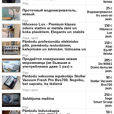
gaļas, zivju un dārze
lietota
Rīga
25
€
Проточный водонагреватель,
Водонагревател
новый.
As seen on
jaun.
Rīga
Hiluxeco Lux - Premium klases
150
€
ūdens statīvs ar metāla rāmi un
Hiluxeco
koka plauktiem. Elegants un stabils
Lux
ūdens statīvs modern
jaun.
Rīgas rajons
Pārdodu profesionālu elektrisko
150
€
plīti, piemērotu restorāniem,
Abat
kafejnīcām un ēdnīcām. Uzticama un
Ep-6P
jaudīga iekārta int
lietota
Rīga
Продаётся совершенно новая
285
€
мороженица (не бывшая в
Do 90661
употреблении даже 1 раз) с
Domo бельгия
собственной холодильной
jaun.
Rīga
установкой, корпус
Pārdodu vakuuma iepakotāju Stollar
90
€
Vacuum Fresh Pro Bvs700. Nopirku,
Stollar Vacuum
bet sapratu, ka ikdienā
Bvs700
neizmantošu. Tehniski un v
jaun.
Rīgas rajons
250
€
Saldējuma mašīna
Sage
Smart Scoop
jaun.
Rīga
Pārdodu ledusskapja
50
€