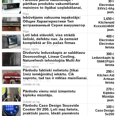
30
€
pārtikas produktu vakumēšanai
Electrolux
maisiņos to ilgākai uzglabāšanai,
E4Vs1-4Ag
vakuuma iepakotājs sniedz ies
jaun.
Rīga
Iebūvējams vakuuma iepakotājs:
1,650
€
Общие Характеристики Тип
Kitchenaid
встраиваемый Серия вакууматор
Kvxxxb14600
Тип управления сенсорная пан
jaun.
Rīga
Ļoti labā stāvoklī, viss strādā
400
€
lieliski, defektu nav. Ja ņemsiet
Electrolux
komplektā ar šīs pašas firmas
Electrolux
nosūcēju(otrā bildē),
lietota
Rīgas rajons
Divdurviu ledusskapis ar saldētavu
300
€
Doorcoolingt, Linear Cooling,
Ledusskapis lg
Naturefresh tehnoloģiia Multi Air
Gbb61Pzjzn
Flow sistēma LED apqa
lietota
Rīgas rajons
Pārdodu faktiski nelietotu (tikai
290
€
1reiz iemēģinātu) iekārtu. Cik
Kitchen Aid
saprotu, tad tas ir mīklas maisīšanai.
Artisan
Oriģinālā iepako
lietota
Liepāja un raj.
270
€
Pārdodu vienu reizi izmantotu
Ķiploku
ķiploku mizotāju.
Mizotājs
jaun.
Dobele un raj.
Pārdodu Caso Design Sousvide
100
€
Cooker SV 200. Ļoti maz lietots,
Caso Design
praktiski jauns. Ideāli piemērots
Sv200