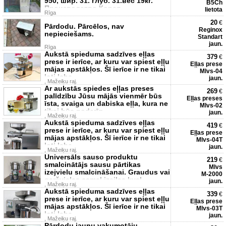
950, шир. 31. глуб. 31.вес 19кг.
B5Ch
Производство Корея.
lietota
Rīga
20
€
Pārdodu. Pārcēlos, nav
Reginox
nepieciešams.
Standart
jaun.
Rīga
Aukstā spieduma sadzīves eļļas
379
€
prese ir ierīce, ar kuru var spiest eļļu
Eļļas prese
mājas apstākļos. Šī ierīce ir ne tikai
Mlvs-04
ļoti laba
jaun.
, Mažeiķu raj.
Ar aukstās spiedes eļļas preses
269
€
palīdzību Jūsu mājās vienmēr būs
Eļļas preses
īsta, svaiga un dabiska eļļa, kura ne
Mlvs-02
tikai būs noderīg
jaun.
, Mažeiķu raj.
Aukstā spieduma sadzīves eļļas
419
€
prese ir ierīce, ar kuru var spiest eļļu
Eļļas prese
mājas apstākļos. Šī ierīce ir ne tikai
Mlvs-04T
ļoti laba
jaun.
, Mažeiķu raj.
Universāls sauso produktu
219
€
smalcinātājs sausu pārtikas
Mlvs
izejvielu smalcināšanai. Graudus vai
M-2000
garšvielas samaļ izcilas kval
jaun.
, Mažeiķu raj.
Aukstā spieduma sadzīves eļļas
339
€
prese ir ierīce, ar kuru var spiest eļļu
Eļļas prese
mājas apstākļos. Šī ierīce ir ne tikai
Mlvs-03T
ļoti laba
jaun.
, Mažeiķu raj.
Pārdodu jaunu vakumotāju -