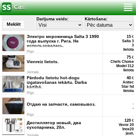
Cits
Darījuma veids:
Kārtošana:
Meklēt
Электро мороженица Salta 3 1990
15
€
года выпуска г. Рига. Не
Salta 3
использовалась.
3
lietota
Rīga
75
€
Vienreiz lietots.
Chefs Choise
Model 312
lietota
Jūrmala
Pārdodu lietotu hot-dogu
40
€
izgatavošanas iekārtu. Darba
Anitec
kārtībā.
Star hd
lietota
Rīga
Отдаю на запчасти, самовывоз.
-
-
Rīga
120
€
Дистиллятор новый, два
Vevor 20
сухопарника, 20л.
Inox20
jaun.
Jūrmala