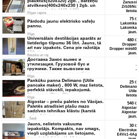
plauktus(520x320) 2gb. , dārzeņu
Zanussi
atvilknes(400x240x230 ) 2gb. un
Zrb36Nc
durvju plauktu(440, h90).
lietota
Rīgas rajons
75
€
Pārdodu jaunu elektrisko vafeļu
Lakomka
pannu.
Lakomka
jaun.
Rīga
Universālais destilācijas aparāts ar
480
€
lietderīgo tilpumu 36 litri. Jauns, tā
Dropper
arī nav izpakots. Cena pie ražotāja
Dropper mini40
550 eiro
jaun.
Bauska un raj.
Доставка Занос вынес и
утилизация. Грузовой бус и
-
грузчики. Также вывозим на
-
утилизацию - старую мебель,
Rīga
бытовую
Pankūku panna Delimano (Utile
25
€
pancake maker) , 800 W, maz lietota,
Delimano
perfektā stāvoklī, iepakojumā.
Utile
Iļģuciems, Rīga. Plā
lietota
Rīga
Aigostar – preču paletes no Vācijas.
540
€
Paletēs atradīsiet plašu mazo
Aigostar
sadzīves tehnikas klāstu (karstā
Aigostar
gaisa friterus, gr
jaun.
, Šauļi
Jauns, nelietots vakuuma
30
€
iepakotājs. Kompakts, nav smags,
Electrolux
viegli uzglabājams un lietojams,
E4Vs1-4Ag
komplektā līdzi nāk 10 iepa
jaun.