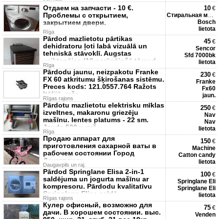
Отдаем на запчасти - 10 €.
10
€
Проблемы с открытием,
Стиральная маш
закрытием двери.
Bosch
lietota
Rīga
Pārdod mazlietotu pārtikas
45
€
dehidratoru ļoti labā vizuālā un
Sencor
tehniskā stāvoklī. Augstas
Sfd 7000bk
veiktspējas (10 nerūsējošā tēraud
lietota
Rīga
Pārdodu jaunu, neizpakotu Franke
230
€
FX 60 atkritumu šķirošanas sistēmu.
Franke
Preces kods: 121.0557.764 Ražots
Fx60
Itālijā, ražo
jaun.
Rīgas rajons
Pārdotu mazlietotu elektrisku mīklas
250
€
izveltnes, makaronu griezēju
Nav
mašīnu. lentes platums - 22 sm.
Nav
Jauda 500 v. raž
lietota
Rīga
Продаю аппарат для
150
€
приготовления сахарной ваты в
Machine
рабочем состоянии Город
Catton candy
Даугавпилс
lietota
Daugavpils un raj.
Pārdod Springlane Elisa 2-in-1
100
€
saldējuma un jogurta mašīnu ar
Springlane Eli
kompresoru. Pārdodu kvalitatīvu
Springlane Eli
Springlane Elisa saldē
lietota
Rīgas rajons
Кулер офисный, возможно для
75
€
дачи. В хорошем состоянии. выс.
Venden