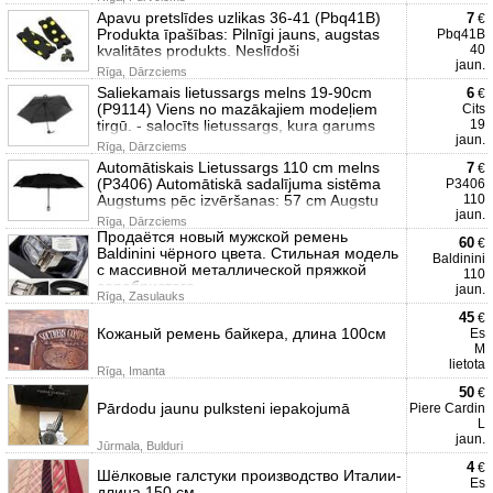
Apavu pretslīdes uzlikas 36-41 (Pbq41B)
7
€
Produkta īpašības: Pilnīgi jauns, augstas
Pbq41B
kvalitātes produkts. Neslīdoši
40
jaun.
Rīga, Dārzciems
Saliekamais lietussargs melns 19-90cm
6
€
(P9114) Viens no mazākajiem modeļiem
Cits
tirgū. - salocīts lietussargs, kura garums
19
jaun.
Rīga, Dārzciems
Automātiskais Lietussargs 110 cm melns
7
€
(P3406) Automātiskā sadalījuma sistēma
P3406
Augstums pēc izvēršanas: 57 cm Augstu
110
jaun.
Rīga, Dārzciems
Продаётся новый мужской ремень
60
€
Baldinini чёрного цвета. Стильная модель
Baldinini
с массивной металлической пряжкой
110
серебристого
jaun.
Rīga, Zasulauks
45
€
Кожаный ремень байкера, длина 100см
Es
M
lietota
Rīga, Imanta
50
€
Pārdodu jaunu pulksteni iepakojumā
Piere Cardin
L
jaun.
Jūrmala, Bulduri
4
€
Шёлковые галстуки производство Италии-
Es
длина 150 см