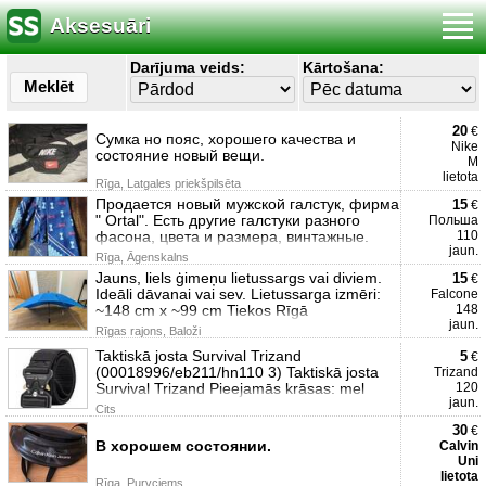
Aksesuāri
Darījuma veids:
Kārtošana:
Meklēt
20
€
Сумка но пояс, хорошего качества и
Nike
состояние новый вещи.
M
lietota
Rīga, Latgales priekšpilsēta
Продается новый мужской галстук, фирма
15
€
" Ortal". Есть другие галстуки разного
Польша
фасона, цвета и размера, винтажные.
110
jaun.
Rīga, Āgenskalns
Jauns, liels ģimeņu lietussargs vai diviem.
15
€
Ideāli dāvanai vai sev. Lietussarga izmēri:
Falcone
~148 cm x ~99 cm Tiekos Rīgā
148
jaun.
Rīgas rajons, Baloži
Taktiskā josta Survival Trizand
5
€
(00018996/eb211/hn110 3) Taktiskā josta
Trizand
Survival Trizand Pieejamās krāsas: mel
120
jaun.
Cits
30
€
В хорошем состоянии.
Calvin
Uni
lietota
Rīga, Purvciems