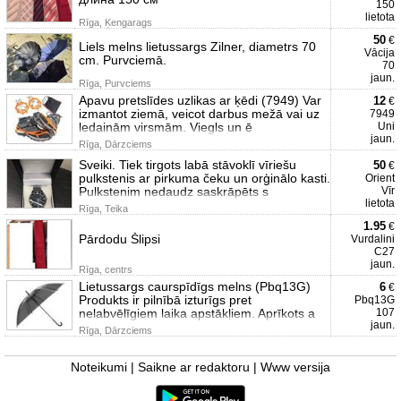
150
lietota
Rīga, Ķengarags
50
€
Liels melns lietussargs Zilner, diametrs 70
Vācija
cm. Purvciemā.
70
jaun.
Rīga, Purvciems
Apavu pretslīdes uzlikas ar ķēdi (7949) Var
12
€
izmantot ziemā, veicot darbus mežā vai uz
7949
ledainām virsmām. Viegls un ē
Uni
jaun.
Rīga, Dārzciems
Sveiki. Tiek tirgots labā stāvoklī vīriešu
50
€
pulkstenis ar pirkuma čeku un orģinālo kasti.
Orient
Pulkstenim nedaudz saskrāpēts s
Vīr
lietota
Rīga, Teika
1.95
€
Pārdodu Šlipsi
Vurdalini
C27
jaun.
Rīga, centrs
Lietussargs caurspīdīgs melns (Pbq13G)
6
€
Produkts ir pilnībā izturīgs pret
Pbq13G
nelabvēlīgiem laika apstākļiem. Aprīkots a
107
jaun.
Rīga, Dārzciems
Noteikumi
|
Saikne ar redaktoru
|
Www versija