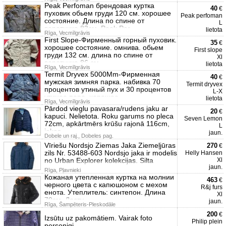
Peak Perfoman брендовая куртка
40
€
пуховик обьем груди 120 см. хорошее
Peak perfoman
состояние. Длина по спине от
L
воротника 83см. Peak Per
lietota
Rīga, Vecmīlgrāvis
First Slope-Фирменный горный пуховик.
35
€
хорошее состояние. омнива. обьем
First slope
груди 132 см. длина по спине от
Xl
воротника 86 см.
lietota
Rīga, Vecmīlgrāvis
Termit Dryvex 5000Mm-Фирменная
40
€
мужская зимняя парка. набивка 70
Termit dryvex
процентов утиный пух и 30 процентов
L-X
утиное перо. хорошее
lietota
Rīga, Vecmīlgrāvis
Pārdod vieglu pavasara/rudens jaku ar
20
€
kapuci. Nelietota. Roku garums no pleca
Seven Lemon
72cm, apkārtmērs krūšu rajonā 116cm,
L
jakas
jaun.
Dobele un raj., Dobeles pag.
Vīriešu Nordsjo Ziemas Jaka Ziemeļjūras
270
€
zils Nr. 53488-603 Nordsjo jaka ir modelis
Helly Hansen
no Urban Explorer kolekcijas. Silta
Xl
jaun.
Rīga, Pļavnieki
Кожаная утепленная куртка на молнии
463
€
черного цвета с капюшоном с мехом
R&j furs
енота. Утеплитель: синтепон. Длина
Xl
70см. Досту
jaun.
Rīga, Šampēteris-Pleskodāle
200
€
Izsūtu uz pakomātiem. Vairak foto
Philip plein
personigi