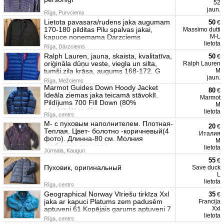
52
jaun.
Rīga, Purvciems
Lietota pavasara/rudens jaka augumam
50
€
170-180 pilditas Pilu spalvas jakai,
Massimo dutti
kapuce nonemama Darzciems
M-L
lietota
Rīga, Dārzciems
Ralph Lauren, jauna, skaista, kvalitatīva,
50
€
oriģināla dūņu veste, viegla un silta,
Ralph Lauren
tumši zila krāsa, augums 168-172. G
M
jaun.
Rīga, Mežciems
Marmot Guides Down Hoody Jacket
80
€
Ideāla ziemas jaka teicamā stāvoklī.
Marmot
Pildījums 700 Fill Down (80%
M
pārstrādātas dūnas,
lietota
Rīga, centrs
М- с пуховым наполнителем. Плотная-
20
€
Теплая. Цвет- болотно -коричневый(4
Италия
фото). Длинна-80 см. Молния
М
-работает. омнива+.
lietota
Jūrmala, Kauguri
55
€
Пуховик, оригинальный
Save duck
L
lietota
Rīga, centrs
Geographical Norway Vīriešu tirkīza Xxl
35
€
jaka ar kapuci Platums zem padusēm
Francija
aptuveni 61 Kopējais garums aptuveni 7
Xxl
lietota
Rīga, centrs