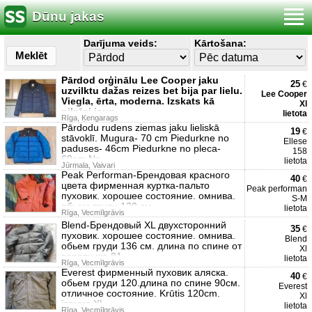
Dūnu jakas
Darījuma veids:
Kārtošana:
Meklēt
Pārdod orģinālu Lee Cooper jaku
25
€
uzvilktu dažas reizes bet bija par lielu.
Lee Cooper
Viegla, ērta, moderna. Izskats kā
Xl
pilnīgi jaun
lietota
Rīga, Ķengarags
Pārdodu rudens ziemas jaku lieliskā
19
€
stāvoklī. Mugura- 70 cm Piedurkne no
Ellese
paduses- 46cm Piedurkne no pleca-
158
60cm No
lietota
Jūrmala, Vaivari
Peak Performan-Брендовая красного
40
€
цвета фирменная куртка-пальто
Peak performan
пуховик. хорошее состояние. омнива.
S-M
обьем груди 120 см.
lietota
Rīga, Vecmīlgrāvis
Blend-Брендовый XL двухсторонний
35
€
пуховик. хорошее состояние. омнива.
Blend
обьем груди 136 см. длина по спине от
Xl
воротника 81
lietota
Rīga, Vecmīlgrāvis
Everest фирменный пуховик аляска.
40
€
обьем груди 120.длина по спине 90см.
Everest
отличное состояние. Krūtis 120cm.
Xl
izmers XL
lietota
Rīga, Vecmīlgrāvis