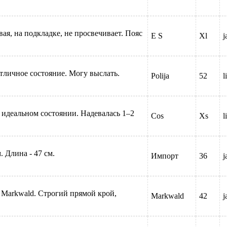
ая, на подкладке, не просвечивает. Пояс
Е S
Xl
j
тличное состояние. Могу выслать.
Polija
52
l
 идеальном состоянии. Надевалась 1–2
Cos
Xs
l
. Длина - 47 см.
Импорт
36
j
 Markwald. Строгий прямой крой,
Markwald
42
j