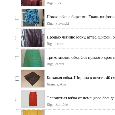
Rīga, Cits
Новая юбка с бирками. Ткань шифонов
на резинк
Rīga, Pļavnieki
Продаю летнию юбку, атлас, шифон, о
Rīga, centrs
Трикотажная юбка Cos прямого кроя в
раза. Качест
Rīga, centrs
Кожаная юбка. Ширина в поясе - 40 см
Jūrmala, Asari
Элегантная юбка от немецкого бренда
дополненный лакон
Rīga, Zolitūde