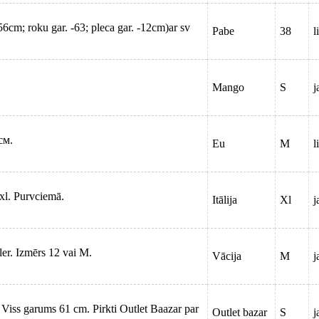
56cm; roku gar. -63; pleca gar. -12cm)ar sv
Pabe
38
l
Mango
S
j
см.
Eu
M
l
xl. Purvciemā.
Itālija
Xl
j
ler. Izmērs 12 vai M.
Vācija
M
j
 Viss garums 61 cm. Pirkti Outlet Baazar par
Outlet bazar
S
j