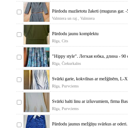
Pārdodu mazlietotu žaketi (muguras gar. -
Valmiera un raj., Valmiera
Pārdodu jaunu komplektu
Rīga, Cits
"Hippy style". Легкая юбка, длина - 90 
Rīga, Čiekurkalns
Svārki garie, kokvilnas ar mežģīnēm, L-X
Rīga, Purvciems
Svārki balti linu ar izšuvumiem, firma Bas
Rīga, Purvciems
Pārdodu jaunus mežģīņu svārkus ar oderi.