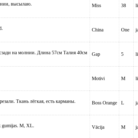
янии, высылаю.
Miss
38
l
d.
China
One
j
 сзади на молнии. Длина 57см Талия 40см
Gap
5
l
Motivi
M
l
резали. Ткань лёгкая, есть карманы.
Boss Orange
L
j
uz gumijas. M, XL.
Vācija
M
j