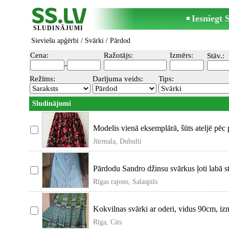
Iesniegt
SLUDINĀJUMI
Sieviešu apģērbi
/
Svārki
/ Pārdod
Cena:
Ražotājs:
Izmērs:
Stāv.:
-
Režīms:
Darījuma veids:
Tips:
Sludinājumi
Modelis vienā eksemplārā, šūts ateljē pēc 
Jūrmala, Dubulti
Pārdodu Sandro džinsu svārkus ļoti labā st
Rīgas rajons, Salaspils
Kokvilnas svārki ar oderi, vidus 90cm, iz
Rīga, Cits