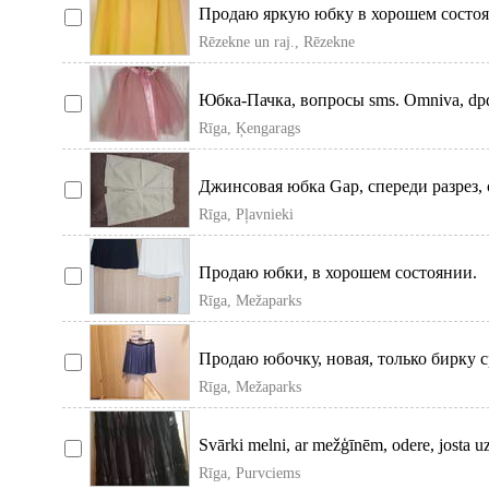
Продаю яркую юбку в хорошем состо
Rēzekne un raj., Rēzekne
Юбка-Пачка, вопросы sms. Omniva, dp
Rīga, Ķengarags
Джинсовая юбка Gap, спереди разрез,
Бед
Rīga, Pļavnieki
Продаю юбки, в хорошем состоянии.
Rīga, Mežaparks
Продаю юбочку, новая, только бирку с
Rīga, Mežaparks
Svārki melni, ar mežģīnēm, odere, josta 
Rīga, Purvciems