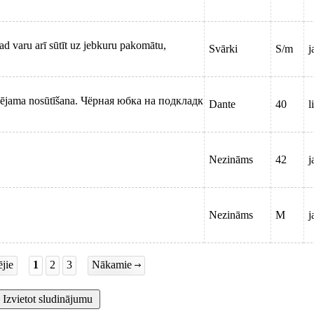
tad varu arī sūtīt uz jebkuru pakomātu,
Svārki
S/m
j
spējama nosūtīšana. Чёрная юбка на подкладк
Dante
40
l
Nezināms
42
j
Nezināms
M
j
jie
1
2
3
Nākamie