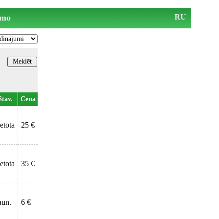
mo
RU
Stāv.
Cena
ietota
25 €
ietota
35 €
aun.
6 €