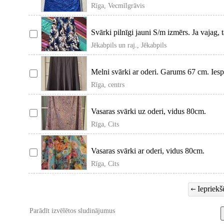
Rīga, Vecmīlgrāvis
Svārki pilnīgi jauni S/m izmērs. Ja vajag, 
Jēkabpils un raj., Jēkabpils
Melni svārki ar oderi. Garums 67 cm. Ie
Rīga, centrs
Vasaras svārki uz oderi, vidus 80cm.
Rīga, Cits
Vasaras svārki ar oderi, vidus 80cm.
Rīga, Cits
Iepriekšē
Parādīt izvēlētos sludinājumus