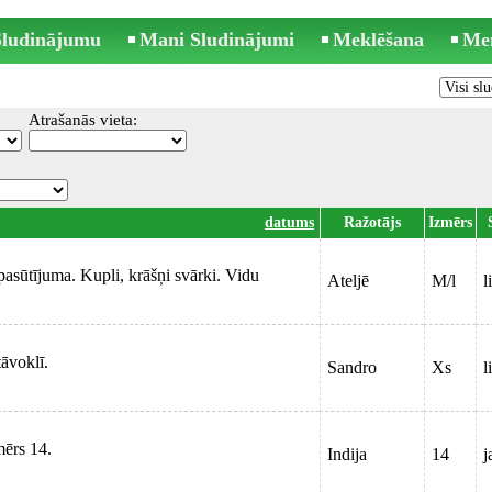
 Sludinājumu
Mani Sludinājumi
Meklēšana
Me
Atrašanās vieta:
datums
Ražotājs
Izmērs
pasūtījuma. Kupli, krāšņi svārki. Vidu
Ateljē
M/l
l
āvoklī.
Sandro
Xs
l
mērs 14.
Indija
14
j