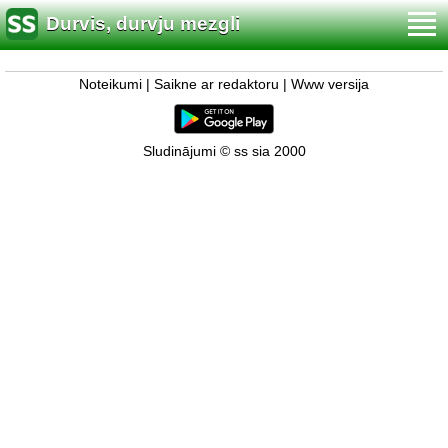
Durvis, durvju mezgli
Noteikumi
|
Saikne ar redaktoru
|
Www versija
Sludinājumi © ss sia 2000