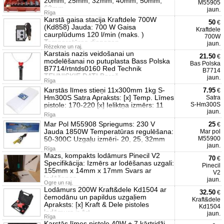
20mm, 25mm, 32mm, 40mm, 50mm,
M55905
63mm
jaun.
Rīga
Karstā gaisa stacija Kraftdele 700W
50
€
(Kd858) Jauda: 700 W Gaisa
Kraftdele
caurplūdums 120 l/min (maks. )
700W
Temperatūras diapazon
jaun.
Rēzekne un raj.
Karstais nazis veidošanai un
21.50
€
modelēšanai no putuplasta Bass Polska
Bas Polska
B7714/rtntds0160 Red Technik
B7714
TEHNISKIE DATI Baroš
jaun.
Rīga
Karstās līmes stieņi 11x300mm 1kg S-
7.95
€
Hm300S Satra Apraksts: [x] Temp. Līmes
Satra
pistole: 170-220 [x] Ieliktņa izmērs: 11
S-Hm300S
jaun.
Rīga
Mar Pol M55908 Spriegums: 230 V
25
€
Jauda 1850W Temperatūras regulēšana:
Mar pol
50-300C Uzgaļu izmēri- 20, 25, 32mm
М55900
jaun.
Rīga
Mazs, kompakts lodāmurs Pinecil V2
70
€
Specifikācija: Izmērs ar lodēšanas uzgali:
Pinecil
155mm x 14mm x 17mm Svars ar
V2
lodēšanas
jaun.
Ogre un raj.
Lodāmurs 200W Kraft&dele Kd1504 ar
32.50
€
čemodānu un papildus uzgaļiem
Kraft&dele
Apraksts: [x] Kraft & Dele pistoles
Kd1504
lodāmurs ir ērt
jaun.
Rīga
Karstās līmes pistole 40W + 7 kārtridži