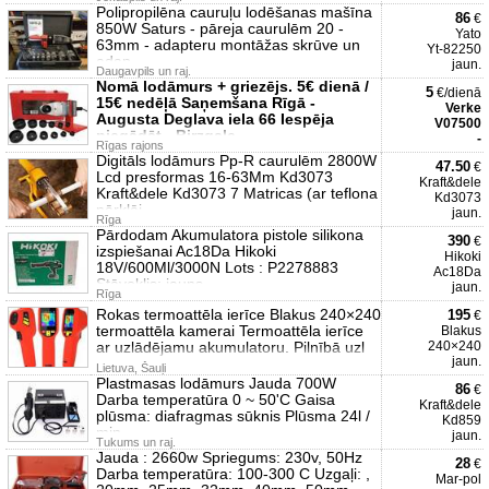
Polipropilēna cauruļu lodēšanas mašīna
86
€
850W Saturs - pāreja caurulēm 20 -
Yato
63mm - adapteru montāžas skrūve un
Yt-82250
adap
jaun.
Daugavpils un raj.
Nomā lodāmurs + griezējs. 5€ dienā /
5
€/dienā
15€ nedēļā Saņemšana Rīgā -
Verke
Augusta Deglava iela 66 Iespēja
V07500
piegādāt - Birzgale
-
Rīgas rajons
Digitāls lodāmurs Pp-R caurulēm 2800W
47.50
€
Lcd presformas 16-63Mm Kd3073
Kraft&dele
Kraft&dele Kd3073 7 Matricas (ar teflona
Kd3073
pārklāj
jaun.
Rīga
Pārdodam Akumulatora pistole silikona
390
€
izspiešanai Ac18Da Hikoki
Hikoki
18V/600Ml/3000N Lots : P2278883
Ac18Da
Stāvoklis: jauns
jaun.
Rīga
Rokas termoattēla ierīce Blakus 240×240
195
€
termoattēla kamerai Termoattēla ierīce
Blakus
ar uzlādējamu akumulatoru. Pilnībā uzl
240×240
jaun.
Lietuva, Šauļi
Plastmasas lodāmurs Jauda 700W
86
€
Darba temperatūra 0 ~ 50'C Gaisa
Kraft&dele
plūsma: diafragmas sūknis Plūsma 24l /
Kd859
min
jaun.
Tukums un raj.
Jauda : 2660w Spriegums: 230v, 50Hz
28
€
Darba temperatūra: 100-300 C Uzgaļi: ,
Mar-pol