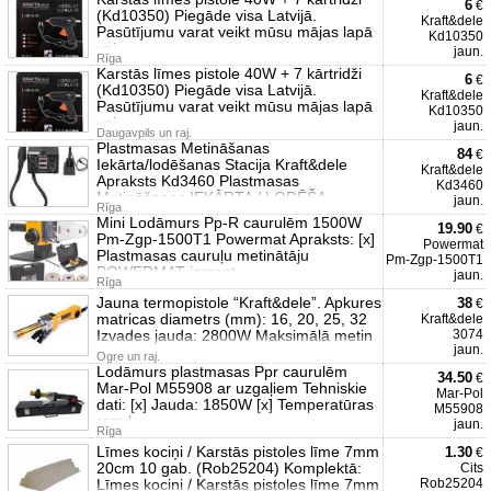
6
€
(Kd10350) Piegāde visa Latvijā.
Kraft&dele
Pasūtījumu varat veikt mūsu mājas lapā
Kd10350
vai
jaun.
Rīga
Karstās līmes pistole 40W + 7 kārtridži
6
€
(Kd10350) Piegāde visa Latvijā.
Kraft&dele
Pasūtījumu varat veikt mūsu mājas lapā
Kd10350
vai
jaun.
Daugavpils un raj.
Plastmasas Metināšanas
84
€
Iekārta/lodēšanas Stacija Kraft&dele
Kraft&dele
Apraksts Kd3460 Plastmasas
Kd3460
Metināšanas IEKĀRTA / LODĒŠA
jaun.
Rīga
Mini Lodāmurs Pp-R caurulēm 1500W
19.90
€
Pm-Zgp-1500T1 Powermat Apraksts: [x]
Powermat
Plastmasas cauruļu metinātāju
Pm-Zgp-1500T1
POWERMAT izmant
jaun.
Rīga
Jauna termopistole “Kraft&dele”. Apkures
38
€
matricas diametrs (mm): 16, 20, 25, 32
Kraft&dele
Izvades jauda: 2800W Maksimālā metin
3074
jaun.
Ogre un raj.
Lodāmurs plastmasas Ppr caurulēm
34.50
€
Mar-Pol M55908 ar uzgaļiem Tehniskie
Mar-Pol
dati: [x] Jauda: 1850W [x] Temperatūras
M55908
regul
jaun.
Rīga
Līmes kociņi / Karstās pistoles līme 7mm
1.30
€
20cm 10 gab. (Rob25204) Komplektā:
Cits
Līmes kociņi / Karstās pistoles līme 7mm
Rob25204