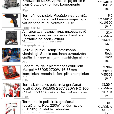
Kraft&delle Kd850 Apraksts: [x] Ierīce ir
Kraft&dele
piemērota elektronikas komponentu
Kd850
SMD
jaun.
Rīga
Termolīmes pistole Piegāde visa Latvijā.
6
€
Pasūtījumu varat veikt mūsu mājas lapā
Kraft&dele
vai klātienē mūsu veikalos: -Tuk
Kd10350
jaun.
Tukums un raj.
Аппарат для сварки пластиковых труб
21
€
Продает интернет магазин Krustceļš.
Kraft&dale
Доставка по всей Латвии.
Kd3071
Производитель: KRAFT
jaun.
Daugavpils un raj.
Vairāku punktu Temp. noteikšana
255
€
vienlaicīgi. Stabila attālināta uzraudzība
Roch
vietās, kur nav pieejams pastāvīgs elektr
Roch
jaun.
Cits
Lodāmurs Pp-R plastmasas caurulēm
39.90
€
Marpol M55905 2700W 16-63mm
Marpol
komplektā, metāla koferī, pilns komplekts
M55905
Tehniskie dat
jaun.
Rīga
Termiskais nazis polistirola griešanai
39.50
€
Kraft & Dele Kd1505 230V 220W NO 100
Kraft&dele
C Līdz 450 C Apraksts: Termiskais nazis
Kd1505
jaun.
Rīga
Termo nazis polistirola griešanai,
30
€
regulējams, Pvc, 220W no Kraft&dele
Kraft&dele
(Kd1505) Produkta Tehniskie
Kd1505
PARAMETRI Zīmols:
jaun.