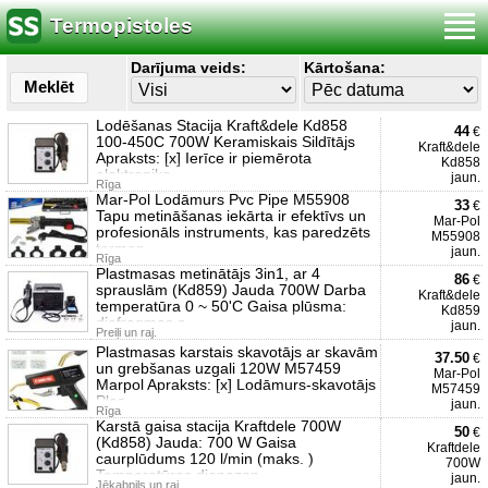
Termopistoles
Darījuma veids:
Kārtošana:
Meklēt
Lodēšanas Stacija Kraft&dele Kd858
44
€
100-450C 700W Keramiskais Sildītājs
Kraft&dele
Apraksts: [x] Ierīce ir piemērota
Kd858
elektronika
jaun.
Rīga
Mar-Pol Lodāmurs Pvc Pipe M55908
33
€
Tapu metināšanas iekārta ir efektīvs un
Mar-Pol
profesionāls instruments, kas paredzēts
M55908
termop
jaun.
Rīga
Plastmasas metinātājs 3in1, ar 4
86
€
sprauslām (Kd859) Jauda 700W Darba
Kraft&dele
temperatūra 0 ~ 50'C Gaisa plūsma:
Kd859
diafragmas s
jaun.
Preiļi un raj.
Plastmasas karstais skavotājs ar skavām
37.50
€
un grebšanas uzgali 120W M57459
Mar-Pol
Marpol Apraksts: [x] Lodāmurs-skavotājs
M57459
Plas
jaun.
Rīga
Karstā gaisa stacija Kraftdele 700W
50
€
(Kd858) Jauda: 700 W Gaisa
Kraftdele
caurplūdums 120 l/min (maks. )
700W
Temperatūras diapazon
jaun.
Jēkabpils un raj.