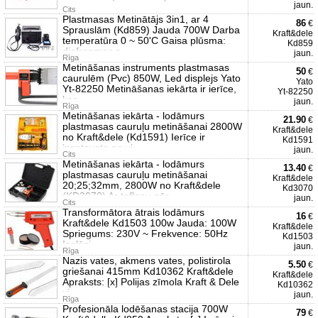
jaun.
Cits
Plastmasas Metinātājs 3in1, ar 4
86
€
Sprauslām (Kd859) Jauda 700W Darba
Kraft&dele
temperatūra 0 ~ 50'C Gaisa plūsma:
Kd859
diafragmas s
jaun.
Rīga
Metināšanas instruments plastmasas
50
€
caurulēm (Pvc) 850W, Led displejs Yato
Yato
Yt-82250 Metināšanas iekārta ir ierīce,
Yt-82250
kas
jaun.
Rīga
Metināšanas iekārta - lodāmurs
21.90
€
plastmasas cauruļu metināšanai 2800W
Kraft&dele
no Kraft&dele (Kd1591) Ierīce ir
Kd1591
izgatavota no vi
jaun.
Cits
Metināšanas iekārta - lodāmurs
13.40
€
plastmasas cauruļu metināšanai
Kraft&dele
20;25;32mm, 2800W no Kraft&dele
Kd3070
(KD3070) Ar teflonu pār
jaun.
Cits
Transformātora ātrais lodāmurs
16
€
Kraft&dele Kd1503 100w Jauda: 100W
Kraft&dele
Spriegums: 230V ~ Frekvence: 50Hz
Kd1503
Izolāci
jaun.
Rīga
Nazis vates, akmens vates, polistirola
5.50
€
griešanai 415mm Kd10362 Kraft&dele
Kraft&dele
Apraksts: [x] Polijas zīmola Kraft & Dele
Kd10362
vi
jaun.
Rīga
Profesionāla lodēšanas stacija 700W
79
€