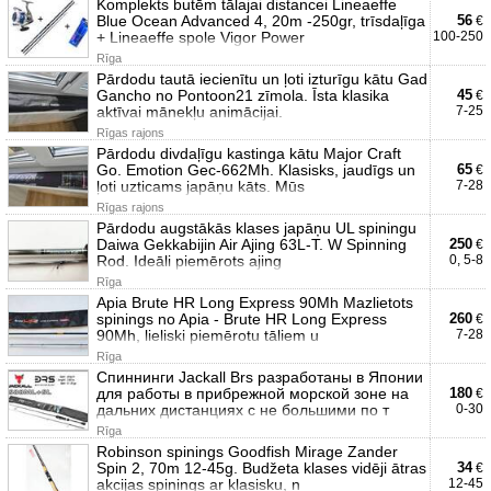
Komplekts butēm tālajai distancei Lineaeffe
Blue Ocean Advanced 4, 20m -250gr, trīsdaļīga
56
€
+ Lineaeffe spole Vigor Power
100-250
Rīga
Pārdodu tautā iecienītu un ļoti izturīgu kātu Gad
Gancho no Pontoon21 zīmola. Īsta klasika
45
€
aktīvai mānekļu animācijai.
7-25
Rīgas rajons
Pārdodu divdaļīgu kastinga kātu Major Craft
Go. Emotion Gec-662Mh. Klasisks, jaudīgs un
65
€
ļoti uzticams japāņu kāts. Mūs
7-28
Rīgas rajons
Pārdodu augstākās klases japāņu UL spiningu
Daiwa Gekkabijin Air Ajing 63L-T. W Spinning
250
€
Rod. Ideāli piemērots ajing
0, 5-8
Rīga
Apia Brute HR Long Express 90Mh Mazlietots
spinings no Apia - Brute HR Long Express
260
€
90Mh, lieliski piemērotu tāliem u
7-28
Rīga
Спиннинги Jackall Brs разработаны в Японии
для работы в прибрежной морской зоне на
180
€
дальних дистанциях с не большими по т
0-30
Rīga
Robinson spinings Goodfish Mirage Zander
Spin 2, 70m 12-45g. Budžeta klases vidēji ātras
34
€
akcijas spinings ar klasisku, n
12-45