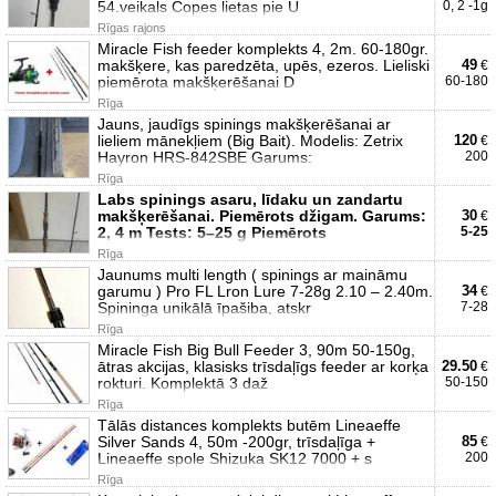
54.veikals Copes lietas pie U
0, 2 -1g
Rīgas rajons
Miracle Fish feeder komplekts 4, 2m. 60-180gr.
makšķere, kas paredzēta, upēs, ezeros. Lieliski
49
€
piemērota makšķerēšanai D
60-180
Rīga
Jauns, jaudīgs spinings makšķerēšanai ar
lieliem mānekļiem (Big Bait). Modelis: Zetrix
120
€
Hayron HRS-842SBE Garums:
200
Rīga
Labs spinings asaru, līdaku un zandartu
makšķerēšanai. Piemērots džigam. Garums:
30
€
2, 4 m Tests: 5–25 g Piemērots
5-25
Rīga
Jaunums multi length ( spinings ar maināmu
garumu ) Pro FL Lron Lure 7-28g 2.10 – 2.40m.
34
€
Spininga unikālā īpašiba, atskr
7-28
Rīga
Miracle Fish Big Bull Feeder 3, 90m 50-150g,
ātras akcijas, klasisks trīsdaļīgs feeder ar korķa
29.50
€
rokturi. Komplektā 3 daž
50-150
Rīga
Tālās distances komplekts butēm Lineaeffe
Silver Sands 4, 50m -200gr, trīsdaļīga +
85
€
Lineaeffe spole Shizuka SK12 7000 + s
200
Rīga