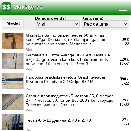
Makšķeres
Darījuma veids:
Kārtošana:
Meklēt
Mazlietos Salmo Sniper feeder 60 ar kiņas
spoli, Rīga, Dzirciems, dzeltenajam galinam
30
€
nolauzsts viens posms. Малопольз
60
Rīga
Gamakatsu Luxxe Avenge B68H-Rf. Tests 10-
57gr. Ja gribi vienu kātu kurš būtu piemērots
120
€
patwitchot 10cm voblerīti, 13cm R
10-57
Rīga
Pārdodas praktiski nelietots Graphiteleader
390
€
Silverado Prototype 22 Gsilps-832 M
5-22
Rīga
Страна производитель 5 метров 25, 6 метров
27 , 7 метров 30, Китай Вес 280 г Конструкция
25
€
Телескопическая Длина в
10-30
Rīga
Тест 2-8 5-15 длинна 2, 40 и 2, 70
27
€
2-8
Rīga