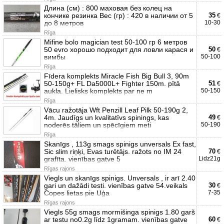
Длина (см) : 800 маховая без колец на
кончике резинка Вес (гр) : 420 в наличии от 5
35
€
до 8 метров
10-30
Rīga
Mifine bolo magician test 50-100 гр 6 метров
50 evro хорошо подходит для ловли карася и
50
€
вимбы
50-100
Rīga
Fīdera komplekts Miracle Fish Big Bull 3, 90m
50-150g+ FL Da5000L+ Fighter 150m. pītā
51
€
aukla. Lielisks komplekts par ne m
50-150
Rīga
Vācu ražotāja Wft Penzill Leaf Pilk 50-190g 2,
4m. Jaudīgs un kvalitatīvs spinings, kas
49
€
noderēs tāliem un spēcīgiem meti
50-190
Rīga
Skanīgs , 113g smags spinigs unversals Ex fast,
Sic slim riņķi, Evas turētājs. ražots no IM 24
70
€
grafīta. vienības gatve 5
Lidz21g
Rīgas rajons
Viegls un skanīgs spinigs. Unversals , ir arī 2.40
gari un dažādi testi. vienības gatve 54.veikals
30
€
Copes lietas pie Uģa
7-35
Rīgas rajons
Viegls 55g smags mormišinga spinigs 1.80 garš
ar testu no0.2g līdz 1gramam. vienības gatve
60
€