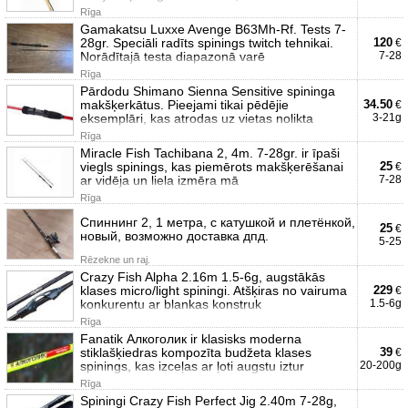
Rīga
Gamakatsu Luxxe Avenge B63Mh-Rf. Tests 7-
28gr. Speciāli radīts spinings twitch tehnikai.
120
€
Norādītajā testa diapazonā varē
7-28
Rīga
Pārdodu Shimano Sienna Sensitive spininga
makšķerkātus. Pieejami tikai pēdējie
34.50
€
eksemplāri, kas atrodas uz vietas nolikta
3-21g
Rīga
Miracle Fish Tachibana 2, 4m. 7-28gr. ir īpaši
viegls spinings, kas piemērots makšķerēšanai
25
€
ar vidēja un liela izmēra mā
7-28
Rīga
Спиннинг 2, 1 метра, с катушкой и плетёнкой,
25
€
новый, возможно доставка дпд.
5-25
Rēzekne un raj.
Crazy Fish Alpha 2.16m 1.5-6g, augstākās
klases micro/light spiningi. Atšķiras no vairuma
229
€
konkurentu ar blankas konstruk
1.5-6g
Rīga
Fanatik Алкоголик ir klasisks moderna
stiklašķiedras kompozīta budžeta klases
39
€
spinings, kas izceļas ar ļoti augstu iztur
20-200g
Rīga
Spiningi Crazy Fish Perfect Jig 2.40m 7-28g,