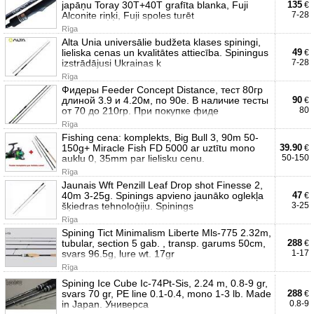
japāņu Toray 30Т+40Т grafīta blanka, Fuji
135
€
Alconite riņķi, Fuji spoles turēt
7-28
Rīga
Alta Unia universālie budžeta klases spiningi,
lieliska cenas un kvalitātes attiecība. Spiningus
49
€
izstrādājusi Ukrainas k
7-28
Rīga
Фидеры Feeder Concept Distance, тест 80гр
длиной 3.9 и 4.20м, по 90е. В наличие тесты
90
€
от 70 до 210гр. При покупке фиде
80
Rīga
Fishing cena: komplekts, Big Bull 3, 90m 50-
150g+ Miracle Fish FD 5000 ar uztītu mono
39.90
€
auklu 0, 35mm par lielisku cenu.
50-150
Rīga
Jaunais Wft Penzill Leaf Drop shot Finesse 2,
40m 3-25g. Spinings apvieno jaunāko oglekļa
47
€
šķiedras tehnoloģiju. Spinings
3-25
Rīga
Spining Tict Minimalism Liberte Mls-775 2.32m,
tubular, section 5 gab. , transp. garums 50cm,
288
€
svars 96.5g, lure wt. 17gr
1-17
Rīga
Spining Ice Cube Ic-74Pt-Sis, 2.24 m, 0.8-9 gr,
svars 70 gr, PE line 0.1-0.4, mono 1-3 lb. Made
288
€
in Japan. Универса
0.8-9