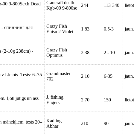
Gancraft death
gb-00 9-800Sexh Dead
244
113-340
lieto
Kgb-00 9-800se
Crazy Fish
m) - спиннинг для
1.83
0.5-3
jaun.
Ebisu 2 Violet
Crazy Fish
 (2-10g 238cm) -
2.38
2 - 10
jaun.
Optimus
Grandmaster
av Lietots. Tests: 6–35
2.10
6-35
jaun.
702
J. fishing
m. Ļoti jutīgs un ass
2.70
150
lieto
Engers
Kadting
m mānekļiem, tests 20–
210
90
jaun.
Abhar