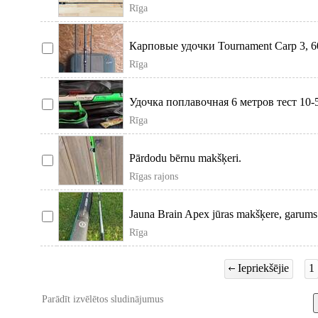
Limited.
Rīga
Карповые удочки Tournament Carp 3, 60
Rīga
Удочка поплавочная 6 метров тест 10-
Rīga
Pārdodu bērnu makšķeri.
Rīgas rajons
Jauna Brain Apex jūras makšķere, garums 4
Rīga
Iepriekšējie
1
Parādīt izvēlētos sludinājumus