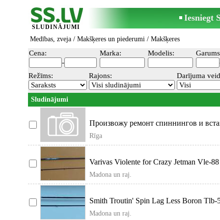
Iesniegt
SLUDINĀJUMI
Medības, zveja
/
Makšķeres un piederumi
/
Makšķeres
Cena:
Marka:
Modelis:
Garums
-
Režīms:
Rajons:
Darījuma veid
Sludinājumi
Произвожу ремонт спиннингов и вста
удочек. Нахожусь по адресу:
Rīga
Varivas Violente for Crazy Jetman Vle-88
Jdm (Japāna
Madona un raj.
Smith Troutin' Spin Lag Less Boron Tlb-
Premium klases
Madona un raj.