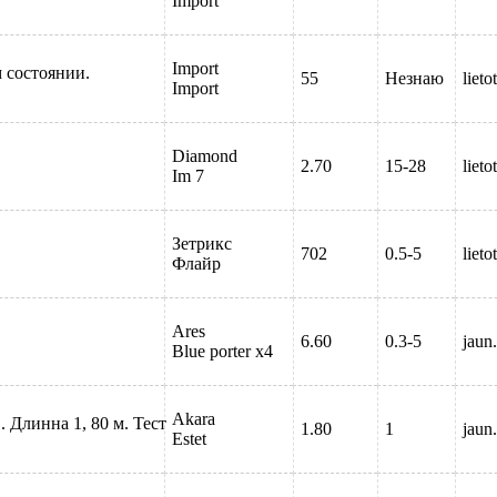
Import
Import
м состоянии.
55
Незнаю
lieto
Import
Diamond
2.70
15-28
lieto
Im 7
Зетрикс
702
0.5-5
lieto
Флайр
Ares
6.60
0.3-5
jaun.
Blue porter x4
Akara
 Длинна 1, 80 м. Тест
1.80
1
jaun.
Estet