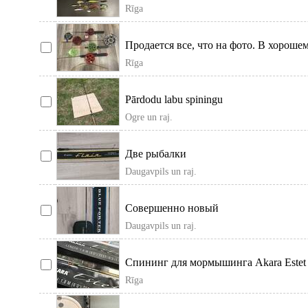
Могу отправить
Rīga
Продается все, что на фото. В хороше
Пурвциемс/тейка/паком а
Rīga
Pārdodu labu spiningu
Ogre un raj.
Две рыбалки
Daugavpils un raj.
Совершенно новый
Daugavpils un raj.
Спининг для мормышинга Akara Estet .
0, 2-1 гр. Рига
Rīga