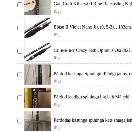
Gan Craft Killers-00 Blue Baitcasting K
Sword Shaku-One
Rīga
Ebisu II Violet Nano Jig (0, 5-3g , 183c
наноджига. Нан
Rīga
Спиннинг Crazy Fish Optimus Osr782Ls
качественный инструмент
Rīga
Pārdod kastinga Spiningu. Pilnīgi jauns, n
G. Garu
Rīga
Pārdod jaudīgu spiningu big bait Mānekļie
blanks, liel
Rīga
Pārdodas kastinga spininga kāts smagajie
90 g. Ļoti ērt
Rīga