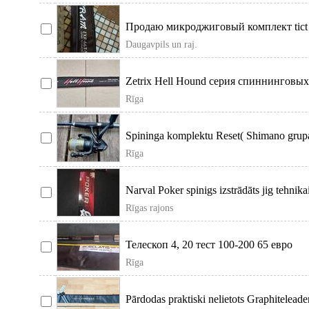
Продаю микроджиговый комплект tict sr
катушкой daiwa 20 luv
Daugavpils un raj.
Zetrix Hell Hound серия спиннинговы
удилищ, разработанных спе
Rīga
Spininga komplektu Reset( Shimano grupa)
makšķerēšanai
Rīga
Narval Poker spinigs izstrādāts jig tehnikai ,
dropšotam un
Rīgas rajons
Телескоп 4, 20 тест 100-200 65 евро
Rīga
Pārdodas praktiski nelietots Graphiteleade