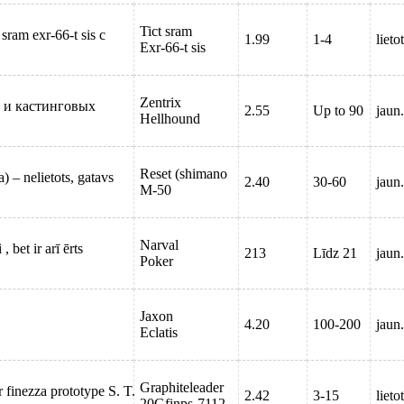
Tict sram
am exr-66-t sis с
1.99
1-4
lieto
Exr-66-t sis
Zentrix
х и кастинговых
2.55
Up to 90
jaun.
Hellhound
Reset (shimano
 – nelietots, gatavs
2.40
30-60
jaun.
M-50
Narval
 bet ir arī ērts
213
Līdz 21
jaun.
Poker
Jaxon
4.20
100-200
jaun.
Eclatis
Graphiteleader
r finezza prototype S. T.
2.42
3-15
lieto
20Gfinps-7112