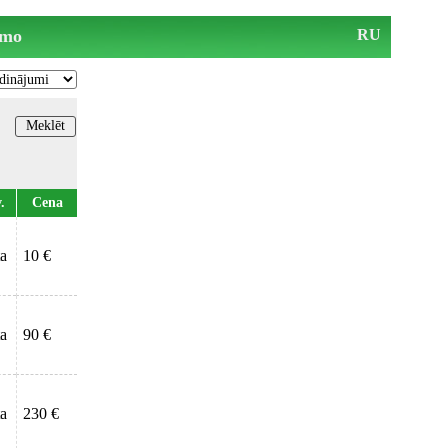
mo
RU
.
Cena
ta
10 €
ta
90 €
ta
230 €