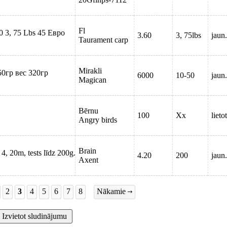
Fl
 3, 75 Lbs 45 Евро
3.60
3, 75lbs
jaun.
Taurament carp
Mirakli
50гр вес 320гр
6000
10-50
jaun.
Magican
Bērnu
100
Xx
lieto
Angry birds
Brain
, 20m, tests līdz 200g.
4.20
200
jaun.
Axent
2
3
4
5
6
7
8
Nākamie