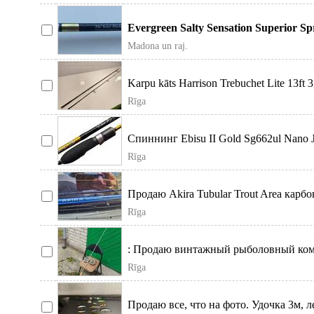
Evergreen Salty Sensation Superior S
Master" Premium kl
Madona un raj.
Karpu kāts Harrison Trebuchet Lite 13ft 3, 
, pieeja
Rīga
Спиннинг Ebisu II Gold Sg662ul Nano Ji
198cm) - спиннинг
Rīga
Продаю Akira Tubular Trout Area карбо
гр. Вес 83гр.
Rīga
: Продаю винтажный рыболовный ком
гаража. Все вещи б/у, в хо
Rīga
Продаю все, что на фото. Удочка 3м, 