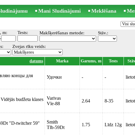
 Sludinājumu
Mani Sludinājumi
Meklēšana
Me
, m:
Tests:
Makšķerēšanas metode:
Stāv.:
-
s:
Zvejas rīku veids:
datums
Marka
Garums, m
Tests
Stāv
вляю концы для
Удочки
-
-
lieto
Varivas
 Vidējās budžeta klases
2.64
8-35
lieto
Vle-88
Smith
59Dt "D-twitcher 59"
1.75
Līdz 12g
lieto
Tlb-59Dt