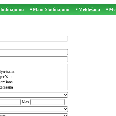
 Sludinājumu
Mani Sludinājumi
Meklēšana
Me
Max