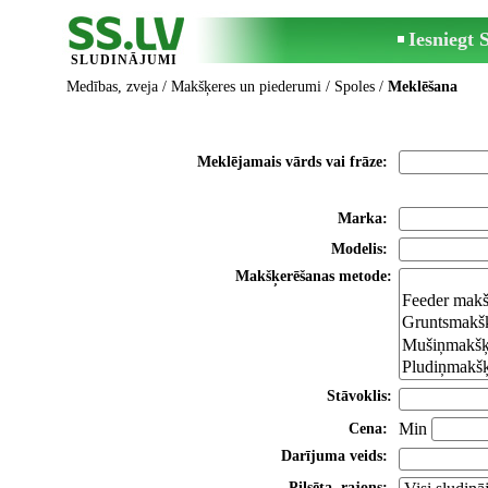
Iesniegt
SLUDINĀJUMI
Medības, zveja
/
Makšķeres un piederumi
/
Spoles
/
Meklēšana
Meklējamais vārds vai frāze:
Marka:
Modelis:
Makšķerēšanas metode:
Stāvoklis:
Min
Cena:
Darījuma veids:
Pilsēta, rajons: