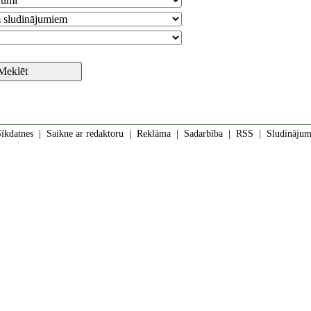
īkdatnes
|
Saikne ar redaktoru
|
Reklāma
|
Sadarbība
|
RSS
| Sludinājumi