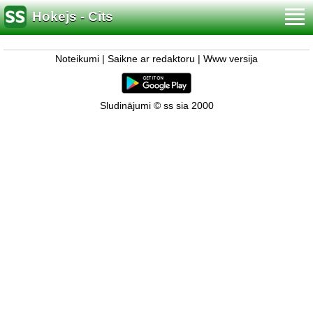
Hokejs - Cits
Noteikumi
|
Saikne ar redaktoru
|
Www versija
Sludinājumi © ss sia 2000