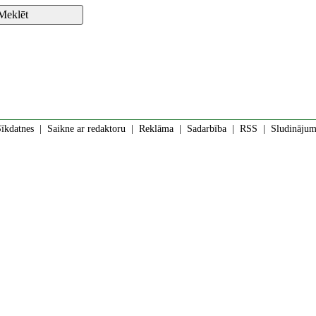
īkdatnes
|
Saikne ar redaktoru
|
Reklāma
|
Sadarbība
|
RSS
| Sludinājumi