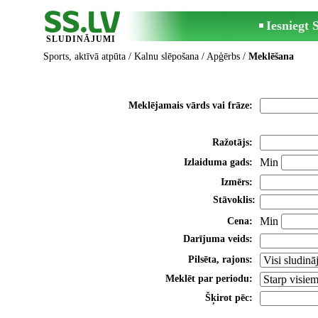
Iesniegt
SLUDINĀJUMI
Sports, aktīvā atpūta
/
Kalnu slēpošana
/
Apģērbs
/
Meklēšana
Meklējamais vārds vai frāze:
Ražotājs:
Min
Izlaiduma gads:
Izmērs:
Stāvoklis:
Min
Cena:
Darījuma veids:
Pilsēta, rajons:
Meklēt par periodu:
Šķirot pēc: