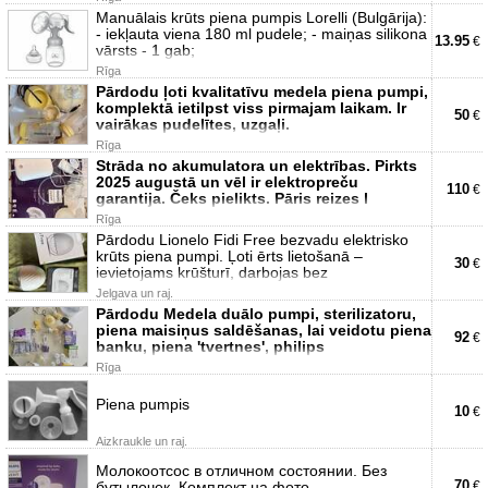
Manuālais krūts piena pumpis Lorelli (Bulgārija):
- iekļauta viena 180 ml pudele; - maiņas silikona
13.95
€
vārsts - 1 gab;
Rīga
Pārdodu ļoti kvalitatīvu medela piena pumpi,
komplektā ietilpst viss pirmajam laikam. Ir
50
€
vairākas pudelītes, uzgaļi.
Rīga
Strāda no akumulatora un elektrības. Pirkts
2025 augustā un vēl ir elektropreču
110
€
garantija. Čeks pielikts. Pāris reizes l
Rīga
Pārdodu Lionelo Fidi Free bezvadu elektrisko
krūts piena pumpi. Ļoti ērts lietošanā –
30
€
ievietojams krūšturī, darbojas bez
Jelgava un raj.
Pārdodu Medela duālo pumpi, sterilizatoru,
piena maisiņus saldēšanas, lai veidotu piena
92
€
banku, piena 'tvertnes', philips
Rīga
Piena pumpis
10
€
Aizkraukle un raj.
Молокоотсос в отличном состоянии. Без
70
бутылочек. Комплект на фото.
€