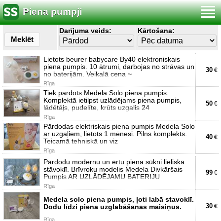
Piena pumpji
Darījuma veids:
Kārtošana:
Meklēt
Lietots beurer babycare By40 elektroniskais
piena pumpis. 10 ātrumi, darbojas no strāvas un
30
€
no baterijām. Veikalā cena ~
Rīga
Tiek pārdots Medela Solo piena pumpis.
Komplektā ietilpst uzlādējams piena pumpis,
50
€
lādētājs, pudelīte, krūts uzgalis 24
Rīga
Pārdodas elektriskais piena pumpis Medela Solo
ar uzgaļiem, lietots 1 mēnesi. Pilns komplekts.
40
€
Teicamā tehniskā un viz
Rīga
Pārdodu modernu un ērtu piena sūkni lieliskā
stāvoklī. Brīvroku modelis Medela Divkāršais
99
€
Pumpis AR UZLĀDĒJAMU BATERIJU
Rīga
Medela solo piena pumpis, ļoti labā stavoklī.
30
Dodu līdzi piena uzglabāšanas maisiņus.
€
Rīga