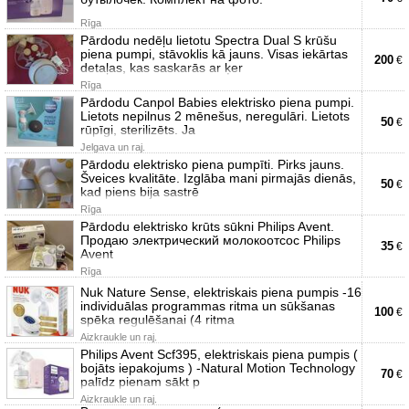
Rīga
Pārdodu nedēļu lietotu Spectra Dual S krūšu
piena pumpi, stāvoklis kā jauns. Visas iekārtas
200
€
detaļas, kas saskarās ar ķer
Rīga
Pārdodu Canpol Babies elektrisko piena pumpi.
Lietots nepilnus 2 mēnešus, neregulāri. Lietots
50
€
rūpīgi, sterilizēts. Ja
Jelgava un raj.
Pārdodu elektrisko piena pumpīti. Pirks jauns.
Šveices kvalitāte. Izglāba mani pirmajās dienās,
50
€
kad piens bija sastrē
Rīga
Pārdodu elektrisko krūts sūkni Philips Avent.
Продаю электрический молокоотсос Philips
35
€
Avent
Rīga
Nuk Nature Sense, elektriskais piena pumpis -16
individuālas programmas ritma un sūkšanas
100
€
spēka regulēšanai (4 ritma
Aizkraukle un raj.
Philips Avent Scf395, elektriskais piena pumpis (
bojāts iepakojums ) -Natural Motion Technology
70
€
palīdz pienam sākt p
Aizkraukle un raj.