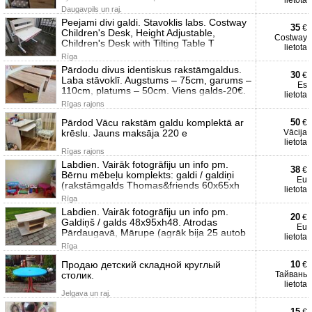
lietota
Daugavpils un raj.
Peejami divi galdi. Stavoklis labs. Costway
35
€
Children's Desk, Height Adjustable,
Costway
Children's Desk with Tilting Table T
lietota
Rīga
Pārdodu divus identiskus rakstāmgaldus.
30
€
Laba stāvoklī. Augstums – 75cm, garums –
Es
110cm, platums – 50cm. Viens galds-20€.
lietota
Rīgas rajons
Pārdod Vācu rakstām galdu komplektā ar
50
€
krēslu. Jauns maksāja 220 e
Vācija
lietota
Rīgas rajons
Labdien. Vairāk fotogrāfiju un info pm.
38
€
Bērnu mēbeļu komplekts: galdi / galdiņi
Eu
(rakstāmgalds Thomas&friends 60x65xh
lietota
Rīga
Labdien. Vairāk fotogrāfiju un info pm.
20
€
Galdiņš / galds 48x95xh48. Atrodas
Eu
Pārdaugavā, Mārupe (agrāk bija 25 autob
lietota
Rīga
Продаю детский складной круглый
10
€
столик.
Тайвань
lietota
Jelgava un raj.
15