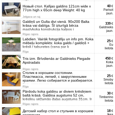
Новый стол. Kafijas galdins 121cm wide x
40
€
77cm high x 65cm deep Weight: 40 kg
Parisot
jaun.
Jelgava un raj.
Galdiņš un Gulta divi vienā. 90x200 Balta
339
€
krāsa vai dabīga. Šī izturīgā bērza
Galdnieks
masīvkoka konstrukcija kalpos i
jaun.
Rīgas rajons
Labdien. Vairāk fotogrāfiju un info pm. Koka
25
€
mēbeļu komplekts: koka galds / galdiņš +
Eu
krēsli / taburetes (cena par k
lietota
Rīga
Tris izm. Brīvdienās ar Galdnieks Piegade
450
€
Apstradats
Koka
jaun.
Rīgas rajons
Столик в хорошем состоянии.
25
€
Пластмасса, легкий, с закругленными
Smoby
краями. Легко собирается и разбирается.
lietota
Есть отделение д
Rīga
Pārdodu koka galdiņu ar diviem krēsliņiem
30
€
baltā krāsā. Galdiņa augstums 52 cm,
Timberino
krēsliņu sēžamās daļas augstums 31cm. Ir
lietota
Rīgas rajons
Детский набор стол и стульчик в хорошем
18
€
состоянии
Ikea