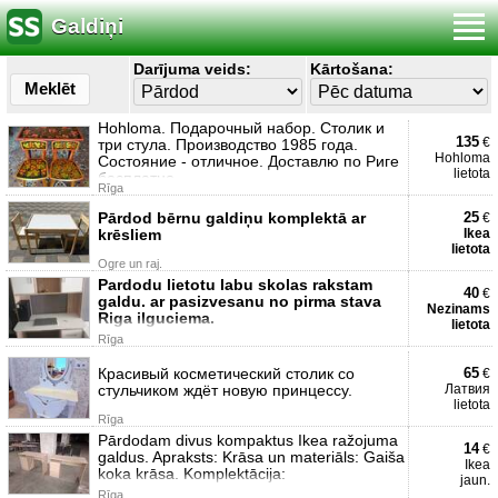
Galdiņi
Darījuma veids:
Kārtošana:
Meklēt
Hohloma. Подарочный набор. Столик и
135
€
три стула. Производство 1985 года.
Hohloma
Состояние - отличное. Доставлю по Риге
lietota
бесплатно.
Rīga
Pārdod bērnu galdiņu komplektā ar
25
€
krēsliem
Ikea
lietota
Ogre un raj.
Pardodu lietotu labu skolas rakstam
40
€
galdu. ar pasizvesanu no pirma stava
Nezinams
Riga ilguciema.
lietota
Rīga
Красивый косметический столик со
65
€
стульчиком ждёт новую принцессу.
Латвия
lietota
Rīga
Pārdodam divus kompaktus Ikea ražojuma
14
€
galdus. Apraksts: Krāsa un materiāls: Gaiša
Ikea
koka krāsa. Komplektācija:
jaun.
Rīga