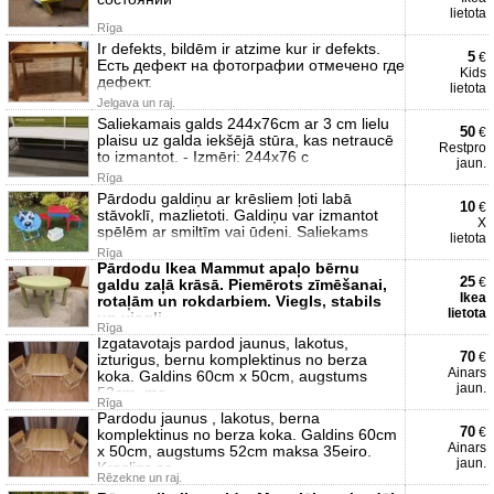
lietota
Rīga
Ir defekts, bildēm ir atzime kur ir defekts.
5
€
Есть дефект на фотографии отмечено где
Kids
дефект.
lietota
Jelgava un raj.
Saliekamais galds 244x76cm ar 3 cm lielu
50
€
plaisu uz galda iekšējā stūra, kas netraucē
Restpro
to izmantot. - Izmēri: 244x76 c
jaun.
Rīga
Pārdodu galdiņu ar krēsliem ļoti labā
10
€
stāvoklī, mazlietoti. Galdiņu var izmantot
X
spēlēm ar smiltīm vai ūdeni. Saliekams
lietota
Rīga
Pārdodu Ikea Mammut apaļo bērnu
25
€
galdu zaļā krāsā. Piemērots zīmēšanai,
Ikea
rotaļām un rokdarbiem. Viegls, stabils
lietota
un viegli
Rīga
Izgatavotajs pardod jaunus, lakotus,
70
€
izturigus, bernu komplektinus no berza
Ainars
koka. Galdins 60cm x 50cm, augstums
jaun.
52cm, ma
Rīga
Pardodu jaunus , lakotus, berna
70
€
komplektinus no berza koka. Galdins 60cm
Ainars
x 50cm, augstums 52cm maksa 35eiro.
jaun.
Kreslins se
Rēzekne un raj.