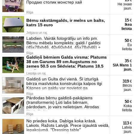
€
Продаю столик монстер хай
Не знаю
jaun.
Rīga
Bērnu rakstāmgalds, ir melns un balts,
15
€
katrs 15 euro
Ikea
lietota
Jelgava un raj.
Labdien. Vairāk fotogrāfiju un info pm.
50
€
Bērnu mēbeļu komplekts: galdi / galdiņi
Eu
(45x78xh46, 40x60xh44, 45x78xh46) +
lietota
Rīga
Galdiņš bērniem Galda virsma: Platums
35
€
38 cm Garums 89 cm Augstums no
SIA Mans 1
zemes 50.5 cm Sēdvieta: Platums 18.5
jaun.
cm G
Liepāja un raj.
Galdiņš un Gulta divi vienā. Šī izturīgā
319
€
bērza masīvkoka konstrukcija kalpos ilgi
Bērzs
Kāpnes un galdu var novietot ga
jaun.
Rīga
Pārdodas bērnu galdiņš-pakāpiens
50
€
(transformeris) Ļoti labs bērnam,
Koka
pārdodam, jo vairs nelietojam. Atrodas
lietota
Rīgā. Pašiz
Rīga
No priedes koka. Dabīga koka krāsā.
113
€
Lakots. Ražots Latvijā. Prece izjauktā veidā,
Latvia
iepakojumā. "Dressing table"
jaun.