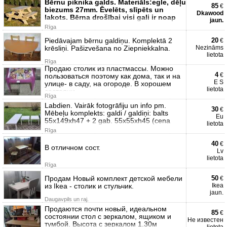
Bērnu piknika galds. Materiāls:egle, dēļu
85
€
biezums 27mm. Ēvelēts, slīpēts un
Dkawood
lakots. Bērna drošībai visi gali ir noap
jaun.
Rīga
Piedāvajam bērnu galdiņu. Komplektā 2
20
€
krēsliņi. Pašizvešana no Ziepniekkalna.
Nezināms
lietota
Rīga
Продаю столик из пластмассы. Можно
4
€
пользоваться поэтому как дома, так и на
Е S
улице- в саду, на огороде. В хорошем
lietota
состояни
Rīga
Labdien. Vairāk fotogrāfiju un info pm.
30
€
Mēbeļu komplekts: galdi / galdiņi: balts
Eu
55x149xh47 + 2 gab. 55x55xh45 (cena
lietota
Rīga
40
€
В отличном сост.
Lv
lietota
Rīga
Продам Новый комплект детской мебели
50
€
из Ikea - столик и стульчик.
Ikea
jaun.
Daugavpils un raj.
Продаются почти новый, идеальном
85
€
состоянии стол с зеркалом, ящиком и
Не известен
тумбой. Высота с зеркалом 1.30м