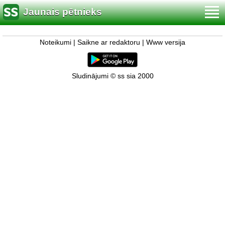
Jaunais pētnieks
Noteikumi
|
Saikne ar redaktoru
|
Www versija
Sludinājumi © ss sia 2000