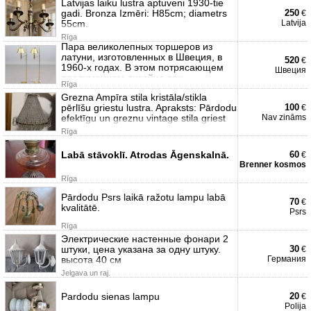
Latvijas laiku lustra aptuveni 1930-tie
gadi. Bronza Izmēri: H85cm; diametrs
250
€
55cm.
Latvija
Rīga
Пара великолепных торшеров из
латуни, изготовленных в Швеция, в
520
€
1960-х годах. В этом потрясающем
Швеция
продуманном дизайне соч
Rīga
Grezna Ampīra stila kristāla/stikla
pērlīšu griestu lustra. Apraksts: Pārdodu
100
€
efektīgu un greznu vintage stila griest
Nav zināms
Rīga
Labā stāvoklī. Atrodas Āgenskalnā.
60
€
Brenner kosmos
Rīga
Pārdodu Psrs laikā ražotu lampu labā
70
€
kvalitātē.
Psrs
Rīga
Электрические настенные фонари 2
штуки, цена указана за одну штуку.
30
€
высота 40 см
Германия
Jelgava un raj.
Pardodu sienas lampu
20
€
Polija