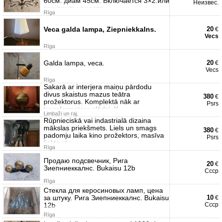
60см. диам 45см. Включается 3×2.или
Неизвес.
все лампы вместе.
Rīga
Veca galda lampa, Ziepniekkalns.
20
€
Vecs
Rīga
Galda lampa, veca.
20
€
Vecs
Rīga
Sakarā ar interjera maiņu pārdodu
divus skaistus mazus teātra
380
€
prožektorus. Komplektā nāk ar
Psrs
transformatora slēdzi. K
Limbaži un raj.
Rūpnieciskā vai indastrialā dizaina
mākslas priekšmets. Liels un smags
380
€
padomju laika kino prožektors, masīva
Psrs
liekta st
Rīga
Продаю подсвечник, Рига
20
€
Зиепниеккалнс. Bukaisu 12b
Ссср
Rīga
Стекла для керосиновых ламп, цена
за штуку. Рига Зиепниеккалнс. Bukaisu
10
€
12b
Ссср
Rīga