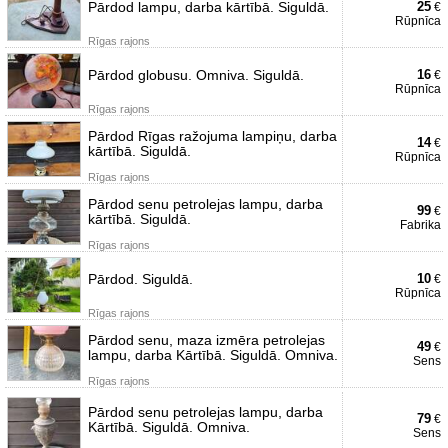
Pārdod lampu, darba kārtībā. Siguldā.
25
€
Rūpnīca
Rīgas rajons
Pārdod globusu. Omniva. Siguldā.
16
€
Rūpnīca
Rīgas rajons
Pārdod Rīgas ražojuma lampiņu, darba
14
€
kārtībā. Siguldā.
Rūpnīca
Rīgas rajons
Pārdod senu petrolejas lampu, darba
99
€
kārtībā. Siguldā.
Fabrika
Rīgas rajons
Pārdod. Siguldā.
10
€
Rūpnīca
Rīgas rajons
Pārdod senu, maza izmēra petrolejas
49
€
lampu, darba Kārtībā. Siguldā. Omniva.
Sens
Rīgas rajons
Pārdod senu petrolejas lampu, darba
79
€
Kārtībā. Siguldā. Omniva.
Sens