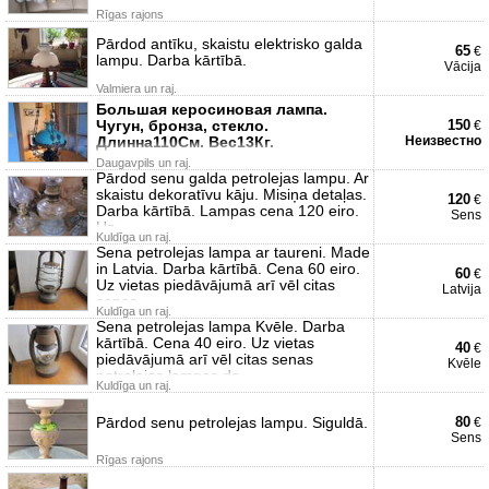
Rīgas rajons
Pārdod antīku, skaistu elektrisko galda
65
€
lampu. Darba kārtībā.
Vācija
Valmiera un raj.
Большая керосиновая лампа.
Чугун, бронза, стекло.
150
€
Длинна110См. Вес13Кг.
Неизвестно
Daugavpils un raj.
Pārdod senu galda petrolejas lampu. Ar
skaistu dekoratīvu kāju. Misiņa detaļas.
120
€
Darba kārtībā. Lampas cena 120 eiro.
Sens
Uz
Kuldīga un raj.
Sena petrolejas lampa ar taureni. Made
in Latvia. Darba kārtībā. Cena 60 eiro.
60
€
Uz vietas piedāvājumā arī vēl citas
Latvija
senas
Kuldīga un raj.
Sena petrolejas lampa Kvēle. Darba
kārtībā. Cena 40 eiro. Uz vietas
40
€
piedāvājumā arī vēl citas senas
Kvēle
petrolejas lampas da
Kuldīga un raj.
Pārdod senu petrolejas lampu. Siguldā.
80
€
Sens
Rīgas rajons