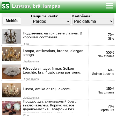
Lustras, brā, lampas
Darījuma veids:
Kārtošana:
Meklēt
Подсвечник на три свечи латунь. В
70
€
хорошем состоянии
Stile
Rīga
Lampa, antikvariāts, bronza, diezgan
550
€
smaga
Nav zinams
Liepāja un raj.
Pārdodu vintage, firmas Solken
60
€
Leuchte, bra .4gab, cena par vienu.
Solken Leuchte
Rīgas rajons
Lustra, antīka ar zaļu akcentu
150
€
Nav zinams
Liepāja un raj.
Продаю два антикварный бра с
выключателем. Корпус чистое
70
€
дерево-массив. Плафоны без
Германия
дефектов, сколов и трещин и
Rīga