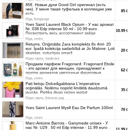
85€. Новые духи Good Girl оригинал (есть
чек). У меня такая туфелька в коллекции уже
85
€
есть.
Rīga, Ķengarags
Yves Saint Laurent Black Opium - У нас аромат
Nr. 038.Edp intense 50 ml - 10.99 euro .
10.99
€
Посмотреть весь ассортимент зайди
Rīga, centrs
Retums. Oriģinālās Zara komplekts 8x 4ml- 20
eur. Īpašā kolekcija sadarbībā ar Jo Malone. Ļoti
20
€
skaistas, noturīgas smarž
Rīgas rajons, Saulkrasti
Продаем парфюм Fragonard. Fragonard Etoile
- это аромат для женщин, принадлежит к
62
€
группе ароматов цветочные фруктовые.
Rīga, centrs
Pati lietoju Dolce&gabbana L'imperatrice
orģinālās. Nolēmu nopirkt limitētā daudzumā
35
€
jaunās. Pietika divas reizes iepūst
Rīgas rajons, Ķekavas pag.
Yves Saint Laurent Myslf Eau De Parfum 100ml.
70
€
Rīga, centrs
Marc-Antoine Barrois - Ganymede unisex - У
нас Nr. U29 . 50 ml Edp intense - 11.99 euro .
11.99
€