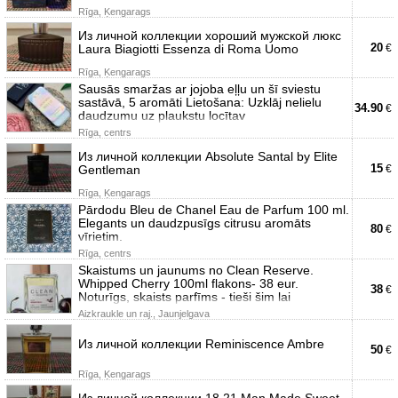
Rīga, Ķengarags
Из личной коллекции хороший мужской люкс
20
Laura Biagiotti Essenza di Roma Uomo
€
Rīga, Ķengarags
Sausās smaržas ar jojoba eļļu un šī sviestu
sastāvā, 5 aromāti Lietošana: Uzklāj nelielu
34.90
€
daudzumu uz plaukstu locītav
Rīga, centrs
Из личной коллекции Absolute Santal by Elite
15
Gentleman
€
Rīga, Ķengarags
Pārdodu Bleu de Chanel Eau de Parfum 100 ml.
Elegants un daudzpusīgs citrusu aromāts
80
€
vīrietim.
Rīga, centrs
Skaistums un jaunums no Clean Reserve.
Whipped Cherry 100ml flakons- 38 eur.
38
€
Noturīgs, skaists parfīms - tieši šim lai
Aizkraukle un raj., Jaunjelgava
Из личной коллекции Reminiscence Ambre
50
€
Rīga, Ķengarags
Из личной коллекции 18.21 Man Made Sweet