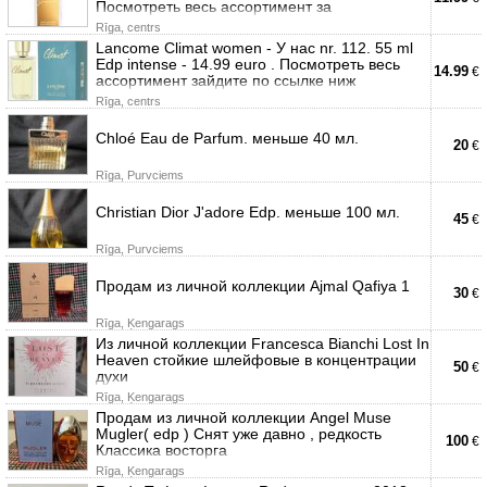
Посмотреть весь ассортимент за
Rīga, centrs
Lancome Climat women - У нас nr. 112. 55 ml
Edp intense - 14.99 euro . Посмотреть весь
14.99
€
ассортимент зайдите по ссылке ниж
Rīga, centrs
Chloé Eau de Parfum. меньше 40 мл.
20
€
Rīga, Purvciems
Christian Dior J'adore Edp. меньше 100 мл.
45
€
Rīga, Purvciems
Продам из личной коллекции Ajmal Qafiya 1
30
€
Rīga, Ķengarags
Из личной коллекции Francesca Bianchi Lost In
Heaven стойкие шлейфовые в концентрации
50
€
духи
Rīga, Ķengarags
Продам из личной коллекции Angel Muse
Mugler( edp ) Снят уже давно , редкость
100
€
Классика восторга
Rīga, Ķengarags