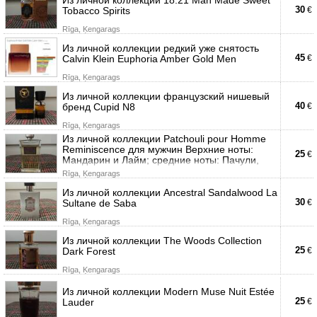
30
Tobacco Spirits
€
Rīga, Ķengarags
Из личной коллекции редкий уже снятость
45
Calvin Klein Euphoria Amber Gold Men
€
Rīga, Ķengarags
Из личной коллекции французский нишевый
40
бренд Cupid N8
€
Rīga, Ķengarags
Из личной коллекции Patchouli pour Homme
Reminiscence для мужчин Верхние ноты:
25
€
Мандарин и Лайм; средние ноты: Пачули,
Rīga, Ķengarags
Из личной коллекции Ancestral Sandalwood La
30
Sultane de Saba
€
Rīga, Ķengarags
Из личной коллекции The Woods Collection
25
Dark Forest
€
Rīga, Ķengarags
Из личной коллекции Modern Muse Nuit Estée
25
Lauder
€