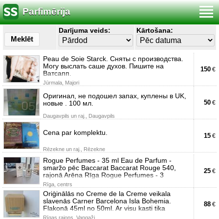
Parfimērija
Darījuma veids:
Kārtošana:
Meklēt
Peau de Soie Starck. Сняты с производства.
Могу выслать саше духов. Пишите на
150
€
Ватсапп.
Jūrmala, Majori
Оригинал, не подошел запах, куплены в UK,
50
новые . 100 мл.
€
Daugavpils un raj., Daugavpils
Cena par komplektu.
15
€
Rēzekne un raj., Rēzekne
Rogue Perfumes - 35 ml Eau de Parfum -
smaržo pēc Baccarat Baccarat Rouge 540,
25
€
rajonā Arēna Rīga Rogue Perfumes - 3
Rīga, centrs
Oriģinālās no Creme de la Creme veikala
slavenās Carner Barcelona Isla Bohemia.
88
€
Flakonā 45ml no 50ml. Ar visu kasti tika
Rīgas rajons, Vangaži