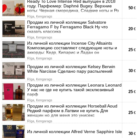
Ready To Love Intense Red выпущен в 2018
году. Парфюмер: Daphné Bugey. Верхние
50
€
ноты: Черная смородина, Сладкие ноты и Ро
Rīga, Ķengarags
Продам из личной коллекции Salvatore
Ferragamo F by Ferragamo Black Ну что
20
€
сказать классика
Rīga, Ķengarags
Из личной коллекции Incense City Allsaints
Композицию составляют следующие ноты и
25
€
аккорды: Кедр, Кипарис и Ладан он
Rīga, Ķengarags
Продам из личной коллекции Kelsey Berwin
30
White Narcisse Сделано пару распылений
€
Rīga, Ķengarags
Продам из личной коллекции Leonara Leonard
У нас не где не купить такой эксклюзивный
25
€
парф
Rīga, Ķengarags
Продам из личной коллекции Horseball Aoud
Редкий парфюм в Латвии не купить Для
25
€
женщин но для меня это унисекс
Rīga, Ķengarags
Из личной коллекции Alfred Verne Sapphire Isle
30
€