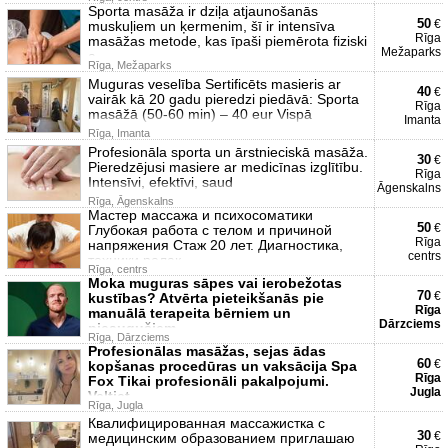
Sporta masāža ir dziļa atjaunošanās
50
€
muskuļiem un ķermenim, šī ir intensīva
Rīga
masāžas metode, kas īpaši piemērota fiziski
Mežaparks
a
Rīga, Mežaparks
Muguras veselība Sertificēts masieris ar
40
€
vairāk kā 20 gadu pieredzi piedāvā: Sporta
Rīga
masāžā (50-60 min) – 40 eur Vispā
Imanta
Rīga, Imanta
Profesionāla sporta un ārstnieciskā masāža.
30
€
Pieredzējusi masiere ar medicīnas izglītību.
Rīga
Intensīvi, efektīvi, saud
Āgenskalns
Rīga, Āgenskalns
Мастер массажа и психосоматики
50
€
Глубокая работа с телом и причиной
Rīga
напряжения Стаж 20 лет. Диагностика,
centrs
техники релак
Rīga, centrs
Moka muguras sāpes vai ierobežotas
70
€
kustības? Atvērta pieteikšanās pie
Rīga
manuālā terapeita bērniem un
Dārzciems
pieaugušiem.
Rīga, Dārzciems
Profesionālas masāžas, sejas ādas
60
€
kopšanas procedūras un vaksācija Spa
Rīga
Fox Tikai profesionāli pakalpojumi.
Jugla
Veltiet
Rīga, Jugla
Квалифицированная массажистка с
30
€
медицинским образованием приглашаю