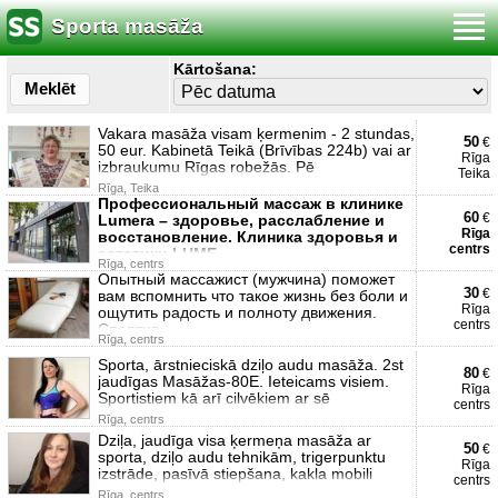
Sporta masāža
Kārtošana:
Meklēt
Vakara masāža visam ķermenim - 2 stundas,
50
€
50 eur. Kabinetā Teikā (Brīvības 224b) vai ar
Rīga
izbraukumu Rīgas robežās. Pē
Teika
Rīga, Teika
Профессиональный массаж в клинике
60
€
Lumera – здоровье, расслабление и
Rīga
восстановление. Клиника здоровья и
centrs
эстетики LUME
Rīga, centrs
Опытный массажист (мужчина) поможет
30
€
вам вспомнить что такое жизнь без боли и
Rīga
ощутить радость и полноту движения.
centrs
Спортив
Rīga, centrs
Sporta, ārstnieciskā dziļo audu masāža. 2st
80
€
jaudīgas Masāžas-80E. Ieteicams visiem.
Rīga
Sportistiem kā arī cilvēkiem ar sē
centrs
Rīga, centrs
Dziļa, jaudīga visa ķermeņa masāža ar
50
€
sporta, dziļo audu tehnikām, trigerpunktu
Rīga
izstrāde, pasīvā stiepšana, kakla mobili
centrs
Rīga, centrs