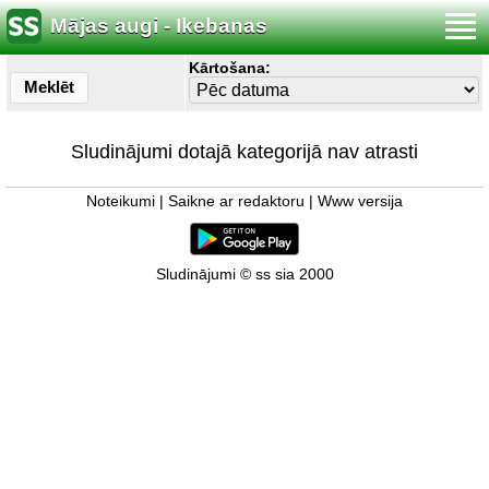
Mājas augi - Ikebanas
Kārtošana:
Meklēt
Sludinājumi dotajā kategorijā nav atrasti
Noteikumi
|
Saikne ar redaktoru
|
Www versija
Sludinājumi © ss sia 2000