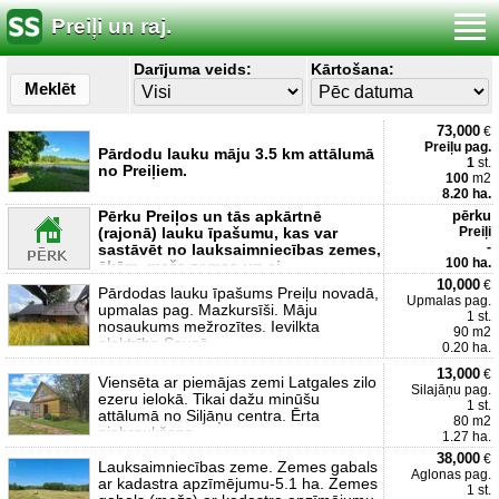
Preiļi un raj.
Darījuma veids:
Kārtošana:
Meklēt
73,000
€
Preiļu pag.
Pārdodu lauku māju 3.5 km attālumā
1
st.
no Preiļiem.
100
m2
8.20 ha.
Pērku Preiļos un tās apkārtnē
pērku
(rajonā) lauku īpašumu, kas var
Preiļi
-
sastāvēt no lauksaimniecības zemes,
100 ha.
ēkām, meža zemes un ci
10,000
€
Pārdodas lauku īpašums Preiļu novadā,
Upmalas pag.
upmalas pag. Mazkursīši. Māju
1 st.
nosaukums mežrozītes. Ievilkta
90 m2
elektrība Sausā
0.20 ha.
13,000
€
Viensēta ar piemājas zemi Latgales zilo
Silajāņu pag.
ezeru ielokā. Tikai dažu minūšu
1 st.
attālumā no Siljāņu centra. Ērta
80 m2
piebraukšana -
1.27 ha.
38,000
€
Lauksaimniecības zeme. Zemes gabals
Aglonas pag.
ar kadastra apzīmējumu-5.1 ha. Zemes
1 st.