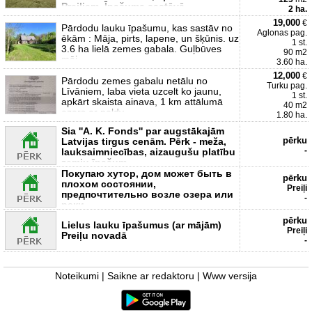
Preiļiem. Īpašuma sastāvā
2 ha.
19,000
€
Pārdodu lauku īpašumu, kas sastāv no
Aglonas pag.
ēkām : Māja, pirts, lapene, un šķūnis. uz
1 st.
3.6 ha lielā zemes gabala. Guļbūves
90 m2
māj
3.60 ha.
12,000
€
Pārdodu zemes gabalu netālu no
Turku pag.
Līvāniem, laba vieta uzcelt ko jaunu,
1 st.
apkārt skaista ainava, 1 km attālumā
40 m2
ezers ar peldv
1.80 ha.
Sia ''A. K. Fonds'' par augstākajām
pērku
Latvijas tirgus cenām. Pērk - meža,
-
lauksaimniecības, aizaugušu platību
zemju īpašum
Покупаю xутор, дом может быть в
pērku
плохом состоянии,
Preiļi
предпочтительно возле озера или
-
реки.
pērku
Lielus lauku īpašumus (ar mājām)
Preiļi
Preiļu novadā
-
Noteikumi
|
Saikne ar redaktoru
|
Www versija