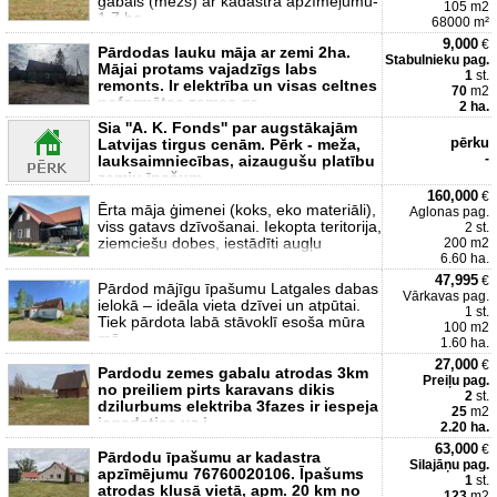
gabals (mežs) ar kadastra apzīmējumu-
105 m2
1.7 ha.
68000 m²
9,000
€
Pārdodas lauku māja ar zemi 2ha.
Stabulnieku pag.
Mājai protams vajadzīgs labs
1
st.
remonts. Ir elektrība un visas celtnes
70
m2
noformētas zemes gr
2 ha.
Sia ''A. K. Fonds'' par augstākajām
pērku
Latvijas tirgus cenām. Pērk - meža,
-
lauksaimniecības, aizaugušu platību
zemju īpašum
160,000
€
Ērta māja ģimenei (koks, eko materiāli),
Aglonas pag.
viss gatavs dzīvošanai. Iekopta teritorija,
2 st.
ziemciešu dobes, iestādīti augļu
200 m2
6.60 ha.
47,995
€
Pārdod mājīgu īpašumu Latgales dabas
Vārkavas pag.
ielokā – ideāla vieta dzīvei un atpūtai.
1 st.
Tiek pārdota labā stāvoklī esoša mūra
100 m2
mā
1.60 ha.
27,000
€
Pardodu zemes gabalu atrodas 3km
Preiļu pag.
no preiliem pirts karavans dikis
2
st.
dzilurbums elektriba 3fazes ir iespeja
25
m2
iegadaties uz i
2.20 ha.
63,000
€
Pārdodu īpašumu ar kadastra
Silajāņu pag.
apzīmējumu 76760020106. Īpašums
1
st.
atrodas klusā vietā, apm. 20 km no
123
m2