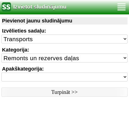
Izvietot sludinājumu
Noteikumi
|
Saikne ar redaktoru
|
Www versija
Pievienot jaunu sludinājumu
Sludinājumi © ss sia 2000
Izvēlieties sadaļu:
Kategorija:
Apakškategorija: