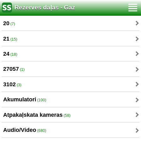
Rezerves daļas - Gaz
20
(7)
21
(15)
24
(18)
27057
(1)
3102
(3)
Akumulatori
(100)
Atpakaļskata kameras
(58)
Audio/Video
(680)