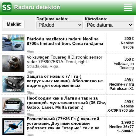
Radaru detektori
Darījuma veids:
Kārtošana:
Meklēt
Pārdodu mazlietotu radaru Neoline
200
€
8700s limited edition. Cena runājama
Neoline
8700s
Rīga
Volkswagen Touareg II Distronic sensor
350
€
radar 7P6907561A. Front, right.
Volkswagen
Strādājošs, Riga,
Touareg
Rīga
Защита от новых 77 Ггц (
498
€
патрульных машин). Абсолютно не
Neoline-77 ггц
видим для современных
Patrolscan X1
полицейских сканеров (детекторов
Rīga
радард
Необходим как в Латвии так и за
490
€
границей- мультичастотный (36 Ghz,
Neoline
Gatso, Laser, Multa radar, .)
X-C0P 8700 gle
Модифицированный детект
Rīga
Разнесённый (77+36 Ггц) скрытой
1,990
€
установки. Другими словами
Neoline 36+77
работает как на "старые" так и на
S -500/R1
"новые"машины. Прибор
Rīga