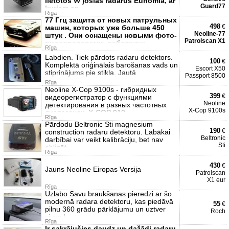
lietotos W joslas radarus Eunomia, ar
Guard77
kuriem ap
Rīga
77 Ггц защита от новых патрульных
498
€
машин, которых уже больше 450
Neoline-77
штук . Они оснащены новыми фото-
Patrolscan X1
видеорадарами, работающ
Rīga
Labdien. Tiek pārdots radaru detektors.
100
€
Komplektā oriģinālais barošanas vads un
Escort X50
stiprinājums pie stikla. Jautā
Passport 8500
Rīga
Neoline X-Cop 9100s - гибридных
399
€
видеорегистратор с функциями
Neoline
детектирования в разных частотных
X-Cop 9100s
диапазонах. X-COP 910
Rīga
Pārdodu Beltronic Sti magnesium
190
€
construction radaru detektoru. Labākai
Beltronic
darbībai var veikt kalibrāciju, bet nav
Sti
obligāt
Rīga
430
€
Jauns Neoline Eiropas Versija
Patrolscan
X1 eur
Rīga
Uzlabo Savu braukšanas pieredzi ar šo
modernā radara detektoru, kas piedāvā
55
€
pilnu 360 grādu pārklājumu un uztver
Roch
visus L
Rīga
Ir sakrājušies daudz un dažādi radaru