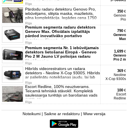
S -500/R1
так и на "новые"машины.
Rīga
Pārdodu radaru detektoru Genovo Pro,
350
€
iebūvējams, slēpta maska, mazlietots,
Genovo
pilna komplektācija. Iegādes cena 1750
Pro
Rīga
Premium segmenta radaru detektors
790
€
Genevo Max. Oficiālais izplatītājs
Genevo
pārdod inovatīvāko portatīvo
Max
detektoru Eiropā - Gen
Rīga
Premium segmenta Nr. 1 iebūvējamais
1,699
€
detektors lietošanai Eiropā - Genevo
Genevo
Pro 2 M Jauno LV policijas radaru
Pro 2 m
fiksēšanai p
Rīga
Hibrīds videorestrators un radara
369
€
detektors - Neoline X-Cop 9300S. Hibrīds
Neoline
ar palielinātu noteikšanas jaudu, lai lab
X-Cop 9300s
Rīga
Escort Redline, 100% neuztverams.
100
€
Teicamā tehniskā stāvoklī. Komplektā
Escort
saulessarga turētājs un barošanas vads
Redline
(USB, 15
Rīga
Noteikumi
|
Saikne ar redaktoru
|
Www versija