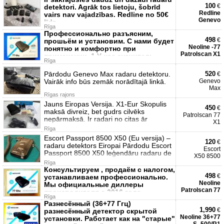
100
€
detektori. Agrāk tos lietoju, šobrīd
Redline
vairs nav vajadzības. Redline no 50€
Genevo
līdz
Rīga
Профессионально разъясним,
498
€
прошьём и установим. С нами будет
Neoline -77
понятно и комфортно при
Patrolscan X1
применении. 1.У нас значитель
Rīga
Pārdodu Genevo Max radaru detektoru.
520
€
Vairāk info būs zemāk norādītajā linkā.
Genevo
Max
Rīgas rajons
Jauns Eiropas Versija. X1-Eur Skopulis
450
€
maksā divreiz, bet gudrs cilvēks
Patrolscan 77
nepārmaksā. Ir radari no citas ār
X1
Rīga
Escort Passport 8500 X50 (Eu versija) –
120
€
radaru detektors Eiropai Pārdodu Escort
Escort
Passport 8500 X50 leģendāru radaru de
X50 8500
Rīga
Консультируем , продаём с налогом,
498
€
устанавливаем профессионально.
Neoline
Мы официальные диллеры
Patrolscan 77
производителя с 2016 года.
Rīga
Разнесённый (36+77 Ггц)
1,990
€
разнесённый детектор скрытой
Neoline 36+77
установки. Работает как на "старые"