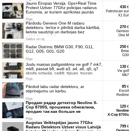
Jauns Eiropas Versija. Gps+Real Time
430
€
Protect Uztver 77Ghz policijas radarus
Patrolscan eur
Eunomia, ar kuriem aprīkotas jaunās
X1 Eur
polic
Rīga
Pārdodu Genevo One M radaru
270
€
detektoru. Ierīce ir pilnībā darba kārtībā,
Genevo
lietota saudzīgi un darbojas bez
One M
jebkādām problē
Saldus un raj.
Radar Distrinic BMW G30, F90, G11,
250
€
G12, G05, G01, G20
Bmw
G30
Rīga
Joslu maiņas palīgsistēma vw golf 7 mk7,
130
€
mk8, passat b8, audi a3, a4, a6, q5, q7
Vw golf
skoda octavija, caddi, tiguan, touran,
Mk7
Rīga
Pārdod labu radar detektoru, ar
85
€
stiprinajumu un karbu.
Escort
Redline
Rīga
Продаю радар детектор Neoline X-
120
€
Cop 8700S, прошивка обновлена,
Neoline
продаю так-как больше не
X-Cop 8700s
пользуюсь.
Rīga
Augstas Veiktspējas jauno 77Ghz
799
€
Radaru Detektors Uztver visus Latvijā
Genevo