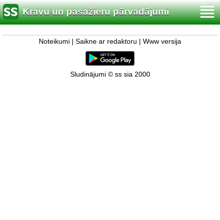
Kravu un pasažieru pārvadājumi
Noteikumi
|
Saikne ar redaktoru
|
Www versija
Sludinājumi © ss sia 2000