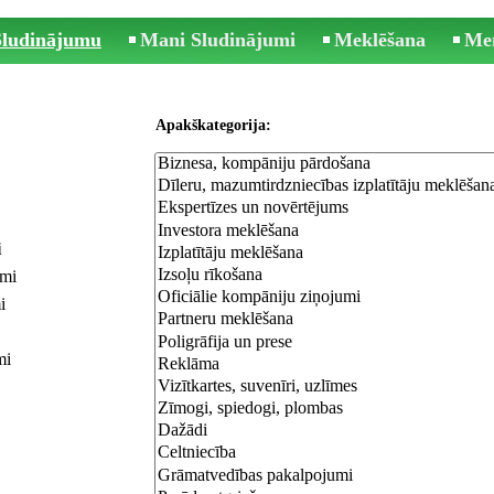
 Sludinājumu
Mani Sludinājumi
Meklēšana
Me
Apakškategorija:
i
umi
i
mi