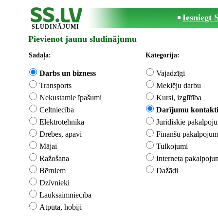
Iesniegt
SLUDINĀJUMI
Pievienot jaunu sludinājumu
Sadaļa:
Kategorija:
Darbs un bizness
Vajadzīgi
Transports
Meklēju darbu
Nekustamie īpašumi
Kursi, izglītība
Celtniecība
Darījumu kontakt
Elektrotehnika
Juridiskie pakalpoj
Drēbes, apavi
Finanšu pakalpojum
Mājai
Tulkojumi
Ražošana
Interneta pakalpoju
Bērniem
Dažādi
Dzīvnieki
Lauksaimniecība
Atpūta, hobiji