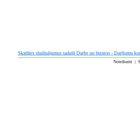
Skatīties sludinājumus sadaļā Darbs un bizness - Darījumu kon
Noteikumi
|
S