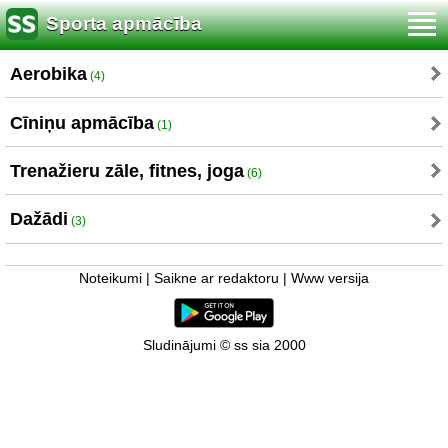
Sporta apmācība
Aerobika
(4)
Cīniņu apmācība
(1)
Trenažieru zāle, fitnes, joga
(6)
Dažādi
(3)
Noteikumi
|
Saikne ar redaktoru
|
Www versija
Sludinājumi © ss sia 2000