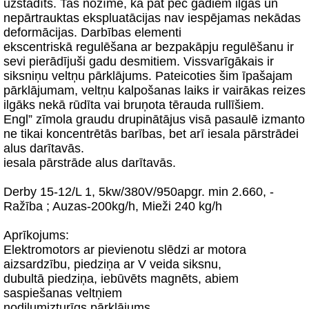
uzstādīts. Tas nozīmē, ka pat pēc gadiem ilgas un
nepārtrauktas ekspluatācijas nav iespējamas nekādas
deformācijas. Darbības elementi
ekscentriskā regulēšana ar bezpakāpju regulēšanu ir
sevi pierādījuši gadu desmitiem. Vissvarīgākais ir
siksniņu veltņu pārklājums. Pateicoties šim īpašajam
pārklājumam, veltņu kalpošanas laiks ir vairākas reizes
ilgāks nekā rūdīta vai bruņota tērauda rullīšiem.
Engl” zīmola graudu drupinātājus visā pasaulē izmanto
ne tikai koncentrētās barības, bet arī iesala pārstrādei
alus darītavās.
iesala pārstrāde alus darītavās.
Derby 15-12/L 1, 5kw/380V/950apgr. min 2.660, -
Ražība ; Auzas-200kg/h, Mieži 240 kg/h
Aprīkojums:
Elektromotors ar pievienotu slēdzi ar motora
aizsardzību, piedziņa ar V veida siksnu,
dubultā piedziņa, iebūvēts magnēts, abiem
saspiešanas veltņiem
nodilumizturīgs pārklājums,