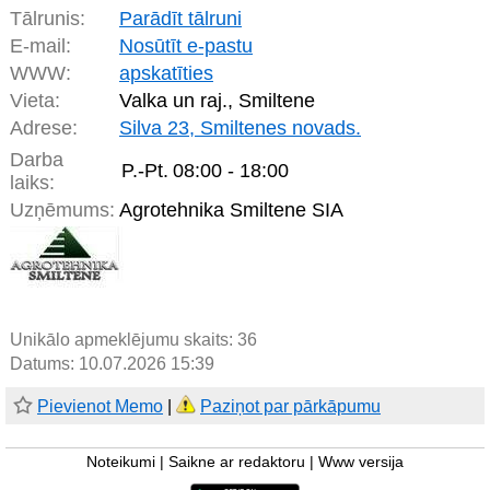
Tālrunis:
Parādīt tālruni
E-mail:
Nosūtīt e-pastu
WWW:
apskatīties
Vieta:
Valka un raj., Smiltene
Adrese:
Silva 23, Smiltenes novads.
Darba
P.-Pt.
08:00 - 18:00
laiks:
Uzņēmums:
Agrotehnika Smiltene SIA
Unikālo apmeklējumu skaits:
36
Datums: 10.07.2026 15:39
Pievienot Memo
|
Paziņot par pārkāpumu
Noteikumi
|
Saikne ar redaktoru
|
Www versija