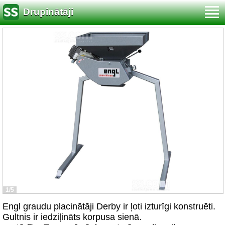
Drupinātāji
1/5
Engl graudu placinātāji Derby ir ļoti izturīgi konstruēti.
Gultnis ir iedziļināts korpusa sienā.