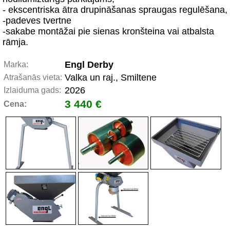
- ekscentriska ātra drupināšanas spraugas regulēšana,
-padeves tvertne
-sakabe montāžai pie sienas kronšteina vai atbalsta
rāmja.
Engl Derby
Marka:
Valka un raj., Smiltene
Atrašanās vieta:
2026
Izlaiduma gads:
3 440 €
Cena: