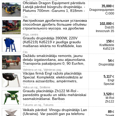
Oficiālais Dragon Equipment pārstāvis
35,000
€
Latvijā pārdod būvgružu drupinātāju. -
Dragonequipmen
Platums 700mm -Garums 1, 818mm -
Cr300
Augstums
Cits
Австрийская дробительная установка
102,000
€
способная дробить большие объёмы
Dsb35
строительного мусора. на дробилке
Innocrush 35
магнитный сепарато
Rīga, centrs
Graudu drupinātājs 3900W, 220V
150
€
(Kd5219) Kd5219 ir jaudīga graudu
Kraft&dele
malšanas iekārta no Kraft&dele, kas
Kd5219
paredzēta dažādu
Cits
Dažādu smalcinātāju remonts, jaunu
detaļu izgatavošana, asu atjaunošana.
54
€
Transporta pakalpojumi 0, 90 Eur/km,
Drupinātāji
Rīgas te
Valmiera un raj., Valmieras pag.
Vācijas firmā Engl ražots placinātājs
5,117
€
Special. Komplektā: elektroslēdzis ar
Engl
motora aizsardzību, ampērmetrs,
Spezial
Piedziņa a
Valka un raj., Smiltene
Graudu placinātājs Zh122 M-Rol -
3,520
€
paredzēts graudu un sēklu mehāniskai
M-Rol
sasmalcināšanai. Barības
Zh122
sagatavošana, izmantojot
Tukums un raj., Tukums
Veikals pārdod: Vīnogu drupinātājs Lan
89
€
(Ukraina). Var pasūtīt gan pa telefonu
Sovek