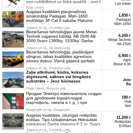
gan noklikšķinot uz linka apakšā - zem t
Lan rokas
Rīga, centrs
Augstas kvalitātes pļaujmašīnas,
1,850
€
smalcinātāji Padagas. Mph-1650
Padagas
mulčētājs 3P Cat II sakabe Platums
Mph-1650
1.83 m. Darba p
Jelgava un raj., Ozolnieku pag.
Bezaršanas tehnoloģijas jaunie Metal-
6,200
€
Technik rugaines lobītāji. AB 2500 AB
Metal-Technik
3000 Svars 1380kg. 1530kg. Darba
Ab-2500
dziļums
Jelgava un raj., Ozolnieku pag.
Bezaršanas tehnoloģija, piedāvājam
6,900
€
stingrus, labas kvalitātes agresīvos
Agro
zemes diskus. Vienā gājienā perfekti
Bison 4.00
sastrādā
Jelgava un raj., Ozolnieku pag.
Zaļie atkritumi, kūdra, koksnes
-
atgriezumi, saknes vai biogāzes
Jenz
substrāts – Jenz biomasas
Ba
pārstrādātāji ir ātrgaitas sma
Rīgas rajons, Ķekavas pag.
Продаю Электро измельчитель создан
180
€
для дробления корнеплодов
Нов
(картофель, свекла и т. д. ) при
Заб
приготовлении корма для до
Daugavpils un raj., Daugavpils
Augstas kvalitātes, izturīgas rotējošās
11,200
€
ecēšas. Tips-Uzkabināmas Hidrauliski
Rotējošās
salokāmas Darba platums-6.2 m. Svars
Ecēšas
Jelgava un raj., Ozolnieku pag.