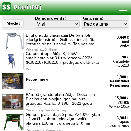
Drupinātāji
Darījuma veids:
Kārtošana:
Meklēt
Engl graudu placinātāji Derby ir ļoti
3,440
€
izturīgi konstruēti. Gultnis ir iedziļināts
Engl
korpusa sienā. uzstādīts. Tas nozīmē
Derby
Valka un raj., Smiltene
Graudu drupinātājs 3, 9 kW,
98
€
smalcinātājs ar 3 filtra ierīcēm 220V.
Kraft&dele
(Kd5218) Kd5218 ir jaudīgas elektriskās
Kd5218
graudu dzi
Cits
1,900
€
Резак пней
Резак пней
Резак пней
Igaunija
Pārdod graudu placinātāju. Disku tipa.
15,000
€
Placina gan slapjus, gan sausus
Murska
graudus. Ražība 8-18t/h 2022.gadā
W-Max 10cb
rūpnīcā atjauno
Cēsis un raj., Veselavas pag.
Graudu placinātājs Sipma Zz4020 Tytan
3,984
€
- 2 valči , zobratu piedziņa , valča
Sipma
platums 150mm , diametrs 240 mm,
Zz4020 titan
placināšanas
Rīgas rajons, Mārupes pag.