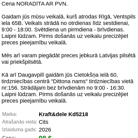
Cena NORADīTA AR PVN.
Gaidam jūs mūsu veikalā, kurš atrodas Rīgā, Ventspils
iela 65B. Veikals strādā no otrdienas līdz sestdienai,
9:00 - 18:00. Svētdiena un pirmdiena - brīvdienas.
Laipni lūdzam. Pirms došanās uz veikalu precizējiet
preces pieejamību veikalā.
Mēs arī varam piegādāt preces jebkurā Latvijas pilsētā
vai priekšpilsētā.
Kā arī Daugavpilī gaidām jūs Cietokšņa ielā 60,
tirdzniecības centrā "Dittona nams" tirdzniecības vietā
nr:156. Strādājam bez brīvdienām no 9:00 - 16:30.
Laipni lūdzam. Pirms došanās uz veikalu precizējiet
preces pieejamību veikalā.
Kraft&dele Kd5218
Marka:
Cits
Atrašanās vieta:
2026
Izlaiduma gads:
98 €
Cena: