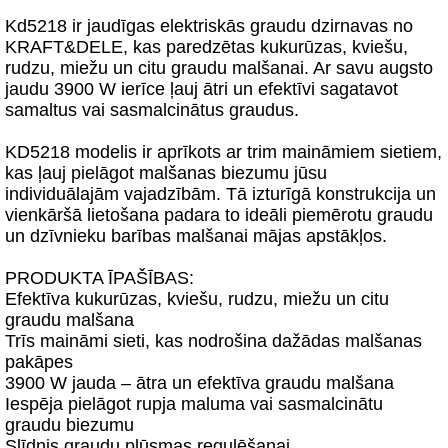
Kd5218 ir jaudīgas elektriskās graudu dzirnavas no
KRAFT&DELE, kas paredzētas kukurūzas, kviešu,
rudzu, miežu un citu graudu malšanai. Ar savu augsto
jaudu 3900 W ierīce ļauj ātri un efektīvi sagatavot
samaltus vai sasmalcinātus graudus.
KD5218 modelis ir aprīkots ar trim maināmiem sietiem,
kas ļauj pielāgot malšanas biezumu jūsu
individuālajām vajadzībām. Tā izturīgā konstrukcija un
vienkāršā lietošana padara to ideāli piemērotu graudu
un dzīvnieku barības malšanai mājas apstākļos.
PRODUKTA ĪPAŠĪBAS:
Efektīva kukurūzas, kviešu, rudzu, miežu un citu
graudu malšana
Trīs maināmi sieti, kas nodrošina dažādas malšanas
pakāpes
3900 W jauda – ātra un efektīva graudu malšana
Iespēja pielāgot rupja maluma vai sasmalcinātu
graudu biezumu
Slīdnis graudu plūsmas regulēšanai