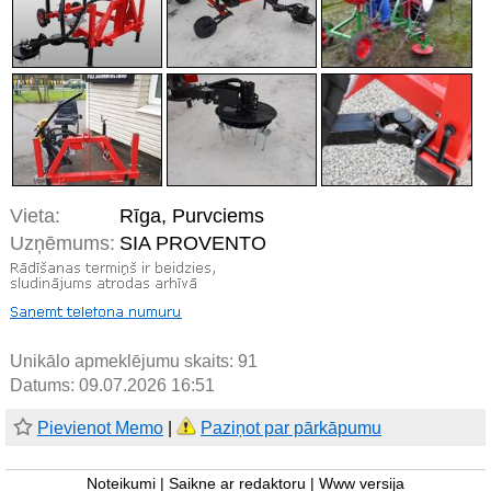
Vieta:
Rīga, Purvciems
Uzņēmums:
SIA PROVENTO
Unikālo apmeklējumu skaits:
91
Datums: 09.07.2026 16:51
Pievienot Memo
|
Paziņot par pārkāpumu
Noteikumi
|
Saikne ar redaktoru
|
Www versija