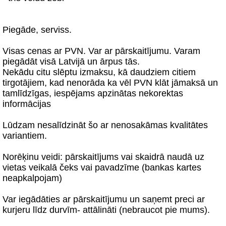
Piegāde, serviss.
Visas cenas ar PVN. Var ar pārskaitījumu. Varam
piegādāt visā Latvijā un ārpus tās.
Nekādu citu slēptu izmaksu, kā daudziem citiem
tirgotājiem, kad nenorāda ka vēl PVN klāt jāmaksā un
tamlīdzīgas, iespējams apzinātas nekorektas
informācijas
Lūdzam nesalīdzināt šo ar nenosakāmas kvalitātes
variantiem.
Norēķinu veidi: pārskaitījums vai skaidrā naudā uz
vietas veikalā čeks vai pavadzīme (bankas kartes
neapkalpojam)
Var iegādāties ar pārskaitījumu un saņemt preci ar
kurjeru līdz durvīm- attālināti (nebraucot pie mums).