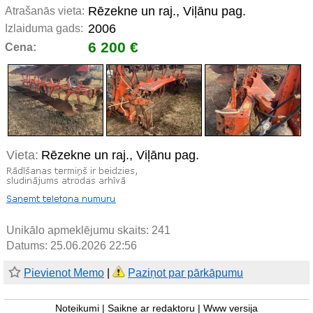
Rēzekne un raj., Viļānu pag.
Atrašanās vieta:
2006
Izlaiduma gads:
6 200 €
Cena:
Vieta:
Rēzekne un raj., Viļānu pag.
Unikālo apmeklējumu skaits:
241
Datums: 25.06.2026 22:56
Pievienot Memo
|
Paziņot par pārkāpumu
Noteikumi
|
Saikne ar redaktoru
|
Www versija