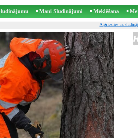
 Sludinājumu
Mani Sludinājumi
Meklēšana
Me
Atgriezties uz sludin