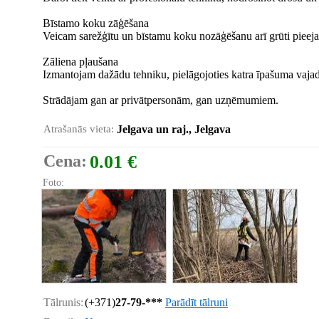
Bīstamo koku zāģēšana
Veicam sarežģītu un bīstamu koku nozāģēšanu arī grūti pieeja
Zāliena pļaušana
Izmantojam dažādu tehniku, pielāgojoties katra īpašuma vaja
Strādājam gan ar privātpersonām, gan uzņēmumiem.
Atrašanās vieta:
Jelgava un raj., Jelgava
Cena:
0.01 €
Foto:
Tālrunis:
(+371)
27-79-***
Parādīt tālruni