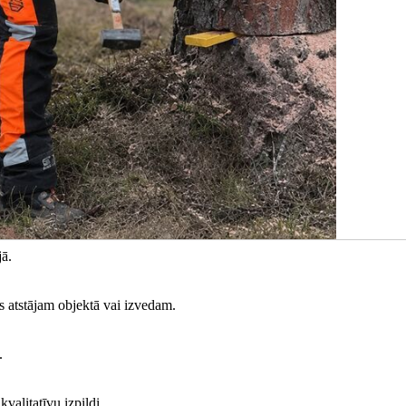
jā.
 atstājam objektā vai izvedam.
.
valitatīvu izpildi.