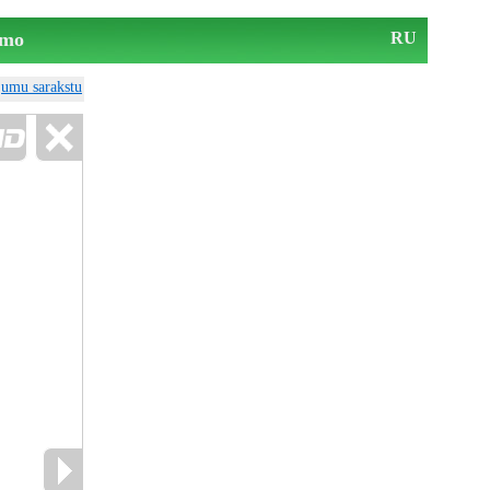
mo
RU
ājumu sarakstu