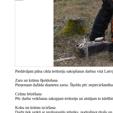
Piedāvājam pilna cikla teritoriju sakopšanas darbus visā Latvi
Zaru un krūmu šķeldošana
Pieņemam dažāda diametra zarus. Šķeldu pēc nepieciešamības
Celmu frēzēšana
Pēc darbu veikšanas sakopjam teritoriju un atstājam to kārtībā
Koku un krūmu izciršana
Darbi tiek veikti ar profesionālu tehniku, nodrošinot drošu un k