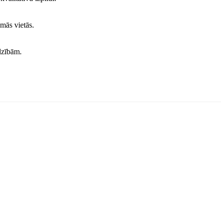
mās vietās.
dzībām.