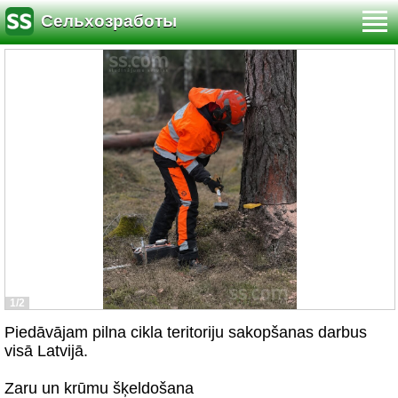
Сельхозработы
1/2
Piedāvājam pilna cikla teritoriju sakopšanas darbus
visā Latvijā.
Zaru un krūmu šķeldošana