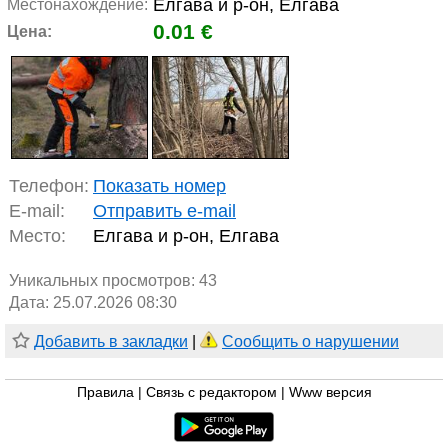
Елгава и р-он, Елгава
Местонахождение:
0.01 €
Цена:
Телефон:
Показать номер
E-mail:
Отправить e-mail
Место:
Елгава и р-он, Елгава
Уникальных просмотров:
43
Дата: 25.07.2026 08:30
Добавить в закладки
|
Сообщить о нарушении
Правила
|
Связь с редактором
|
Www версия