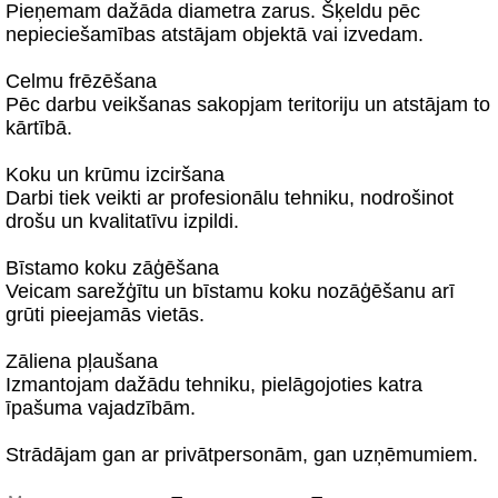
Pieņemam dažāda diametra zarus. Šķeldu pēc
nepieciešamības atstājam objektā vai izvedam.
Celmu frēzēšana
Pēc darbu veikšanas sakopjam teritoriju un atstājam to
kārtībā.
Koku un krūmu izciršana
Darbi tiek veikti ar profesionālu tehniku, nodrošinot
drošu un kvalitatīvu izpildi.
Bīstamo koku zāģēšana
Veicam sarežģītu un bīstamu koku nozāģēšanu arī
grūti pieejamās vietās.
Zāliena pļaušana
Izmantojam dažādu tehniku, pielāgojoties katra
īpašuma vajadzībām.
Strādājam gan ar privātpersonām, gan uzņēmumiem.