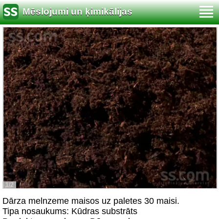
Mēslojumi un ķimikālijas
1/2
Dārza melnzeme maisos uz paletes 30 maisi.
Tipa nosaukums: Kūdras substrāts