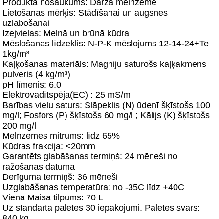
Produkta nosaukums: Dārza melnzeme
Lietošanas mērķis: Stādīšanai un augsnes
uzlabošanai
Izejvielas: Melnā un brūnā kūdra
Mēslošanas līdzeklis: N-P-K mēslojums 12-14-24+Te
1kg/m³
Kaļķošanas materiāls: Magniju saturošs kaļķakmens
pulveris (4 kg/m³)
pH līmenis: 6.0
Elektrovadītspēja(EC) : 25 mS/m
Barības vielu saturs: Slāpeklis (N) ūdenī šķīstošs 100
mg/l; Fosfors (P) šķīstošs 60 mg/l ; Kālijs (K) šķīstošs
200 mg/l
Melnzemes mitrums: līdz 65%
Kūdras frakcija: <20mm
Garantēts glabāšanas termiņš: 24 mēneši no
ražošanas datuma
Derīguma termiņš: 36 mēneši
Uzglabāšanas temperatūra: no -35C līdz +40C
Viena Maisa tilpums: 70 L
Uz standarta paletes 30 iepakojumi. Paletes svars:
840 kg