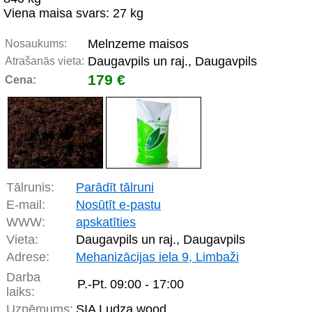
Viena maisa svars: 27 kg
Melnzeme maisos
Nosaukums:
Daugavpils un raj., Daugavpils
Atrašanās vieta:
179 €
Cena:
Tālrunis:
Parādīt tālruni
E-mail:
Nosūtīt e-pastu
WWW:
apskatīties
Vieta:
Daugavpils un raj., Daugavpils
Adrese:
Mehanizācijas iela 9, Limbaži
Darba
P.-Pt.
09:00 - 17:00
laiks:
Uzņēmums:
SIA Ludza wood